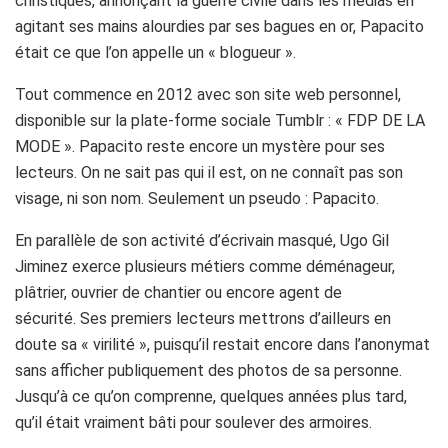
christiques, annonçant la guerre civile dans les médias en
agitant ses mains alourdies par ses bagues en or, Papacito
était ce que l’on appelle un « blogueur ».
Tout commence en 2012 avec son site web personnel,
disponible sur la plate-forme sociale
Tumblr
:
« FDP DE LA
MODE ».
Papacito
reste encore un mystère pour ses
lecteurs.
On ne sait pas qui il est, on ne connaît pas son
visage, ni son nom.
Seulement un pseudo :
Papacito
.
En parallèle de son activité d’écrivain masqué, Ugo Gil
Jiminez exerce plusieurs métiers comme déménageur,
plâtrier, ouvrier de chantier ou encore agent de
sécurité. Ses premiers lecteurs mettrons d’ailleurs en
doute sa « virilité », puisqu’il restait encore dans l’anonymat
sans afficher publiquement des photos de sa personne.
Jusqu’à ce qu’on comprenne, quelques années plus tard,
qu’il était vraiment bâti pour soulever des armoires.