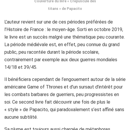
Couverture du livre « Crépuscule des
titans » de Papacito
L’auteur revient sur une de ces périodes préférées de
l’Histoire de France :
le moyen-âge.
Sorti en octobre 2019,
le livre est un succès malgré une thématique peu courante.
La période médiévale est, en effet, peu connue du grand
public, peu racontée durant la période scolaire,
contrairement par exemple aux deux guerres mondiales
14/18 et 39/45.
Il bénéficiera cependant de l’engouement autour de la série
américaine
Game
of
Thrones
et d’un sursaut d’intérêt pour
les combats barbares de guerriers, peu progressistes en
soi.
Ce second livre fait découvrir une fois de plus le
« style » de Papacito, qui paradoxalement s’est affiné sans
aucune subtilité.
Sa plume est toujours aussi chargée de métaphores,