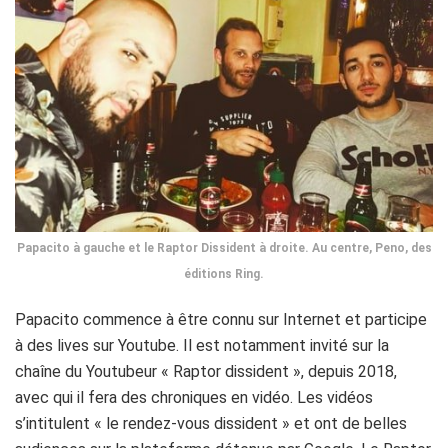
Papacito à gauche et le Raptor Dissident à droite. Au centre, Peno, des
éditions Ring.
Papacito commence à être connu sur Internet et participe
à des
lives
sur
Youtube
.
Il est notamment invité sur la
chaîne du Youtubeur «
Raptor
dissident », depuis 2018,
avec qui il fera des chroniques en vidéo.
Les vidéos
s’intitulent « le rendez-vous dissident » et ont de belles