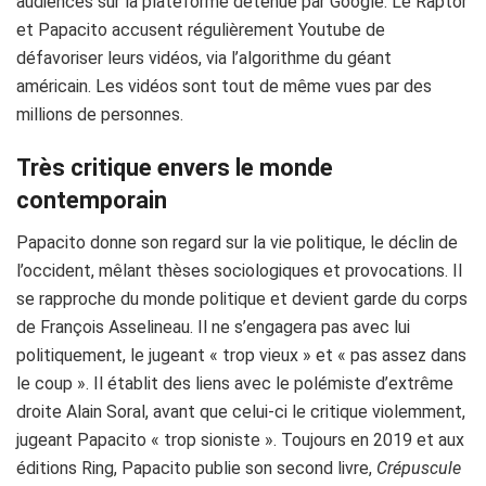
audiences sur la plateforme détenue par Google.
Le
Raptor
et
Papacito
accusent régulièrement
Youtube
de
défavoriser leurs vidéos, via l’algorithme du géant
américain.
Les vidéos sont tout de même vues par des
millions de personnes.
Très critique envers le monde
contemporain
Papacito
donne son regard sur la vie politique, le déclin de
l’occident, mêlant thèses sociologiques et provocations.
Il
se rapproche du monde politique et devient garde du corps
de François
Asselineau
.
Il ne s’engagera pas avec lui
politiquement, le jugeant « trop vieux » et « pas assez dans
le coup ».
Il établit des liens avec le polémiste d’extrême
droite Alain
Soral
, avant que celui-ci le critique violemment,
jugeant
Papacito
« trop sioniste ».
Toujours en 2019 et aux
éditions Ring, Papacito publie son second livre,
Crépuscule