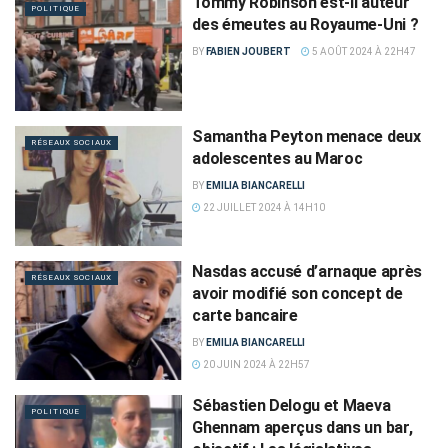
Tommy Robinson est-il auteur
POLITIQUE
des émeutes au Royaume-Uni ?
BY
FABIEN JOUBERT
5 AOÛT 2024 À 22H47
Samantha Peyton menace deux
RÉSEAUX SOCIAUX
adolescentes au Maroc
BY
EMILIA BIANCARELLI
22 JUILLET 2024 À 14H10
Nasdas accusé d’arnaque après
RÉSEAUX SOCIAUX
avoir modifié son concept de
carte bancaire
BY
EMILIA BIANCARELLI
20 JUIN 2024 À 22H57
Sébastien Delogu et Maeva
POLITIQUE
Ghennam aperçus dans un bar,