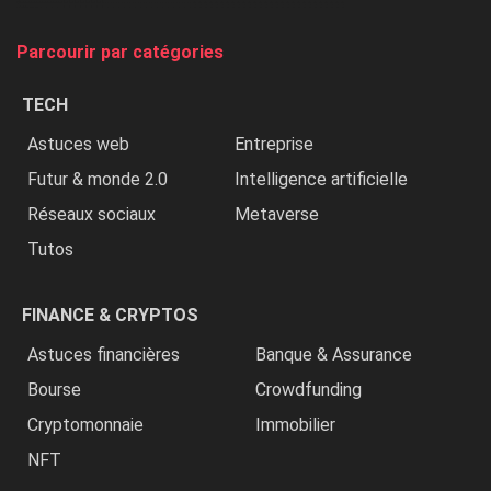
on
tue
Parcourir par catégories
les
chrétiens
TECH
»
Astuces web
Entreprise
Futur & monde 2.0
Intelligence artificielle
Réseaux sociaux
Metaverse
Tutos
FINANCE & CRYPTOS
Astuces financières
Banque & Assurance
Bourse
Crowdfunding
Cryptomonnaie
Immobilier
NFT