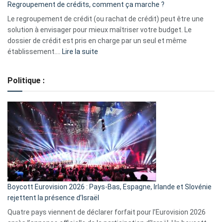
Regroupement de crédits, comment ça marche ?
pour
début
Le regroupement de crédit (ou rachat de crédit) peut être une
2023
solution à envisager pour mieux maîtriser votre budget. Le
dossier de crédit est pris en charge par un seul et même
:
établissement.…
Lire la suite
Regroupement
de
Politique :
crédits,
comment
ça
marche
?
Boycott Eurovision 2026 : Pays-Bas, Espagne, Irlande et Slovénie
rejettent la présence d’Israël
Quatre pays viennent de déclarer forfait pour l’Eurovision 2026