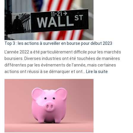
de
dé
cou
et
gui
d’a
ass
Top 3 : les actions à surveiller en bourse pour début 2023
L’année 2022 a été particulièrement difficile pour les marchés
boursiers. Diverses industries ont été touchées de manières
différentes par les événements de l’année, mais certaines
:
actions ont réussi à se démarquer et ont…
Lire la suite
Top
3
:
les
actions
à
surveiller
en
bourse