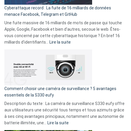
pour
Cyberattaque record : La fuite de 16 milliards de données
comparer
menace Facebook, Telegram et GitHub
vos
goûts
Une fuite massive de 16 milliards de mots de passe qui touche
musicaux
Apple, Google, Facebook et bien d’autres, secoue le web. Êtes-
avec
vous concerné par cette cyberattaque historique ? En bref 16
9
:
milliards d’identifiants…
Lire la suite
amis
Cyberattaque
!
record
:
La
fuite
de
16
Comment choisir une caméra de surveillance ? 5 avantages
milliards
essentiels de la S330 eufy
de
Description du texte : La caméra de surveillance S330 eufy offre
données
aux utilisateurs une sécurité tous temps et tous azimuts grâce
menace
à ses cinq avantages principaux, notamment une autonomie de
Facebook,
:
batterie illimitée, une…
Lire la suite
Telegram
Comment