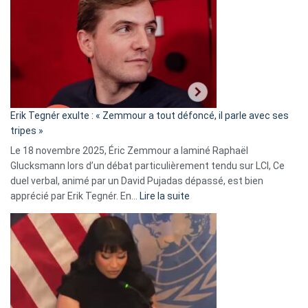
d’alliance
secrète
avec
le
RN
:
«
Erik Tegnér exulte : « Zemmour a tout défoncé, il parle avec ses
C’est
tripes »
une
Le 18 novembre 2025, Éric Zemmour a laminé Raphaël
fake
Glucksmann lors d’un débat particulièrement tendu sur LCI, Ce
news
duel verbal, animé par un David Pujadas dépassé, est bien
»
:
apprécié par Erik Tegnér. En…
Lire la suite
Erik
Tegnér
exulte
:
« Zemmour
a
tout