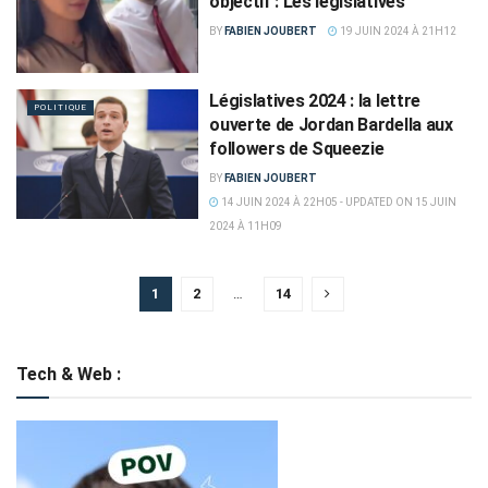
objectif : Les législatives
BY
FABIEN JOUBERT
19 JUIN 2024 À 21H12
Législatives 2024 : la lettre
POLITIQUE
ouverte de Jordan Bardella aux
followers de Squeezie
BY
FABIEN JOUBERT
14 JUIN 2024 À 22H05 - UPDATED ON 15 JUIN
2024 À 11H09
1
2
…
14
Tech & Web :