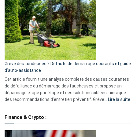
et
choisir
GitHub
une
caméra
de
surveillance
?
5
avantages
essentiels
Grève des tondeuses ? Défauts de démarrage courants et guide
de
d’auto-assistance
la
S330
Cet article fournit une analyse complète des causes courantes
eufy
de défaillance du démarrage des faucheuses et propose un
dépannage étape par étape et des solutions ciblées, ainsi que
:
des recommandations d’entretien préventif. Grève…
Lire la suite
Grè
de
Finance & Crypto :
to
?
Déf