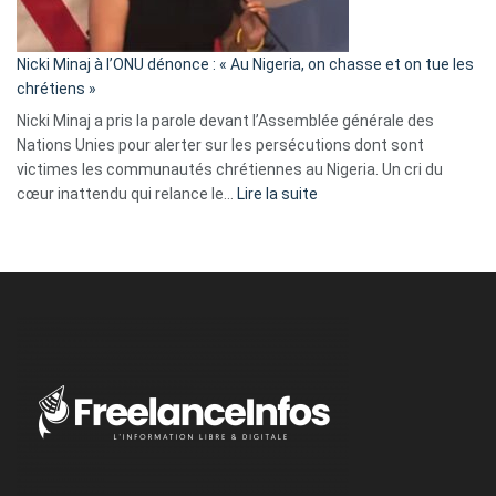
défoncé,
il
parle
Nicki Minaj à l’ONU dénonce : « Au Nigeria, on chasse et on tue les
avec
chrétiens »
ses
Nicki Minaj a pris la parole devant l’Assemblée générale des
tripes »
Nations Unies pour alerter sur les persécutions dont sont
victimes les communautés chrétiennes au Nigeria. Un cri du
:
cœur inattendu qui relance le…
Lire la suite
Nicki
Minaj
à
l’ONU
dénonce
:
«
Au
Nigeria,
on
chasse
et