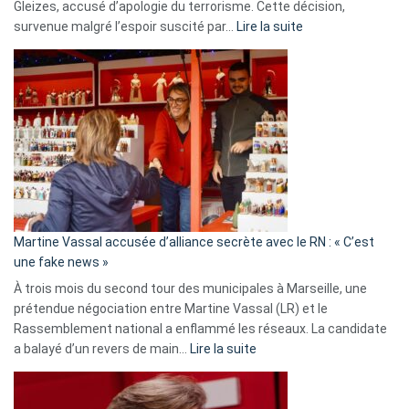
Gleizes, accusé d’apologie du terrorisme. Cette décision,
:
survenue malgré l’espoir suscité par…
Lire la suite
Christophe
Gleizes
:
Les
7
ans
de
prison
confirmés
en
Martine Vassal accusée d’alliance secrète avec le RN : « C’est
Algérie
une fake news »
À trois mois du second tour des municipales à Marseille, une
prétendue négociation entre Martine Vassal (LR) et le
Rassemblement national a enflammé les réseaux. La candidate
:
a balayé d’un revers de main…
Lire la suite
Martine
Vassal
accusée