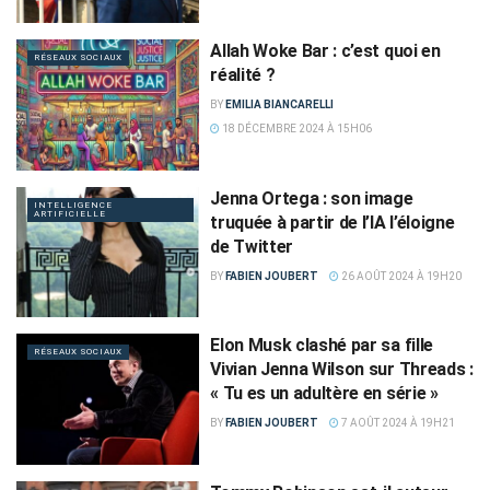
Allah Woke Bar : c’est quoi en
RÉSEAUX SOCIAUX
réalité ?
BY
EMILIA BIANCARELLI
18 DÉCEMBRE 2024 À 15H06
Jenna Ortega : son image
INTELLIGENCE
ARTIFICIELLE
truquée à partir de l’IA l’éloigne
de Twitter
BY
FABIEN JOUBERT
26 AOÛT 2024 À 19H20
Elon Musk clashé par sa fille
RÉSEAUX SOCIAUX
Vivian Jenna Wilson sur Threads :
« Tu es un adultère en série »
BY
FABIEN JOUBERT
7 AOÛT 2024 À 19H21