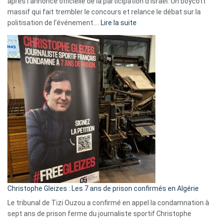
après l’annonce officielle de la participation d’Israël. Un boycott
massif qui fait trembler le concours et relance le débat sur la
:
politisation de l’événement.…
Lire la suite
Boycott
Eurovision
2026
:
Pays-
Bas,
Espagne,
Irlande
et
Slovénie
rejettent
la
présence
d’Israël
Christophe Gleizes : Les 7 ans de prison confirmés en Algérie
Le tribunal de Tizi Ouzou a confirmé en appel la condamnation à
sept ans de prison ferme du journaliste sportif Christophe