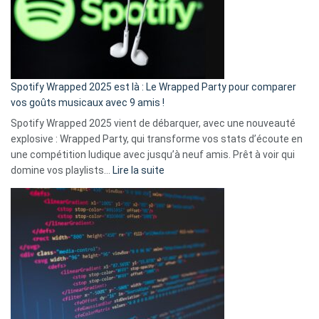
je
n’ai
pas
de
cash
»
Spotify Wrapped 2025 est là : Le Wrapped Party pour comparer
:
vos goûts musicaux avec 9 amis !
comment
Spotify Wrapped 2025 vient de débarquer, avec une nouveauté
Solly
explosive : Wrapped Party, qui transforme vos stats d’écoute en
change
une compétition ludique avec jusqu’à neuf amis. Prêt à voir qui
la
:
domine vos playlists…
Lire la suite
vie
Spotify
des
Wrapped
sans-
2025
abri
est
en
là
3
:
secondes
Le
Wrapped
Party