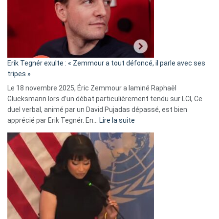
secrète
avec
le
RN
:
«
Erik Tegnér exulte : « Zemmour a tout défoncé, il parle avec ses
C’est
tripes »
une
Le 18 novembre 2025, Éric Zemmour a laminé Raphaël
fake
Glucksmann lors d’un débat particulièrement tendu sur LCI, Ce
news
duel verbal, animé par un David Pujadas dépassé, est bien
»
:
apprécié par Erik Tegnér. En…
Lire la suite
Erik
Tegnér
exulte
:
« Zemmour
a
tout
défoncé,
il