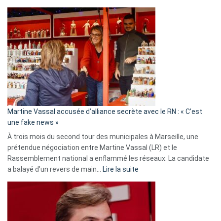
Christophe
Gleizes
:
Les
7
ans
de
prison
confirmés
en
Martine Vassal accusée d’alliance secrète avec le RN : « C’est
Algérie
une fake news »
À trois mois du second tour des municipales à Marseille, une
prétendue négociation entre Martine Vassal (LR) et le
Rassemblement national a enflammé les réseaux. La candidate
:
a balayé d’un revers de main…
Lire la suite
Martine
Vassal
accusée
d’alliance