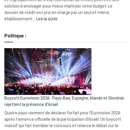
2023
solution à envisager pour mieux maîtriser votre budget. Le
dossier de crédit est pris en charge par un seul et même
:
établissement.…
Lire la suite
Regroupement
de
Politique :
crédits,
comment
ça
marche
?
Boycott Eurovision 2026 : Pays-Bas, Espagne, Irlande et Slovénie
rejettent la présence d’Israël
Quatre pays viennent de déclarer forfait pour l’Eurovision 2026
après l’annonce officielle de la participation d’Israël. Un boycott
massif qui fait trembler le concours et relance le débat sur la