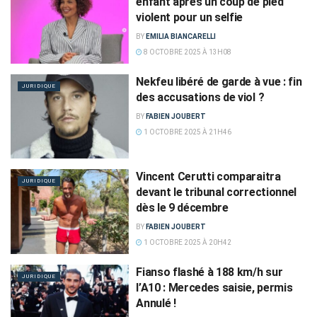
enfant après un coup de pied
violent pour un selfie
BY
EMILIA BIANCARELLI
8 OCTOBRE 2025 À 13H08
Nekfeu libéré de garde à vue : fin
JURIDIQUE
des accusations de viol ?
BY
FABIEN JOUBERT
1 OCTOBRE 2025 À 21H46
Vincent Cerutti comparaitra
JURIDIQUE
devant le tribunal correctionnel
dès le 9 décembre
BY
FABIEN JOUBERT
1 OCTOBRE 2025 À 20H42
Fianso flashé à 188 km/h sur
JURIDIQUE
l’A10 : Mercedes saisie, permis
Annulé !