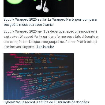
pas
de
cash
»
Spotify Wrapped 2025 est là : Le Wrapped Party pour comparer
:
vos goûts musicaux avec 9 amis !
comment
Spotify Wrapped 2025 vient de débarquer, avec une nouveauté
Solly
explosive : Wrapped Party, qui transforme vos stats d’écoute en
change
une compétition ludique avec jusqu’à neuf amis. Prêt à voir qui
la
:
domine vos playlists…
Lire la suite
vie
Spotify
des
Wrapped
sans-
2025
abri
est
en
là
3
:
secondes
Le
Wrapped
Party
pour
Cyberattaque record : La fuite de 16 milliards de données
comparer