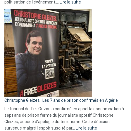
:
politisation de l’événement.…
Lire la suite
Boycott
Eurovision
2026
:
Pays-
Bas,
Espagne,
Irlande
et
Slovénie
rejettent
la
présence
d’Israël
Christophe Gleizes : Les 7 ans de prison confirmés en Algérie
Le tribunal de Tizi Ouzou a confirmé en appel la condamnation à
sept ans de prison ferme du journaliste sportif Christophe
Gleizes, accusé d’apologie du terrorisme. Cette décision,
:
survenue malgré l’espoir suscité par…
Lire la suite