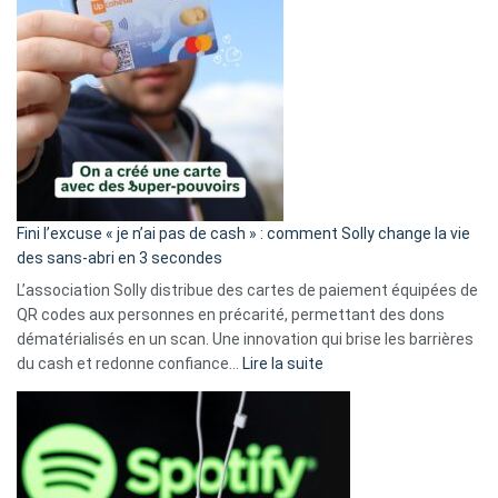
Fini l’excuse « je n’ai pas de cash » : comment Solly change la vie
des sans-abri en 3 secondes
L’association Solly distribue des cartes de paiement équipées de
QR codes aux personnes en précarité, permettant des dons
dématérialisés en un scan. Une innovation qui brise les barrières
:
du cash et redonne confiance…
Lire la suite
Fini
l’excuse
«
je
n’ai