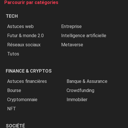
Parcourir par catégories
les
chrétiens
TECH
»
Astuces web
Entreprise
Futur & monde 2.0
Intelligence artificielle
Réseaux sociaux
Metaverse
Tutos
FINANCE & CRYPTOS
Astuces financières
Banque & Assurance
Bourse
Crowdfunding
Cryptomonnaie
Immobilier
NFT
SOCIÉTÉ