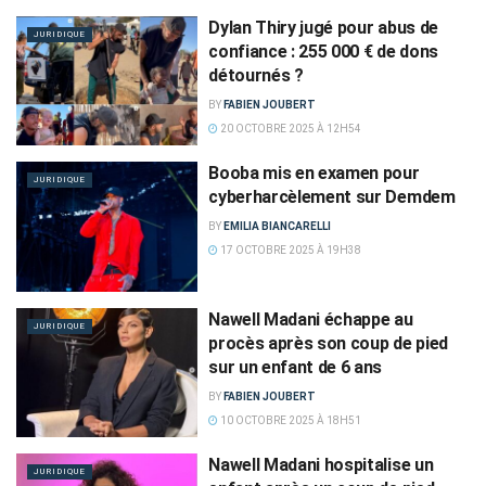
Dylan Thiry jugé pour abus de
JURIDIQUE
confiance : 255 000 € de dons
détournés ?
BY
FABIEN JOUBERT
20 OCTOBRE 2025 À 12H54
Booba mis en examen pour
JURIDIQUE
cyberharcèlement sur Demdem
BY
EMILIA BIANCARELLI
17 OCTOBRE 2025 À 19H38
Nawell Madani échappe au
JURIDIQUE
procès après son coup de pied
sur un enfant de 6 ans
BY
FABIEN JOUBERT
10 OCTOBRE 2025 À 18H51
Nawell Madani hospitalise un
JURIDIQUE