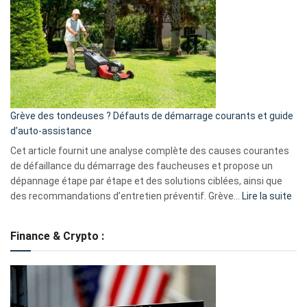
caméra
de
surveillance
?
5
avantages
essentiels
Grève des tondeuses ? Défauts de démarrage courants et guide
de
d’auto-assistance
la
S330
Cet article fournit une analyse complète des causes courantes
eufy
de défaillance du démarrage des faucheuses et propose un
dépannage étape par étape et des solutions ciblées, ainsi que
:
des recommandations d’entretien préventif. Grève…
Lire la suite
Grè
de
Finance & Crypto :
to
?
Déf
de
dé