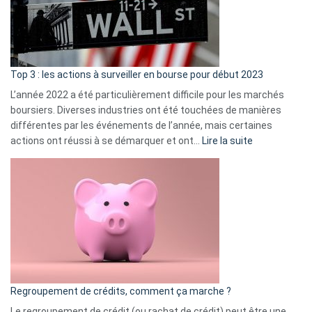
cou
et
gui
d’a
ass
Top 3 : les actions à surveiller en bourse pour début 2023
L’année 2022 a été particulièrement difficile pour les marchés
boursiers. Diverses industries ont été touchées de manières
différentes par les événements de l’année, mais certaines
:
actions ont réussi à se démarquer et ont…
Lire la suite
Top
3
:
les
actions
à
surveiller
en
bourse
Regroupement de crédits, comment ça marche ?
pour
début
Le regroupement de crédit (ou rachat de crédit) peut être une