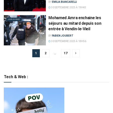
BY
EMILIA BIANCARELLI
30 SEPTEMBRE 2025 À 19H43
Mohamed Amra enchaine les
JURIDIQUE
séjours au mitard depuis son
entrée à Vendin-le-Vieil
BY
FABIEN JOUBERT
30 SEPTEMBRE 2025 À 18H56
1
2
…
17
Tech & Web :