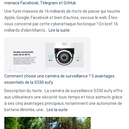
menace Facebook, Telegram et GitHub
vos
goûts
Une fuite massive de 16 milliards de mots de passe qui touche
musicaux
Apple, Google, Facebook et bien d’autres, secoue le web. Êtes-
avec
vous concerné par cette cyberattaque historique ? En bref 16
9
:
milliards d’identifiants…
Lire la suite
amis
Cyberattaque
!
record
:
La
fuite
de
16
Comment choisir une caméra de surveillance ? 5 avantages
milliards
essentiels de la S330 eufy
de
Description du texte : La caméra de surveillance S330 eufy offre
données
aux utilisateurs une sécurité tous temps et tous azimuts grâce
menace
à ses cinq avantages principaux, notamment une autonomie de
Facebook,
:
batterie illimitée, une…
Lire la suite
Telegram
Comment
et
choisir
GitHub
une