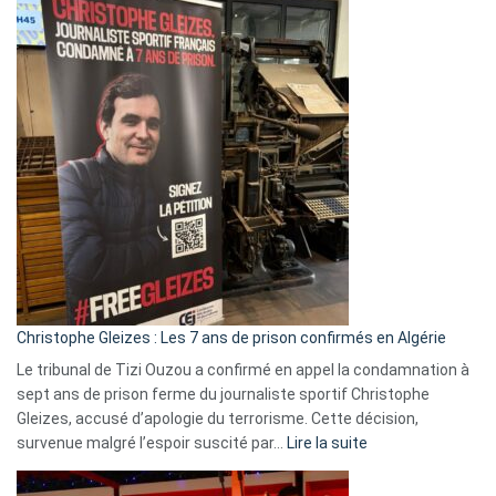
Eurovision
2026
:
Pays-
Bas,
Espagne,
Irlande
et
Slovénie
rejettent
la
présence
d’Israël
Christophe Gleizes : Les 7 ans de prison confirmés en Algérie
Le tribunal de Tizi Ouzou a confirmé en appel la condamnation à
sept ans de prison ferme du journaliste sportif Christophe
Gleizes, accusé d’apologie du terrorisme. Cette décision,
:
survenue malgré l’espoir suscité par…
Lire la suite
Christophe
Gleizes