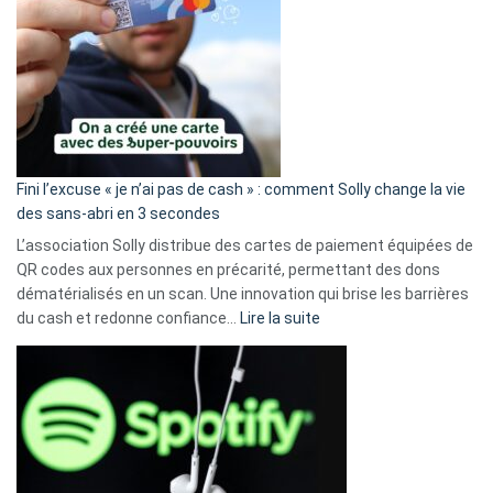
Fini l’excuse « je n’ai pas de cash » : comment Solly change la vie
des sans-abri en 3 secondes
L’association Solly distribue des cartes de paiement équipées de
QR codes aux personnes en précarité, permettant des dons
dématérialisés en un scan. Une innovation qui brise les barrières
:
du cash et redonne confiance…
Lire la suite
Fini
l’excuse
«
je
n’ai
pas
de