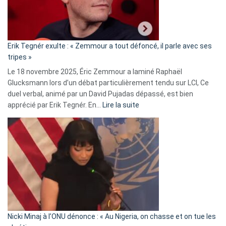
le
RN
:
«
Erik Tegnér exulte : « Zemmour a tout défoncé, il parle avec ses
C’est
tripes »
une
Le 18 novembre 2025, Éric Zemmour a laminé Raphaël
fake
Glucksmann lors d’un débat particulièrement tendu sur LCI, Ce
news
duel verbal, animé par un David Pujadas dépassé, est bien
»
:
apprécié par Erik Tegnér. En…
Lire la suite
Erik
Tegnér
exulte
:
« Zemmour
a
tout
défoncé,
il
parle
Nicki Minaj à l’ONU dénonce : « Au Nigeria, on chasse et on tue les