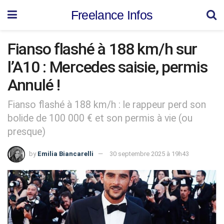
Freelance Infos
Fianso flashé à 188 km/h sur
l’A10 : Mercedes saisie, permis
Annulé !
Fianso flashé à 188 km/h : le rappeur perd son
bolide de 100 000 € et son permis à vie (ou
presque)
by
Emilia Biancarelli
30 septembre 2025 à 19h43