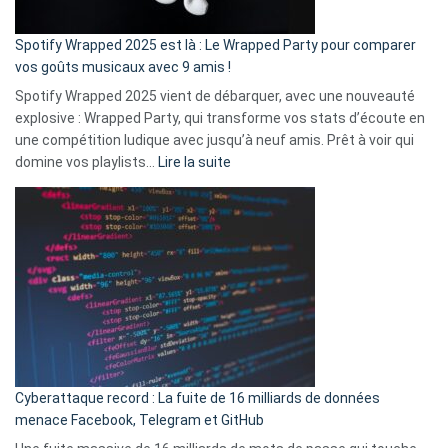
cash
»
Spotify Wrapped 2025 est là : Le Wrapped Party pour comparer
:
vos goûts musicaux avec 9 amis !
comment
Spotify Wrapped 2025 vient de débarquer, avec une nouveauté
Solly
explosive : Wrapped Party, qui transforme vos stats d’écoute en
change
une compétition ludique avec jusqu’à neuf amis. Prêt à voir qui
la
:
domine vos playlists…
Lire la suite
vie
Spotify
des
Wrapped
sans-
2025
abri
est
en
là
3
:
secondes
Le
Wrapped
Party
pour
Cyberattaque record : La fuite de 16 milliards de données
comparer
menace Facebook, Telegram et GitHub
vos
goûts