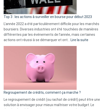
gui
d’a
ass
Top 3 : les actions à surveiller en bourse pour début 2023
L’année 2022 a été particulièrement difficile pour les marchés
boursiers. Diverses industries ont été touchées de manières
différentes par les événements de l’année, mais certaines
:
actions ont réussi à se démarquer et ont…
Lire la suite
Top
3
:
les
actions
à
surveiller
en
bourse
Regroupement de crédits, comment ça marche ?
pour
début
Le regroupement de crédit (ou rachat de crédit) peut être une
2023
solution à envisager pour mieux maîtriser votre budget. Le