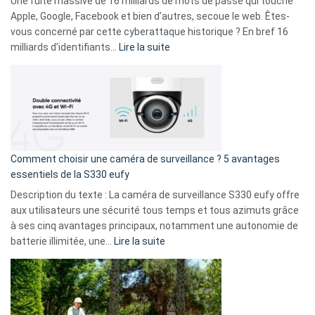
Une fuite massive de 16 milliards de mots de passe qui touche
musicaux
Apple, Google, Facebook et bien d’autres, secoue le web. Êtes-
avec
vous concerné par cette cyberattaque historique ? En bref 16
9
:
milliards d’identifiants…
Lire la suite
amis
Cyberattaque
!
record
:
La
fuite
de
16
Comment choisir une caméra de surveillance ? 5 avantages
milliards
essentiels de la S330 eufy
de
Description du texte : La caméra de surveillance S330 eufy offre
données
aux utilisateurs une sécurité tous temps et tous azimuts grâce
menace
à ses cinq avantages principaux, notamment une autonomie de
Facebook,
:
batterie illimitée, une…
Lire la suite
Telegram
Comment
et
choisir
GitHub
une
caméra