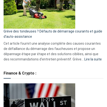
de
surveillance
?
5
avantages
essentiels
Grève des tondeuses ? Défauts de démarrage courants et guide
de
d’auto-assistance
la
S330
Cet article fournit une analyse complète des causes courantes
eufy
de défaillance du démarrage des faucheuses et propose un
dépannage étape par étape et des solutions ciblées, ainsi que
:
des recommandations d’entretien préventif. Grève…
Lire la suite
Grè
de
Finance & Crypto :
to
?
Déf
de
dé
cou
et