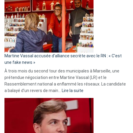
:
Les
7
ans
de
prison
confirmés
en
Martine Vassal accusée d’alliance secrète avec le RN : « C’est
Algérie
une fake news »
À trois mois du second tour des municipales à Marseille, une
prétendue négociation entre Martine Vassal (LR) et le
Rassemblement national a enflammé les réseaux. La candidate
:
a balayé d’un revers de main…
Lire la suite
Martine
Vassal
accusée
d’alliance
secrète
avec