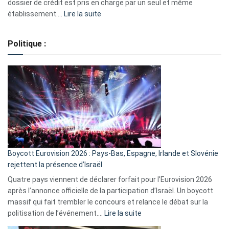
dossier de crédit est pris en charge par un seul et même
:
établissement.…
Lire la suite
Regroupement
de
Politique :
crédits,
comment
ça
marche
?
Boycott Eurovision 2026 : Pays-Bas, Espagne, Irlande et Slovénie
rejettent la présence d’Israël
Quatre pays viennent de déclarer forfait pour l’Eurovision 2026
après l’annonce officielle de la participation d’Israël. Un boycott
massif qui fait trembler le concours et relance le débat sur la
:
politisation de l’événement.…
Lire la suite
Boycott