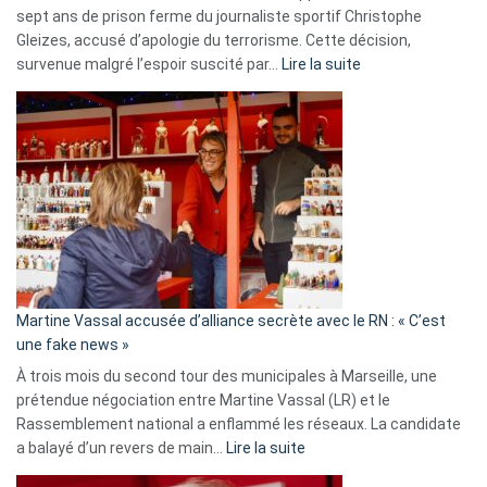
sept ans de prison ferme du journaliste sportif Christophe
Gleizes, accusé d’apologie du terrorisme. Cette décision,
:
survenue malgré l’espoir suscité par…
Lire la suite
Christophe
Gleizes
:
Les
7
ans
de
prison
confirmés
en
Martine Vassal accusée d’alliance secrète avec le RN : « C’est
Algérie
une fake news »
À trois mois du second tour des municipales à Marseille, une
prétendue négociation entre Martine Vassal (LR) et le
Rassemblement national a enflammé les réseaux. La candidate
:
a balayé d’un revers de main…
Lire la suite
Martine