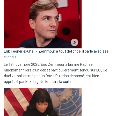
Vassal
accusée
d’alliance
secrète
avec
le
RN
:
«
Erik Tegnér exulte : « Zemmour a tout défoncé, il parle avec ses
C’est
tripes »
une
Le 18 novembre 2025, Éric Zemmour a laminé Raphaël
fake
Glucksmann lors d’un débat particulièrement tendu sur LCI, Ce
news
duel verbal, animé par un David Pujadas dépassé, est bien
»
:
apprécié par Erik Tegnér. En…
Lire la suite
Erik
Tegnér
exulte
:
« Zemmour
a