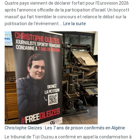
Quatre pays viennent de déclarer forfait pour l’Eurovision 2026
après l’annonce officielle de la participation d’Israël. Un boycott
massif qui fait trembler le concours et relance le débat sur la
:
politisation de l’événement.…
Lire la suite
Boycott
Eurovision
2026
:
Pays-
Bas,
Espagne,
Irlande
et
Slovénie
rejettent
la
présence
d’Israël
Christophe Gleizes : Les 7 ans de prison confirmés en Algérie
Le tribunal de Tizi Ouzou a confirmé en appel la condamnation à