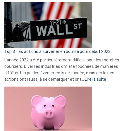
Déf
de
dé
cou
et
gui
d’a
ass
Top 3 : les actions à surveiller en bourse pour début 2023
L’année 2022 a été particulièrement difficile pour les marchés
boursiers. Diverses industries ont été touchées de manières
différentes par les événements de l’année, mais certaines
:
actions ont réussi à se démarquer et ont…
Lire la suite
Top
3
:
les
actions
à
surveiller
en