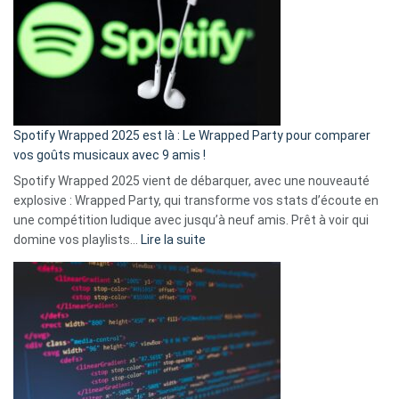
«
je
n’ai
pas
de
cash
»
Spotify Wrapped 2025 est là : Le Wrapped Party pour comparer
:
vos goûts musicaux avec 9 amis !
comment
Spotify Wrapped 2025 vient de débarquer, avec une nouveauté
Solly
explosive : Wrapped Party, qui transforme vos stats d’écoute en
change
une compétition ludique avec jusqu’à neuf amis. Prêt à voir qui
la
:
domine vos playlists…
Lire la suite
vie
Spotify
des
Wrapped
sans-
2025
abri
est
en
là
3
:
secondes
Le
Wrapped