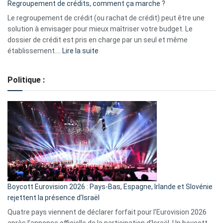
Regroupement de crédits, comment ça marche ?
pour
début
Le regroupement de crédit (ou rachat de crédit) peut être une
2023
solution à envisager pour mieux maîtriser votre budget. Le
dossier de crédit est pris en charge par un seul et même
:
établissement.…
Lire la suite
Regroupement
de
Politique :
crédits,
comment
ça
marche
?
Boycott Eurovision 2026 : Pays-Bas, Espagne, Irlande et Slovénie
rejettent la présence d’Israël
Quatre pays viennent de déclarer forfait pour l’Eurovision 2026
après l’annonce officielle de la participation d’Israël. Un boycott