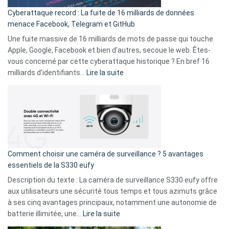
pour
Cyberattaque record : La fuite de 16 milliards de données
comparer
menace Facebook, Telegram et GitHub
vos
goûts
Une fuite massive de 16 milliards de mots de passe qui touche
musicaux
Apple, Google, Facebook et bien d’autres, secoue le web. Êtes-
avec
vous concerné par cette cyberattaque historique ? En bref 16
9
:
milliards d’identifiants…
Lire la suite
amis
Cyberattaque
!
record
:
La
fuite
de
16
Comment choisir une caméra de surveillance ? 5 avantages
milliards
essentiels de la S330 eufy
de
Description du texte : La caméra de surveillance S330 eufy offre
données
aux utilisateurs une sécurité tous temps et tous azimuts grâce
menace
à ses cinq avantages principaux, notamment une autonomie de
Facebook,
:
batterie illimitée, une…
Lire la suite
Telegram
Comment