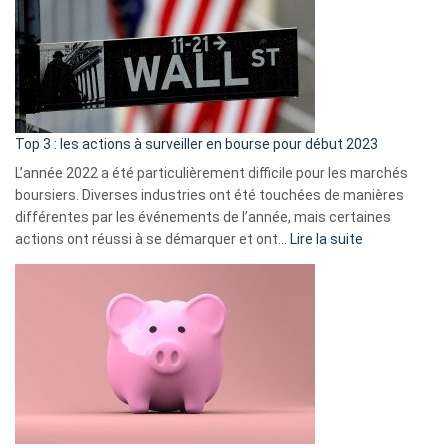
de
dé
cou
et
gui
d’a
ass
Top 3 : les actions à surveiller en bourse pour début 2023
L’année 2022 a été particulièrement difficile pour les marchés
boursiers. Diverses industries ont été touchées de manières
différentes par les événements de l’année, mais certaines
:
actions ont réussi à se démarquer et ont…
Lire la suite
Top
3
:
les
actions
à
surveiller
en
bourse