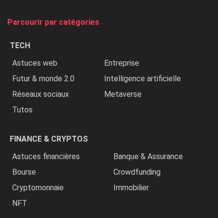
on
tue
Parcourir par catégories
les
chrétiens
TECH
»
Astuces web
Entreprise
Futur & monde 2.0
Intelligence artificielle
Réseaux sociaux
Metaverse
Tutos
FINANCE & CRYPTOS
Astuces financières
Banque & Assurance
Bourse
Crowdfunding
Cryptomonnaie
Immobilier
NFT