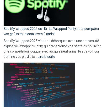
je
n’ai
pas
de
cash
»
Spotify Wrapped 2025 est là : Le Wrapped Party pour comparer
:
vos goûts musicaux avec 9 amis !
comment
Spotify Wrapped 2025 vient de débarquer, avec une nouveauté
Solly
explosive : Wrapped Party, qui transforme vos stats d’écoute en
change
une compétition ludique avec jusqu’à neuf amis. Prêt à voir qui
la
:
domine vos playlists…
Lire la suite
vie
Spotify
des
Wrapped
sans-
2025
abri
est
en
là
3
:
secondes
Le
Wrapped
Party