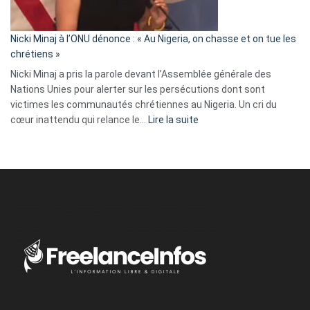
défoncé,
il
parle
Nicki Minaj à l’ONU dénonce : « Au Nigeria, on chasse et on tue les
avec
chrétiens »
ses
Nicki Minaj a pris la parole devant l’Assemblée générale des
tripes »
Nations Unies pour alerter sur les persécutions dont sont
victimes les communautés chrétiennes au Nigeria. Un cri du
:
cœur inattendu qui relance le…
Lire la suite
Nicki
Minaj
à
l’ONU
dénonce
:
«
Au
Nigeria,
on
chasse
et