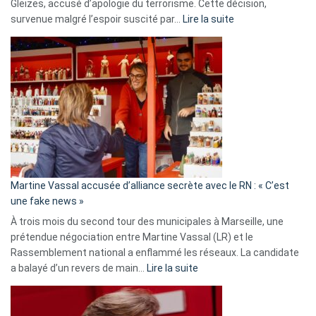
Gleizes, accusé d’apologie du terrorisme. Cette décision,
:
survenue malgré l’espoir suscité par…
Lire la suite
Christophe
Gleizes
:
Les
7
ans
de
prison
confirmés
en
Martine Vassal accusée d’alliance secrète avec le RN : « C’est
Algérie
une fake news »
À trois mois du second tour des municipales à Marseille, une
prétendue négociation entre Martine Vassal (LR) et le
Rassemblement national a enflammé les réseaux. La candidate
:
a balayé d’un revers de main…
Lire la suite
Martine
Vassal
accusée