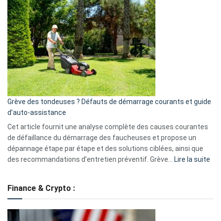
et
choisir
GitHub
une
caméra
de
surveillance
?
5
avantages
essentiels
Grève des tondeuses ? Défauts de démarrage courants et guide
de
d’auto-assistance
la
S330
Cet article fournit une analyse complète des causes courantes
eufy
de défaillance du démarrage des faucheuses et propose un
dépannage étape par étape et des solutions ciblées, ainsi que
:
des recommandations d’entretien préventif. Grève…
Lire la suite
Grè
de
Finance & Crypto :
to
?
Déf