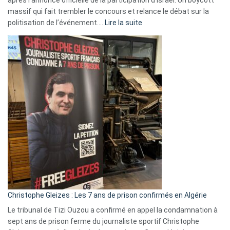
massif qui fait trembler le concours et relance le débat sur la
:
politisation de l’événement.…
Lire la suite
Boycott
Eurovision
2026
:
Pays-
Bas,
Espagne,
Irlande
et
Slovénie
rejettent
la
présence
d’Israël
Christophe Gleizes : Les 7 ans de prison confirmés en Algérie
Le tribunal de Tizi Ouzou a confirmé en appel la condamnation à
sept ans de prison ferme du journaliste sportif Christophe