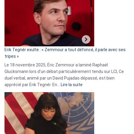
d’alliance
secrète
avec
le
RN
:
«
Erik Tegnér exulte : « Zemmour a tout défoncé, il parle avec ses
C’est
tripes »
une
Le 18 novembre 2025, Éric Zemmour a laminé Raphaël
fake
Glucksmann lors d’un débat particulièrement tendu sur LCI, Ce
news
duel verbal, animé par un David Pujadas dépassé, est bien
»
:
apprécié par Erik Tegnér. En…
Lire la suite
Erik
Tegnér
exulte
:
« Zemmour
a
tout