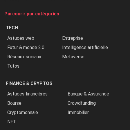
on
tue
Parcourir par catégories
les
chrétiens
TECH
»
Astuces web
Entreprise
Futur & monde 2.0
Intelligence artificielle
Réseaux sociaux
Metaverse
Tutos
FINANCE & CRYPTOS
Astuces financières
Banque & Assurance
Bourse
Crowdfunding
Cryptomonnaie
Immobilier
NFT