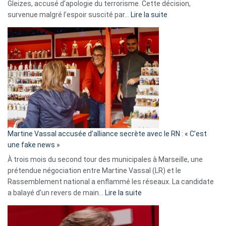
Gleizes, accusé d’apologie du terrorisme. Cette décision,
:
survenue malgré l’espoir suscité par…
Lire la suite
Christophe
Gleizes
:
Les
7
ans
de
prison
confirmés
en
Martine Vassal accusée d’alliance secrète avec le RN : « C’est
Algérie
une fake news »
À trois mois du second tour des municipales à Marseille, une
prétendue négociation entre Martine Vassal (LR) et le
Rassemblement national a enflammé les réseaux. La candidate
:
a balayé d’un revers de main…
Lire la suite
Martine
Vassal
accusée