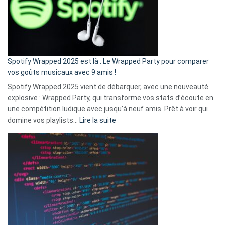
je
n’ai
pas
de
cash
»
Spotify Wrapped 2025 est là : Le Wrapped Party pour comparer
:
vos goûts musicaux avec 9 amis !
comment
Spotify Wrapped 2025 vient de débarquer, avec une nouveauté
Solly
explosive : Wrapped Party, qui transforme vos stats d’écoute en
change
une compétition ludique avec jusqu’à neuf amis. Prêt à voir qui
la
:
domine vos playlists…
Lire la suite
vie
Spotify
des
Wrapped
sans-
2025
abri
est
en
là
3
:
secondes
Le
Wrapped
Party