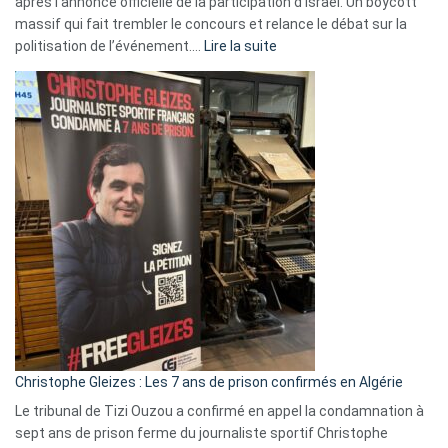
après l’annonce officielle de la participation d’Israël. Un boycott
massif qui fait trembler le concours et relance le débat sur la
:
politisation de l’événement.…
Lire la suite
Boycott
Eurovision
2026
:
Pays-
Bas,
Espagne,
Irlande
et
Slovénie
rejettent
la
présence
d’Israël
Christophe Gleizes : Les 7 ans de prison confirmés en Algérie
Le tribunal de Tizi Ouzou a confirmé en appel la condamnation à
sept ans de prison ferme du journaliste sportif Christophe