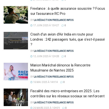
Freelance : à quelle assurance souscrire ? Focus
sur l’assurance RC Pro
BY
LA RÉDACTION FREELANCE INFOS
17 JUIN 2025 À 15H27
0
Crash d’un avion d’Air India en route pour
Londres : 242 passagers tués, que s’est-il passé
?
BY
LA RÉDACTION FREELANCE INFOS
12 JUIN 2025 À 12H28
0
Marion Maréchal dénonce la Rencontre
Musulmane de Nantes 2025
BY
LA RÉDACTION FREELANCE INFOS
16 MAI 2025 À 14H14
0
Fiscalité des micro-entreprises en 2025 : Les
contrôles sur les réseaux sociaux se renforcent
BY
LA RÉDACTION FREELANCE INFOS
26 MARS 2025 À 10H39
0