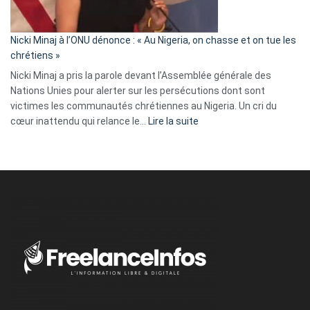
défoncé,
il
parle
Nicki Minaj à l’ONU dénonce : « Au Nigeria, on chasse et on tue les
avec
chrétiens »
ses
Nicki Minaj a pris la parole devant l’Assemblée générale des
tripes »
Nations Unies pour alerter sur les persécutions dont sont
victimes les communautés chrétiennes au Nigeria. Un cri du
:
cœur inattendu qui relance le…
Lire la suite
Nicki
Minaj
à
l’ONU
dénonce
:
«
Au
Nigeria,
on
chasse
et