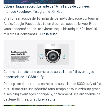
pour
Cyberattaque record : La fuite de 16 milliards de données
comparer
menace Facebook, Telegram et GitHub
vos
goûts
Une fuite massive de 16 milliards de mots de passe qui touche
musicaux
Apple, Google, Facebook et bien d’autres, secoue le web. Êtes-
avec
vous concerné par cette cyberattaque historique ? En bref 16
9
:
milliards d’identifiants…
Lire la suite
amis
Cyberattaque
!
record
:
La
fuite
de
16
Comment choisir une caméra de surveillance ? 5 avantages
milliards
essentiels de la S330 eufy
de
Description du texte : La caméra de surveillance S330 eufy offre
données
aux utilisateurs une sécurité tous temps et tous azimuts grâce
menace
à ses cinq avantages principaux, notamment une autonomie de
Facebook,
:
batterie illimitée, une…
Lire la suite
Telegram
Comment