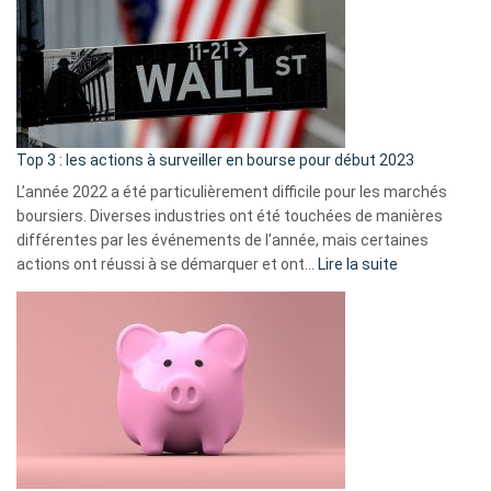
de
dé
cou
et
gui
d’a
ass
Top 3 : les actions à surveiller en bourse pour début 2023
L’année 2022 a été particulièrement difficile pour les marchés
boursiers. Diverses industries ont été touchées de manières
différentes par les événements de l’année, mais certaines
:
actions ont réussi à se démarquer et ont…
Lire la suite
Top
3
:
les
actions
à
surveiller
en
bourse