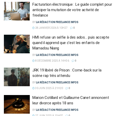
Facturation électronique : Le guide complet pour
anticiper la mutation de votre activité de
freelance
BY
LA RÉDACTION FREELANCE INFOS
28 JANVIER 2026 À 10H27
0
HMI refuse un selfie à des ados… puis accepte
quand il apprend que c’est les enfants de
Mamadou Niang
BY
LA RÉDACTION FREELANCE INFOS
8 DÉCEMBRE 2025 À 14H36
0
JRK 19 libéré de Prison : Come-back sur la
scène rap très attendu
BY
LA RÉDACTION FREELANCE INFOS
30 JUIN 2025 À 21H20
0
Marion Cotillard et Guillaume Canet annoncent
leur divorce après 18 ans
BY
LA RÉDACTION FREELANCE INFOS
27 JUIN 2025 À 15H07
0