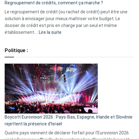
Regroupement de crédits, comment ça marche ?
pour
début
Le regroupement de crédit (ou rachat de crédit) peut être une
2023
solution à envisager pour mieux maîtriser votre budget. Le
dossier de crédit est pris en charge par un seul et même
:
établissement.…
Lire la suite
Regroupement
de
Politique :
crédits,
comment
ça
marche
?
Boycott Eurovision 2026 : Pays-Bas, Espagne, Irlande et Slovénie
rejettent la présence d’Israël
Quatre pays viennent de déclarer forfait pour l’Eurovision 2026