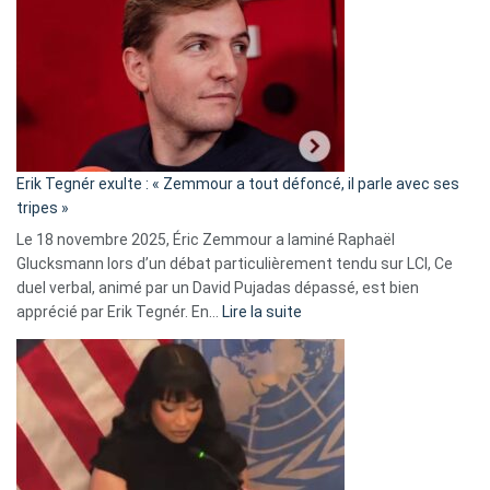
d’alliance
secrète
avec
le
RN
:
«
Erik Tegnér exulte : « Zemmour a tout défoncé, il parle avec ses
C’est
tripes »
une
Le 18 novembre 2025, Éric Zemmour a laminé Raphaël
fake
Glucksmann lors d’un débat particulièrement tendu sur LCI, Ce
news
duel verbal, animé par un David Pujadas dépassé, est bien
»
:
apprécié par Erik Tegnér. En…
Lire la suite
Erik
Tegnér
exulte
:
« Zemmour
a
tout