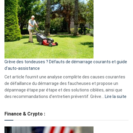
et
choisir
GitHub
une
caméra
de
surveillance
?
5
avantages
essentiels
Grève des tondeuses ? Défauts de démarrage courants et guide
de
d’auto-assistance
la
S330
Cet article fournit une analyse complète des causes courantes
eufy
de défaillance du démarrage des faucheuses et propose un
dépannage étape par étape et des solutions ciblées, ainsi que
:
des recommandations d’entretien préventif. Grève…
Lire la suite
Grè
de
Finance & Crypto :
to
?
Déf