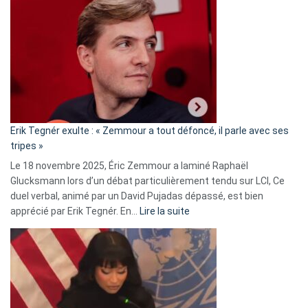
accusée
d’alliance
secrète
avec
le
RN
:
«
Erik Tegnér exulte : « Zemmour a tout défoncé, il parle avec ses
C’est
tripes »
une
Le 18 novembre 2025, Éric Zemmour a laminé Raphaël
fake
Glucksmann lors d’un débat particulièrement tendu sur LCI, Ce
news
duel verbal, animé par un David Pujadas dépassé, est bien
»
:
apprécié par Erik Tegnér. En…
Lire la suite
Erik
Tegnér
exulte
:
« Zemmour
a