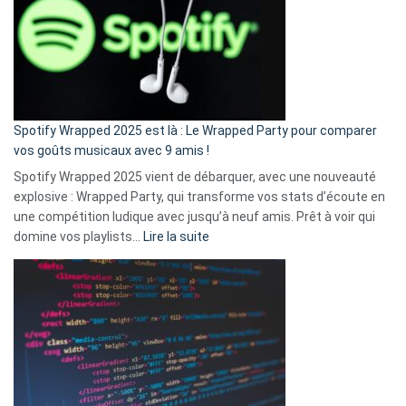
«
je
n’ai
pas
de
cash
»
Spotify Wrapped 2025 est là : Le Wrapped Party pour comparer
:
vos goûts musicaux avec 9 amis !
comment
Spotify Wrapped 2025 vient de débarquer, avec une nouveauté
Solly
explosive : Wrapped Party, qui transforme vos stats d’écoute en
change
une compétition ludique avec jusqu’à neuf amis. Prêt à voir qui
la
:
domine vos playlists…
Lire la suite
vie
Spotify
des
Wrapped
sans-
2025
abri
est
en
là
3
:
secondes
Le
Wrapped