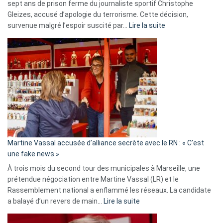
sept ans de prison ferme du journaliste sportif Christophe
Gleizes, accusé d’apologie du terrorisme. Cette décision,
:
survenue malgré l’espoir suscité par…
Lire la suite
Christophe
Gleizes
:
Les
7
ans
de
prison
confirmés
en
Martine Vassal accusée d’alliance secrète avec le RN : « C’est
Algérie
une fake news »
À trois mois du second tour des municipales à Marseille, une
prétendue négociation entre Martine Vassal (LR) et le
Rassemblement national a enflammé les réseaux. La candidate
:
a balayé d’un revers de main…
Lire la suite
Martine
Vassal