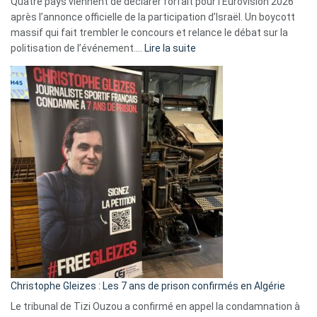
Quatre pays viennent de déclarer forfait pour l’Eurovision 2026
après l’annonce officielle de la participation d’Israël. Un boycott
massif qui fait trembler le concours et relance le débat sur la
:
politisation de l’événement.…
Lire la suite
Boycott
Eurovision
2026
:
Pays-
Bas,
Espagne,
Irlande
et
Slovénie
rejettent
la
présence
d’Israël
Christophe Gleizes : Les 7 ans de prison confirmés en Algérie
Le tribunal de Tizi Ouzou a confirmé en appel la condamnation à