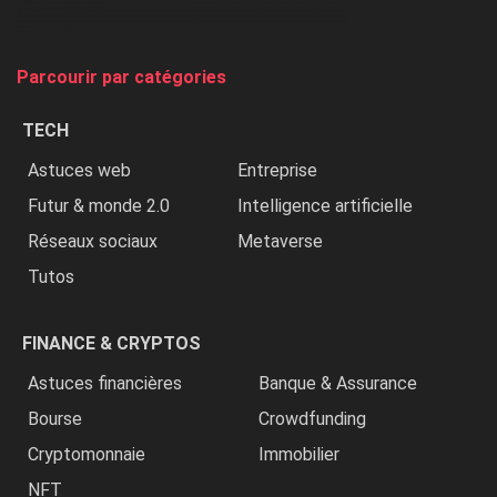
et
on
tue
Parcourir par catégories
les
chrétiens
TECH
»
Astuces web
Entreprise
Futur & monde 2.0
Intelligence artificielle
Réseaux sociaux
Metaverse
Tutos
FINANCE & CRYPTOS
Astuces financières
Banque & Assurance
Bourse
Crowdfunding
Cryptomonnaie
Immobilier
NFT