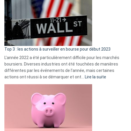
Déf
de
dé
cou
et
gui
d’a
ass
Top 3 : les actions à surveiller en bourse pour début 2023
L’année 2022 a été particulièrement difficile pour les marchés
boursiers. Diverses industries ont été touchées de manières
différentes par les événements de l’année, mais certaines
:
actions ont réussi à se démarquer et ont…
Lire la suite
Top
3
:
les
actions
à
surveiller
en