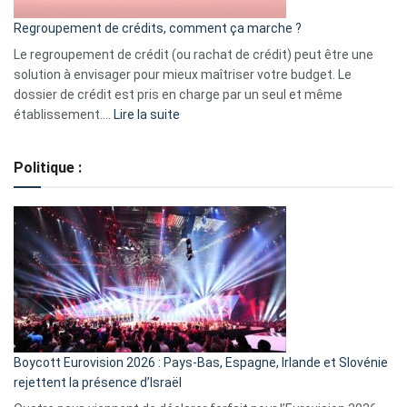
bourse
Regroupement de crédits, comment ça marche ?
pour
début
Le regroupement de crédit (ou rachat de crédit) peut être une
2023
solution à envisager pour mieux maîtriser votre budget. Le
dossier de crédit est pris en charge par un seul et même
:
établissement.…
Lire la suite
Regroupement
de
Politique :
crédits,
comment
ça
marche
?
Boycott Eurovision 2026 : Pays-Bas, Espagne, Irlande et Slovénie
rejettent la présence d’Israël