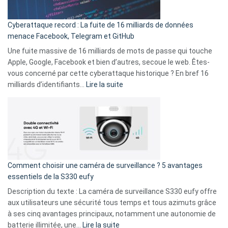
Party
pour
Cyberattaque record : La fuite de 16 milliards de données
comparer
menace Facebook, Telegram et GitHub
vos
goûts
Une fuite massive de 16 milliards de mots de passe qui touche
musicaux
Apple, Google, Facebook et bien d’autres, secoue le web. Êtes-
avec
vous concerné par cette cyberattaque historique ? En bref 16
9
:
milliards d’identifiants…
Lire la suite
amis
Cyberattaque
!
record
:
La
fuite
de
16
Comment choisir une caméra de surveillance ? 5 avantages
milliards
essentiels de la S330 eufy
de
Description du texte : La caméra de surveillance S330 eufy offre
données
aux utilisateurs une sécurité tous temps et tous azimuts grâce
menace
à ses cinq avantages principaux, notamment une autonomie de
Facebook,
:
batterie illimitée, une…
Lire la suite