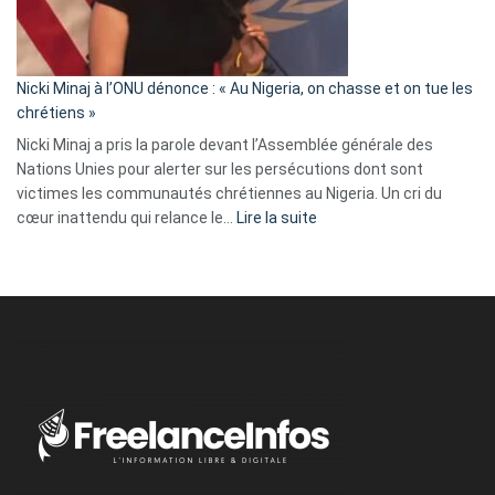
tout
défoncé,
il
parle
Nicki Minaj à l’ONU dénonce : « Au Nigeria, on chasse et on tue les
avec
chrétiens »
ses
Nicki Minaj a pris la parole devant l’Assemblée générale des
tripes »
Nations Unies pour alerter sur les persécutions dont sont
victimes les communautés chrétiennes au Nigeria. Un cri du
:
cœur inattendu qui relance le…
Lire la suite
Nicki
Minaj
à
l’ONU
dénonce
:
«
Au
Nigeria,
on
chasse