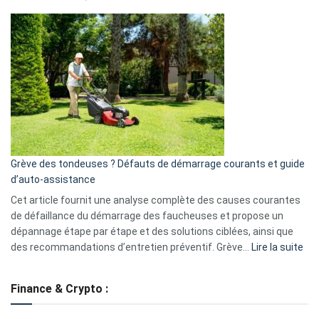
Telegram
Comment
et
choisir
GitHub
une
caméra
de
surveillance
?
5
avantages
essentiels
Grève des tondeuses ? Défauts de démarrage courants et guide
de
d’auto-assistance
la
S330
Cet article fournit une analyse complète des causes courantes
eufy
de défaillance du démarrage des faucheuses et propose un
dépannage étape par étape et des solutions ciblées, ainsi que
:
des recommandations d’entretien préventif. Grève…
Lire la suite
Grè
de
Finance & Crypto :
to
?