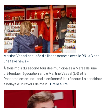
Christophe
Gleizes
:
Les
7
ans
de
prison
confirmés
en
Martine Vassal accusée d’alliance secrète avec le RN : « C’est
Algérie
une fake news »
À trois mois du second tour des municipales à Marseille, une
prétendue négociation entre Martine Vassal (LR) et le
Rassemblement national a enflammé les réseaux. La candidate
:
a balayé d’un revers de main…
Lire la suite
Martine
Vassal
accusée
d’alliance