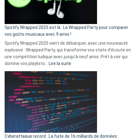
pas
de
cash
»
Spotify Wrapped 2025 est là : Le Wrapped Party pour comparer
:
vos goûts musicaux avec 9 amis !
comment
Spotify Wrapped 2025 vient de débarquer, avec une nouveauté
Solly
explosive : Wrapped Party, qui transforme vos stats d’écoute en
change
une compétition ludique avec jusqu’à neuf amis. Prêt à voir qui
la
:
domine vos playlists…
Lire la suite
vie
Spotify
des
Wrapped
sans-
2025
abri
est
en
là
3
:
secondes
Le
Wrapped
Party
pour
Cyberattaque record : La fuite de 16 milliards de données
comparer