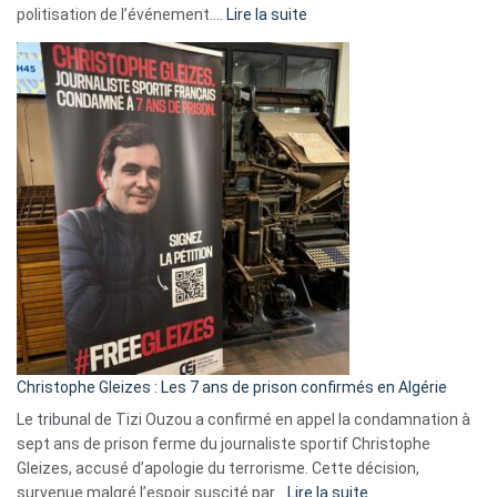
:
politisation de l’événement.…
Lire la suite
Boycott
Eurovision
2026
:
Pays-
Bas,
Espagne,
Irlande
et
Slovénie
rejettent
la
présence
d’Israël
Christophe Gleizes : Les 7 ans de prison confirmés en Algérie
Le tribunal de Tizi Ouzou a confirmé en appel la condamnation à
sept ans de prison ferme du journaliste sportif Christophe
Gleizes, accusé d’apologie du terrorisme. Cette décision,
:
survenue malgré l’espoir suscité par…
Lire la suite