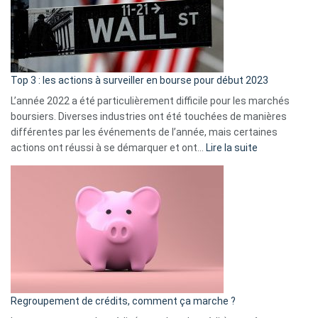
cou
et
gui
d’a
ass
Top 3 : les actions à surveiller en bourse pour début 2023
L’année 2022 a été particulièrement difficile pour les marchés
boursiers. Diverses industries ont été touchées de manières
différentes par les événements de l’année, mais certaines
:
actions ont réussi à se démarquer et ont…
Lire la suite
Top
3
:
les
actions
à
surveiller
en
bourse
Regroupement de crédits, comment ça marche ?
pour