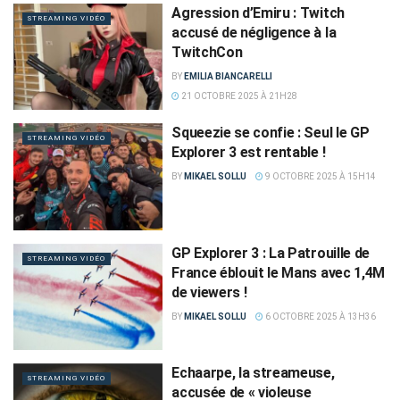
Agression d’Emiru : Twitch
STREAMING VIDÉO
accusé de négligence à la
TwitchCon
BY
EMILIA BIANCARELLI
21 OCTOBRE 2025 À 21H28
Squeezie se confie : Seul le GP
STREAMING VIDÉO
Explorer 3 est rentable !
BY
MIKAEL SOLLU
9 OCTOBRE 2025 À 15H14
GP Explorer 3 : La Patrouille de
STREAMING VIDÉO
France éblouit le Mans avec 1,4M
de viewers !
BY
MIKAEL SOLLU
6 OCTOBRE 2025 À 13H36
Echaarpe, la streameuse,
STREAMING VIDÉO
accusée de « violeuse