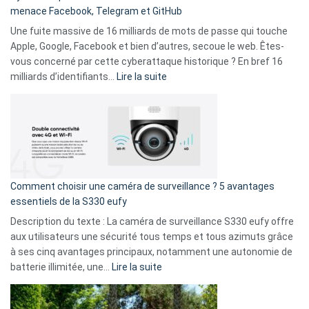
menace Facebook, Telegram et GitHub
vos
goûts
Une fuite massive de 16 milliards de mots de passe qui touche
musicaux
Apple, Google, Facebook et bien d’autres, secoue le web. Êtes-
avec
vous concerné par cette cyberattaque historique ? En bref 16
9
:
milliards d’identifiants…
Lire la suite
amis
Cyberattaque
!
record
:
La
fuite
de
16
Comment choisir une caméra de surveillance ? 5 avantages
milliards
essentiels de la S330 eufy
de
Description du texte : La caméra de surveillance S330 eufy offre
données
aux utilisateurs une sécurité tous temps et tous azimuts grâce
menace
à ses cinq avantages principaux, notamment une autonomie de
Facebook,
:
batterie illimitée, une…
Lire la suite
Telegram
Comment
et
choisir
GitHub