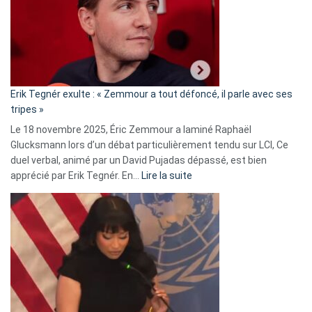
secrète
avec
le
RN
:
«
Erik Tegnér exulte : « Zemmour a tout défoncé, il parle avec ses
C’est
tripes »
une
Le 18 novembre 2025, Éric Zemmour a laminé Raphaël
fake
Glucksmann lors d’un débat particulièrement tendu sur LCI, Ce
news
duel verbal, animé par un David Pujadas dépassé, est bien
»
:
apprécié par Erik Tegnér. En…
Lire la suite
Erik
Tegnér
exulte
:
« Zemmour
a
tout
défoncé,