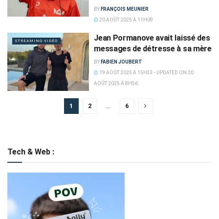
BY
FRANÇOIS MEUNIER
20 AOÛT 2025 À 11H09
Jean Pormanove avait laissé des
STREAMING VIDÉO
messages de détresse à sa mère
BY
FABIEN JOUBERT
19 AOÛT 2025 À 15H33 - UPDATED ON 20
AOÛT 2025 À 8H56
1
2
…
6
Tech & Web :