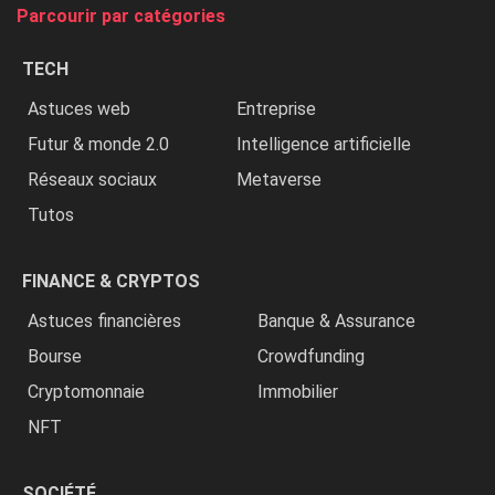
tue
Parcourir par catégories
les
chrétiens
TECH
»
Astuces web
Entreprise
Futur & monde 2.0
Intelligence artificielle
Réseaux sociaux
Metaverse
Tutos
FINANCE & CRYPTOS
Astuces financières
Banque & Assurance
Bourse
Crowdfunding
Cryptomonnaie
Immobilier
NFT
SOCIÉTÉ