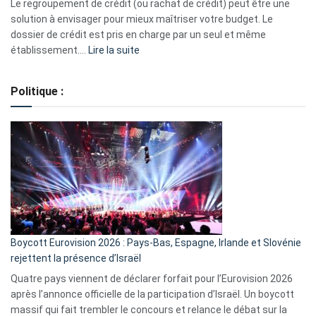
début
Le regroupement de crédit (ou rachat de crédit) peut être une
2023
solution à envisager pour mieux maîtriser votre budget. Le
dossier de crédit est pris en charge par un seul et même
:
établissement.…
Lire la suite
Regroupement
de
Politique :
crédits,
comment
ça
marche
?
Boycott Eurovision 2026 : Pays-Bas, Espagne, Irlande et Slovénie
rejettent la présence d’Israël
Quatre pays viennent de déclarer forfait pour l’Eurovision 2026
après l’annonce officielle de la participation d’Israël. Un boycott
massif qui fait trembler le concours et relance le débat sur la