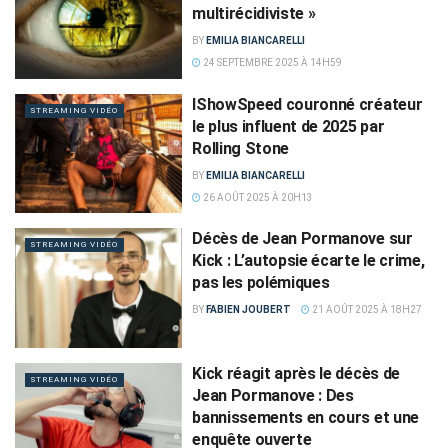
multirécidiviste »
BY
EMILIA BIANCARELLI
24 SEPTEMBRE 2025 À 14H59
IShowSpeed couronné créateur
STREAMING VIDÉO
le plus influent de 2025 par
Rolling Stone
BY
EMILIA BIANCARELLI
26 AOÛT 2025 À 20H13
Décès de Jean Pormanove sur
STREAMING VIDÉO
Kick : L’autopsie écarte le crime,
pas les polémiques
BY
FABIEN JOUBERT
21 AOÛT 2025 À 18H27
Kick réagit après le décès de
STREAMING VIDÉO
Jean Pormanove : Des
bannissements en cours et une
enquête ouverte