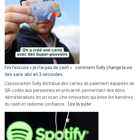
Fini l’excuse « je n’ai pas de cash » : comment Solly change la vie
des sans-abri en 3 secondes
L’association Solly distribue des cartes de paiement équipées de
QR codes aux personnes en précarité, permettant des dons
dématérialisés en un scan. Une innovation qui brise les barrières
:
du cash et redonne confiance…
Lire la suite
Fini
l’excuse
«
je
n’ai