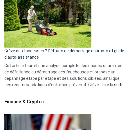
une
caméra
de
surveillance
?
5
avantages
essentiels
Grève des tondeuses ? Défauts de démarrage courants et guide
de
d’auto-assistance
la
S330
Cet article fournit une analyse complète des causes courantes
eufy
de défaillance du démarrage des faucheuses et propose un
dépannage étape par étape et des solutions ciblées, ainsi que
:
des recommandations d’entretien préventif. Grève…
Lire la suite
Grè
de
Finance & Crypto :
to
?
Déf
de
dé