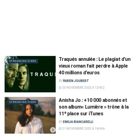
Traqués annulée : Le plagiat d’un
STREAMING VIDÉO
vieux roman fait perdre à Apple
40 millions d’euros
BY
FABIEN JOUBERT
25 NOVEMBRE 2025 À 12H32
Anisha Jo : +10 000 abonnés et
STREAMING VIDÉO
son album« Lumière » trône à la
11ᵉ place sur iTunes
BY
EMILIA BIANCARELLI
21 NOVEMBRE 2025 À 16H46