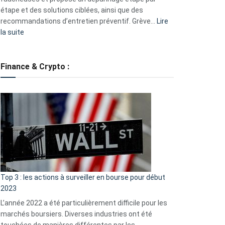
étape et des solutions ciblées, ainsi que des
recommandations d’entretien préventif. Grève…
Lire
:
la suite
Grève
des
tondeuses
Finance & Crypto :
?
Défauts
de
démarrage
courants
et
guide
d’auto-
assistance
Top 3 : les actions à surveiller en bourse pour début
2023
L’année 2022 a été particulièrement difficile pour les
marchés boursiers. Diverses industries ont été
touchées de manières différentes par les