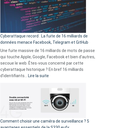
secondes
:
Le
Wrapped
Party
pour
Cyberattaque record : La fuite de 16 milliards de
comparer
données menace Facebook, Telegram et GitHub
vos
goûts
Une fuite massive de 16 milliards de mots de passe
musicaux
qui touche Apple, Google, Facebook et bien d’autres,
avec
secoue le web. Êtes-vous concerné par cette
9
cyberattaque historique ? En bref 16 milliards
amis
:
d’identifiants…
Lire la suite
!
Cyberattaque
record
:
La
fuite
de
16
Comment choisir une caméra de surveillance ? 5
milliards
avantages essentiels de la S330 eufy