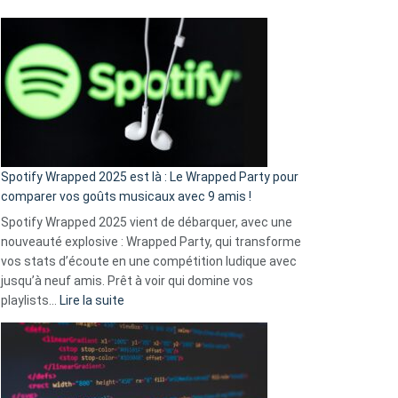
Fini
l’excuse
«
je
n’ai
pas
de
cash
»
Spotify Wrapped 2025 est là : Le Wrapped Party pour
:
comparer vos goûts musicaux avec 9 amis !
comment
Spotify Wrapped 2025 vient de débarquer, avec une
Solly
nouveauté explosive : Wrapped Party, qui transforme
change
vos stats d’écoute en une compétition ludique avec
la
jusqu’à neuf amis. Prêt à voir qui domine vos
vie
:
playlists…
Lire la suite
des
Spotify
sans-
Wrapped
abri
2025
en
est
3
là