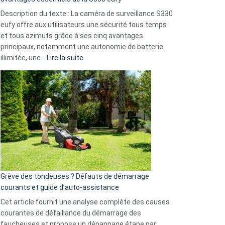
de
Description du texte : La caméra de surveillance S330
données
eufy offre aux utilisateurs une sécurité tous temps
menace
et tous azimuts grâce à ses cinq avantages
Facebook,
principaux, notamment une autonomie de batterie
Telegram
:
illimitée, une…
Lire la suite
et
Comment
GitHub
choisir
une
caméra
de
surveillance
?
5
avantages
essentiels
Grève des tondeuses ? Défauts de démarrage
de
courants et guide d’auto-assistance
la
S330
Cet article fournit une analyse complète des causes
eufy
courantes de défaillance du démarrage des
faucheuses et propose un dépannage étape par