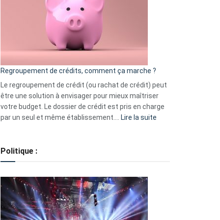
les
actions
à
surveiller
en
bourse
Regroupement de crédits, comment ça marche ?
pour
début
Le regroupement de crédit (ou rachat de crédit) peut
2023
être une solution à envisager pour mieux maîtriser
votre budget. Le dossier de crédit est pris en charge
:
par un seul et même établissement.…
Lire la suite
Regroupement
de
crédits,
Politique :
comment
ça
marche
?