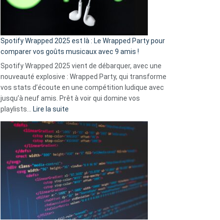
pas
de
cash
»
Spotify Wrapped 2025 est là : Le Wrapped Party pour
:
comparer vos goûts musicaux avec 9 amis !
comment
Spotify Wrapped 2025 vient de débarquer, avec une
Solly
nouveauté explosive : Wrapped Party, qui transforme
change
vos stats d’écoute en une compétition ludique avec
la
jusqu’à neuf amis. Prêt à voir qui domine vos
vie
:
playlists…
Lire la suite
des
Spotify
sans-
Wrapped
abri
2025
en
est
3
là
secondes
:
Le
Wrapped
Party
pour