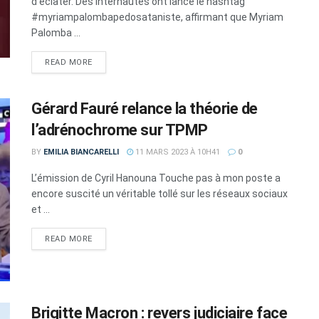
d'éclater. Des internautes ont lancé le hashtag
#myriampalombapedosataniste, affirmant que Myriam
Palomba ...
DETAILS
READ MORE
Gérard Fauré relance la théorie de
l’adrénochrome sur TPMP
BY
EMILIA BIANCARELLI
11 MARS 2023 À 10H41
0
L’émission de Cyril Hanouna Touche pas à mon poste a
encore suscité un véritable tollé sur les réseaux sociaux
et ...
DETAILS
READ MORE
Brigitte Macron : revers judiciaire face