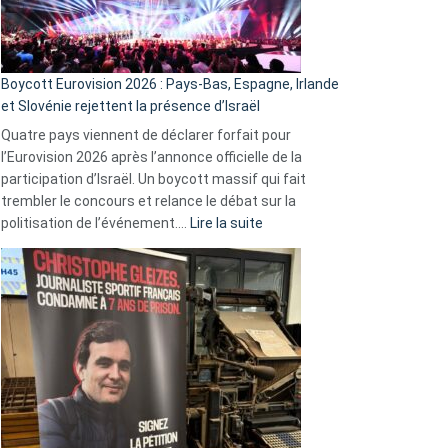
Boycott Eurovision 2026 : Pays-Bas, Espagne, Irlande
et Slovénie rejettent la présence d’Israël
Quatre pays viennent de déclarer forfait pour
l’Eurovision 2026 après l’annonce officielle de la
participation d’Israël. Un boycott massif qui fait
trembler le concours et relance le débat sur la
:
politisation de l’événement.…
Lire la suite
Boycott
Eurovision
2026
:
Pays-
Bas,
Espagne,
Irlande
et
Slovénie