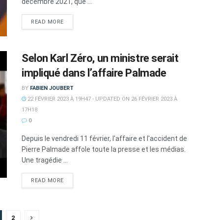
décembre 2021, que ...
DETAILS
READ MORE
Selon Karl Zéro, un ministre serait
impliqué dans l’affaire Palmade
BY
FABIEN JOUBERT
22 FÉVRIER 2023 À 19H47 - UPDATED ON 26 FÉVRIER 2023 À
17H18
0
Depuis le vendredi 11 février, l'affaire et l'accident de
Pierre Palmade affole toute la presse et les médias.
Une tragédie ...
DETAILS
READ MORE
2