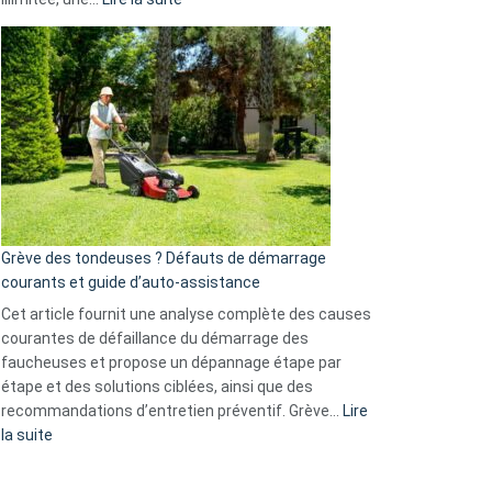
et
Comment
GitHub
choisir
une
caméra
de
surveillance
?
5
avantages
essentiels
Grève des tondeuses ? Défauts de démarrage
de
courants et guide d’auto-assistance
la
S330
Cet article fournit une analyse complète des causes
eufy
courantes de défaillance du démarrage des
faucheuses et propose un dépannage étape par
étape et des solutions ciblées, ainsi que des
recommandations d’entretien préventif. Grève…
Lire
:
la suite
Grève
des