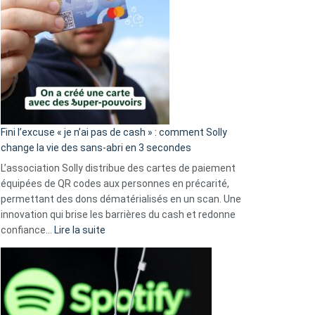
Fini l’excuse « je n’ai pas de cash » : comment Solly
change la vie des sans-abri en 3 secondes
L’association Solly distribue des cartes de paiement
équipées de QR codes aux personnes en précarité,
permettant des dons dématérialisés en un scan. Une
innovation qui brise les barrières du cash et redonne
:
confiance…
Lire la suite
Fini
l’excuse
«
je
n’ai