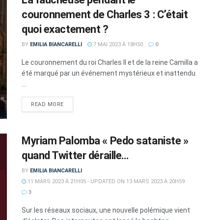
couronnement de Charles 3 : C’était
quoi exactement ?
BY
EMILIA BIANCARELLI
7 MAI 2023 À 18H50
0
Le couronnement du roi Charles II et de la reine Camilla a
été marqué par un événement mystérieux et inattendu
...
DETAILS
READ MORE
Myriam Palomba « Pedo sataniste »
quand Twitter déraille…
BY
EMILIA BIANCARELLI
11 MARS 2023 À 21H05 - UPDATED ON 13 MARS 2023 À 20H59
3
Sur les réseaux sociaux, une nouvelle polémique vient