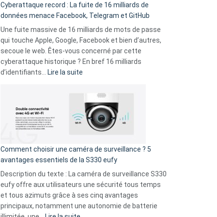
Cyberattaque record : La fuite de 16 milliards de
comparer
données menace Facebook, Telegram et GitHub
vos
goûts
Une fuite massive de 16 milliards de mots de passe
musicaux
qui touche Apple, Google, Facebook et bien d’autres,
avec
secoue le web. Êtes-vous concerné par cette
9
cyberattaque historique ? En bref 16 milliards
amis
:
d’identifiants…
Lire la suite
!
Cyberattaque
record
:
La
fuite
de
16
Comment choisir une caméra de surveillance ? 5
milliards
avantages essentiels de la S330 eufy
de
Description du texte : La caméra de surveillance S330
données
eufy offre aux utilisateurs une sécurité tous temps
menace
et tous azimuts grâce à ses cinq avantages
Facebook,
principaux, notamment une autonomie de batterie
Telegram
:
illimitée, une…
Lire la suite