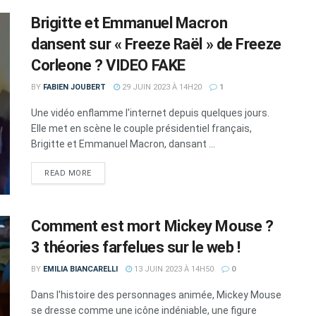
Brigitte et Emmanuel Macron
dansent sur « Freeze Raël » de Freeze
Corleone ? VIDEO FAKE
BY
FABIEN JOUBERT
29 JUIN 2023 À 14H20
1
Une vidéo enflamme l'internet depuis quelques jours.
Elle met en scène le couple présidentiel français,
Brigitte et Emmanuel Macron, dansant ...
DETAILS
READ MORE
Comment est mort Mickey Mouse ?
3 théories farfelues sur le web !
BY
EMILIA BIANCARELLI
13 JUIN 2023 À 14H50
0
Dans l'histoire des personnages animée, Mickey Mouse
se dresse comme une icône indéniable, une figure