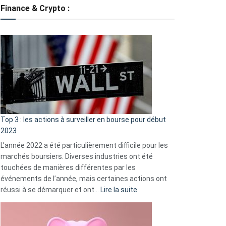
tondeuses
Finance & Crypto :
?
Défauts
de
démarrage
courants
et
guide
d’auto-
assistance
Top 3 : les actions à surveiller en bourse pour début
2023
L’année 2022 a été particulièrement difficile pour les
marchés boursiers. Diverses industries ont été
touchées de manières différentes par les
événements de l’année, mais certaines actions ont
:
réussi à se démarquer et ont…
Lire la suite
Top
3
: