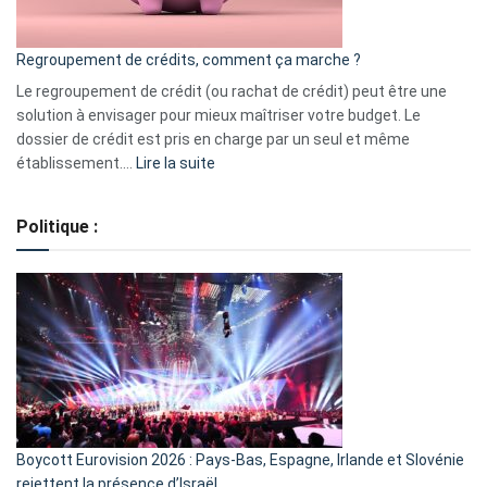
en
bourse
Regroupement de crédits, comment ça marche ?
pour
début
Le regroupement de crédit (ou rachat de crédit) peut être une
2023
solution à envisager pour mieux maîtriser votre budget. Le
dossier de crédit est pris en charge par un seul et même
:
établissement.…
Lire la suite
Regroupement
de
Politique :
crédits,
comment
ça
marche
?
Boycott Eurovision 2026 : Pays-Bas, Espagne, Irlande et Slovénie
rejettent la présence d’Israël