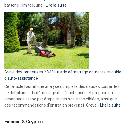
Facebook,
:
batterie illimitée, une…
Lire la suite
Telegram
Comment
et
choisir
GitHub
une
caméra
de
surveillance
?
5
avantages
essentiels
Grève des tondeuses ? Défauts de démarrage courants et guide
de
d’auto-assistance
la
S330
Cet article fournit une analyse complète des causes courantes
eufy
de défaillance du démarrage des faucheuses et propose un
dépannage étape par étape et des solutions ciblées, ainsi que
:
des recommandations d’entretien préventif. Grève…
Lire la suite
Grè
de
Finance & Crypto :
to