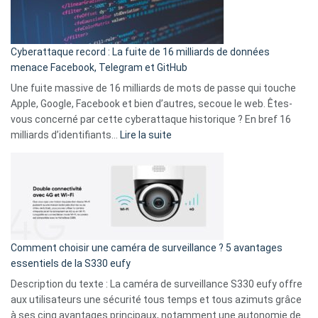
Wrapped
Party
pour
Cyberattaque record : La fuite de 16 milliards de données
comparer
menace Facebook, Telegram et GitHub
vos
goûts
Une fuite massive de 16 milliards de mots de passe qui touche
musicaux
Apple, Google, Facebook et bien d’autres, secoue le web. Êtes-
avec
vous concerné par cette cyberattaque historique ? En bref 16
9
:
milliards d’identifiants…
Lire la suite
amis
Cyberattaque
!
record
:
La
fuite
de
16
Comment choisir une caméra de surveillance ? 5 avantages
milliards
essentiels de la S330 eufy
de
Description du texte : La caméra de surveillance S330 eufy offre
données
aux utilisateurs une sécurité tous temps et tous azimuts grâce
menace
à ses cinq avantages principaux, notamment une autonomie de