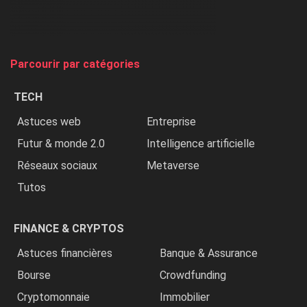
chasse
et
on
tue
Parcourir par catégories
les
chrétiens
TECH
»
Astuces web
Entreprise
Futur & monde 2.0
Intelligence artificielle
Réseaux sociaux
Metaverse
Tutos
FINANCE & CRYPTOS
Astuces financières
Banque & Assurance
Bourse
Crowdfunding
Cryptomonnaie
Immobilier