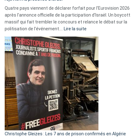
Quatre pays viennent de déclarer forfait pour l’Eurovision 2026
après l’annonce officielle de la participation d’Israël. Un boycott
massif qui fait trembler le concours et relance le débat sur la
:
politisation de l’événement.…
Lire la suite
Boycott
Eurovision
2026
:
Pays-
Bas,
Espagne,
Irlande
et
Slovénie
rejettent
la
présence
d’Israël
Christophe Gleizes : Les 7 ans de prison confirmés en Algérie