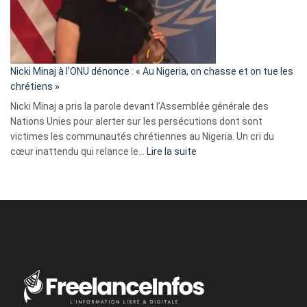
a
tout
défoncé,
il
parle
Nicki Minaj à l’ONU dénonce : « Au Nigeria, on chasse et on tue les
avec
chrétiens »
ses
Nicki Minaj a pris la parole devant l’Assemblée générale des
tripes »
Nations Unies pour alerter sur les persécutions dont sont
victimes les communautés chrétiennes au Nigeria. Un cri du
:
cœur inattendu qui relance le…
Lire la suite
Nicki
Minaj
à
l’ONU
dénonce
:
«
Au
Nigeria,
on