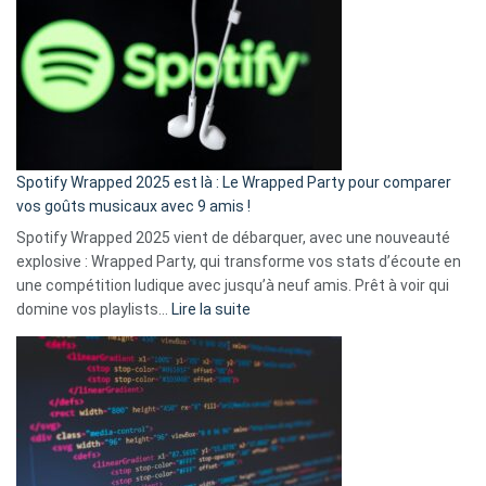
l’excuse
«
je
n’ai
pas
de
cash
»
Spotify Wrapped 2025 est là : Le Wrapped Party pour comparer
:
vos goûts musicaux avec 9 amis !
comment
Spotify Wrapped 2025 vient de débarquer, avec une nouveauté
Solly
explosive : Wrapped Party, qui transforme vos stats d’écoute en
change
une compétition ludique avec jusqu’à neuf amis. Prêt à voir qui
la
:
domine vos playlists…
Lire la suite
vie
Spotify
des
Wrapped
sans-
2025
abri
est
en
là
3
:
secondes
Le