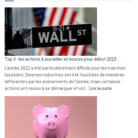
?
Déf
de
dé
cou
et
gui
d’a
ass
Top 3 : les actions à surveiller en bourse pour début 2023
L’année 2022 a été particulièrement difficile pour les marchés
boursiers. Diverses industries ont été touchées de manières
différentes par les événements de l’année, mais certaines
:
actions ont réussi à se démarquer et ont…
Lire la suite
Top
3
:
les
actions
à
surveiller