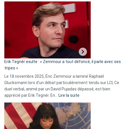
Martine
Vassal
accusée
d’alliance
secrète
avec
le
RN
:
«
Erik Tegnér exulte : « Zemmour a tout défoncé, il parle avec ses
C’est
tripes »
une
Le 18 novembre 2025, Éric Zemmour a laminé Raphaël
fake
Glucksmann lors d’un débat particulièrement tendu sur LCI, Ce
news
duel verbal, animé par un David Pujadas dépassé, est bien
»
:
apprécié par Erik Tegnér. En…
Lire la suite
Erik
Tegnér
exulte
:
« Zemmour