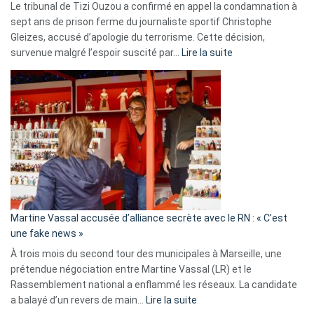
Le tribunal de Tizi Ouzou a confirmé en appel la condamnation à
sept ans de prison ferme du journaliste sportif Christophe
Gleizes, accusé d’apologie du terrorisme. Cette décision,
:
survenue malgré l’espoir suscité par…
Lire la suite
Christophe
Gleizes
:
Les
7
ans
de
prison
confirmés
en
Martine Vassal accusée d’alliance secrète avec le RN : « C’est
Algérie
une fake news »
À trois mois du second tour des municipales à Marseille, une
prétendue négociation entre Martine Vassal (LR) et le
Rassemblement national a enflammé les réseaux. La candidate
:
a balayé d’un revers de main…
Lire la suite