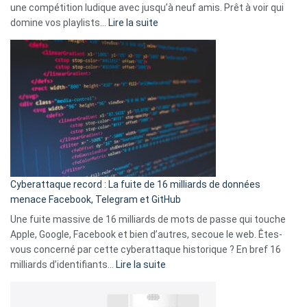
une compétition ludique avec jusqu’à neuf amis. Prêt à voir qui
la
:
domine vos playlists…
Lire la suite
vie
Spotify
des
Wrapped
sans-
2025
abri
est
en
là
3
:
secondes
Le
Wrapped
Party
pour
Cyberattaque record : La fuite de 16 milliards de données
comparer
menace Facebook, Telegram et GitHub
vos
goûts
Une fuite massive de 16 milliards de mots de passe qui touche
musicaux
Apple, Google, Facebook et bien d’autres, secoue le web. Êtes-
avec
vous concerné par cette cyberattaque historique ? En bref 16
9
:
milliards d’identifiants…
Lire la suite
amis
Cyberattaque
!
record