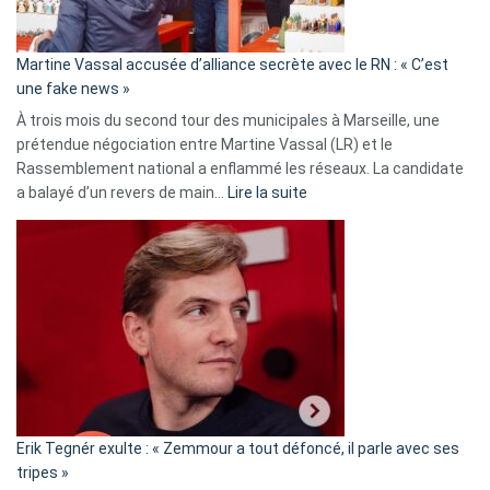
confirmés
en
Martine Vassal accusée d’alliance secrète avec le RN : « C’est
Algérie
une fake news »
À trois mois du second tour des municipales à Marseille, une
prétendue négociation entre Martine Vassal (LR) et le
Rassemblement national a enflammé les réseaux. La candidate
:
a balayé d’un revers de main…
Lire la suite
Martine
Vassal
accusée
d’alliance
secrète
avec
le
RN
:
«
Erik Tegnér exulte : « Zemmour a tout défoncé, il parle avec ses
C’est
tripes »
une