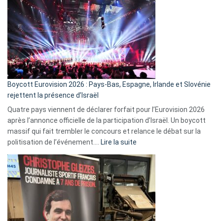
ça
marche
?
Boycott Eurovision 2026 : Pays-Bas, Espagne, Irlande et Slovénie
rejettent la présence d’Israël
Quatre pays viennent de déclarer forfait pour l’Eurovision 2026
après l’annonce officielle de la participation d’Israël. Un boycott
massif qui fait trembler le concours et relance le débat sur la
:
politisation de l’événement.…
Lire la suite
Boycott
Eurovision
2026
:
Pays-
Bas,
Espagne,