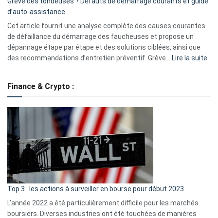
Grève des tondeuses ? Défauts de démarrage courants et guide
de
d’auto-assistance
la
S330
Cet article fournit une analyse complète des causes courantes
eufy
de défaillance du démarrage des faucheuses et propose un
dépannage étape par étape et des solutions ciblées, ainsi que
:
des recommandations d’entretien préventif. Grève…
Lire la suite
Grè
de
Finance & Crypto :
to
?
Déf
de
dé
cou
et
gui
d’a
ass
Top 3 : les actions à surveiller en bourse pour début 2023
L’année 2022 a été particulièrement difficile pour les marchés
boursiers. Diverses industries ont été touchées de manières