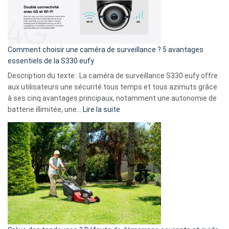
:
La
fuite
de
16
Comment choisir une caméra de surveillance ? 5 avantages
milliards
essentiels de la S330 eufy
de
Description du texte : La caméra de surveillance S330 eufy offre
données
aux utilisateurs une sécurité tous temps et tous azimuts grâce
menace
à ses cinq avantages principaux, notamment une autonomie de
Facebook,
:
batterie illimitée, une…
Lire la suite
Telegram
Comment
et
choisir
GitHub
une
caméra
de
surveillance
?
5
avantages
essentiels