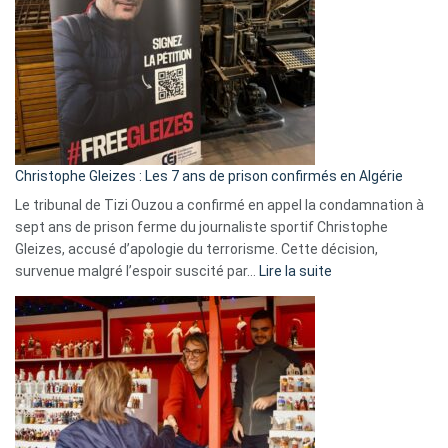
Irlande
et
Slovénie
rejettent
la
présence
d’Israël
Christophe Gleizes : Les 7 ans de prison confirmés en Algérie
Le tribunal de Tizi Ouzou a confirmé en appel la condamnation à
sept ans de prison ferme du journaliste sportif Christophe
Gleizes, accusé d’apologie du terrorisme. Cette décision,
:
survenue malgré l’espoir suscité par…
Lire la suite
Christophe
Gleizes
:
Les
7
ans
de
prison