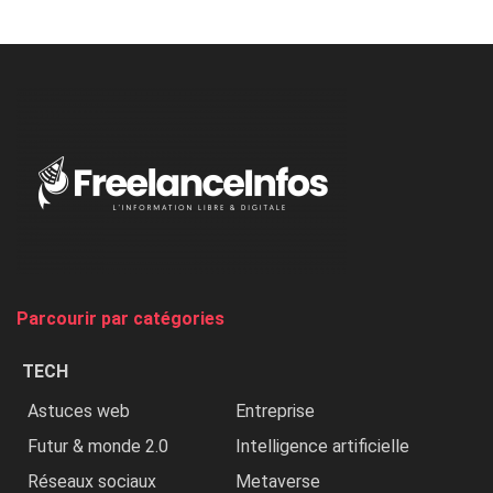
Minaj
à
l’ONU
dénonce
:
«
Au
Nigeria,
on
chasse
et
on
tue
Parcourir par catégories
les
chrétiens
TECH
»
Astuces web
Entreprise
Futur & monde 2.0
Intelligence artificielle
Réseaux sociaux
Metaverse