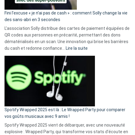
Fini l’excuse « je n’ai pas de cash » : comment Solly change la vie
des sans-abri en 3 secondes
L’association Solly distribue des cartes de paiement équipées de
QR codes aux personnes en précarité, permettant des dons
dématérialisés en un scan. Une innovation qui brise les barrières
:
du cash et redonne confiance…
Lire la suite
Fini
l’excuse
«
je
n’ai
pas
de
cash
»
Spotify Wrapped 2025 est là : Le Wrapped Party pour comparer
:
vos goûts musicaux avec 9 amis !
comment
Spotify Wrapped 2025 vient de débarquer, avec une nouveauté
Solly
explosive : Wrapped Party, qui transforme vos stats d’écoute en
change