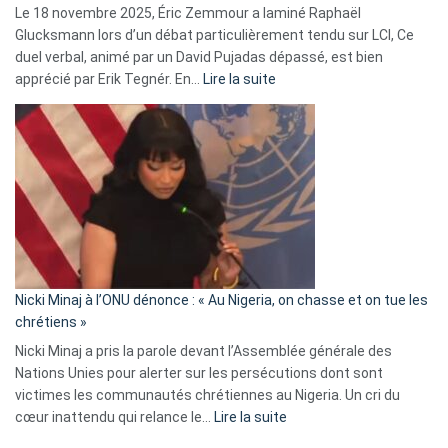
Le 18 novembre 2025, Éric Zemmour a laminé Raphaël
fake
Glucksmann lors d’un débat particulièrement tendu sur LCI, Ce
news
duel verbal, animé par un David Pujadas dépassé, est bien
»
:
apprécié par Erik Tegnér. En…
Lire la suite
Erik
Tegnér
exulte
:
« Zemmour
a
tout
défoncé,
il
parle
Nicki Minaj à l’ONU dénonce : « Au Nigeria, on chasse et on tue les
avec
chrétiens »
ses
Nicki Minaj a pris la parole devant l’Assemblée générale des
tripes »
Nations Unies pour alerter sur les persécutions dont sont
victimes les communautés chrétiennes au Nigeria. Un cri du
:
cœur inattendu qui relance le…
Lire la suite
Nicki