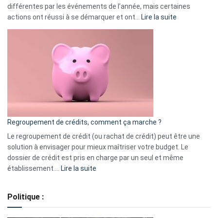
différentes par les événements de l’année, mais certaines
:
actions ont réussi à se démarquer et ont…
Lire la suite
Top
3
:
les
actions
à
surveiller
en
bourse
Regroupement de crédits, comment ça marche ?
pour
début
Le regroupement de crédit (ou rachat de crédit) peut être une
2023
solution à envisager pour mieux maîtriser votre budget. Le
dossier de crédit est pris en charge par un seul et même
:
établissement.…
Lire la suite
Regroupement
de
Politique :
crédits,
comment