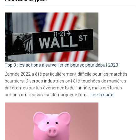
to
?
Déf
de
dé
cou
et
gui
d’a
ass
Top 3 : les actions à surveiller en bourse pour début 2023
L’année 2022 a été particulièrement difficile pour les marchés
boursiers. Diverses industries ont été touchées de manières
différentes par les événements de l’année, mais certaines
:
actions ont réussi à se démarquer et ont…
Lire la suite
Top
3
:
les
actions
à