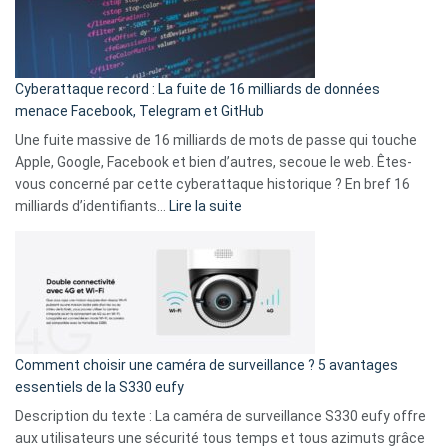
Le
Wrapped
Party
pour
Cyberattaque record : La fuite de 16 milliards de données
comparer
menace Facebook, Telegram et GitHub
vos
goûts
Une fuite massive de 16 milliards de mots de passe qui touche
musicaux
Apple, Google, Facebook et bien d’autres, secoue le web. Êtes-
avec
vous concerné par cette cyberattaque historique ? En bref 16
9
:
milliards d’identifiants…
Lire la suite
amis
Cyberattaque
!
record
:
La
fuite
de
16
Comment choisir une caméra de surveillance ? 5 avantages
milliards
essentiels de la S330 eufy
de
Description du texte : La caméra de surveillance S330 eufy offre
données
aux utilisateurs une sécurité tous temps et tous azimuts grâce
menace