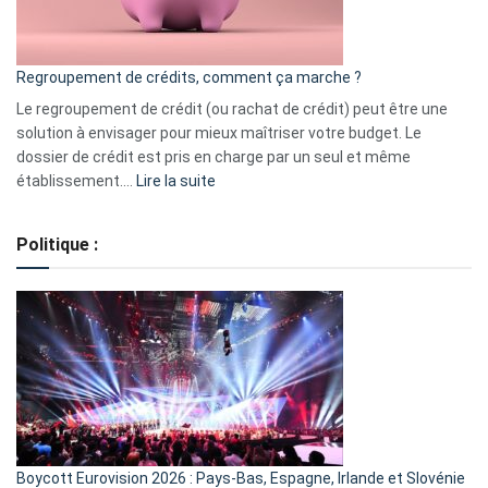
surveiller
en
bourse
Regroupement de crédits, comment ça marche ?
pour
début
Le regroupement de crédit (ou rachat de crédit) peut être une
2023
solution à envisager pour mieux maîtriser votre budget. Le
dossier de crédit est pris en charge par un seul et même
:
établissement.…
Lire la suite
Regroupement
de
Politique :
crédits,
comment
ça
marche
?
Boycott Eurovision 2026 : Pays-Bas, Espagne, Irlande et Slovénie