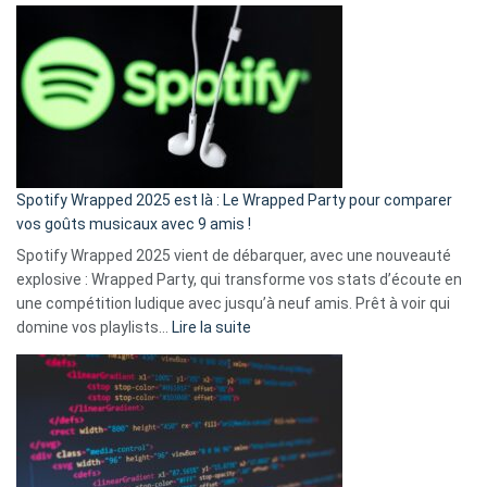
Fini
l’excuse
«
je
n’ai
pas
de
cash
»
Spotify Wrapped 2025 est là : Le Wrapped Party pour comparer
:
vos goûts musicaux avec 9 amis !
comment
Spotify Wrapped 2025 vient de débarquer, avec une nouveauté
Solly
explosive : Wrapped Party, qui transforme vos stats d’écoute en
change
une compétition ludique avec jusqu’à neuf amis. Prêt à voir qui
la
:
domine vos playlists…
Lire la suite
vie
Spotify
des
Wrapped
sans-
2025
abri
est
en
là
3
:
secondes