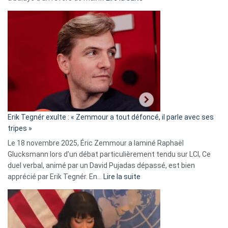
Martine
Vassal
accusée
d’alliance
secrète
avec
le
RN
:
«
Erik Tegnér exulte : « Zemmour a tout défoncé, il parle avec ses
C’est
tripes »
une
Le 18 novembre 2025, Éric Zemmour a laminé Raphaël
fake
Glucksmann lors d’un débat particulièrement tendu sur LCI, Ce
news
duel verbal, animé par un David Pujadas dépassé, est bien
»
:
apprécié par Erik Tegnér. En…
Lire la suite
Erik
Tegnér
exulte
: