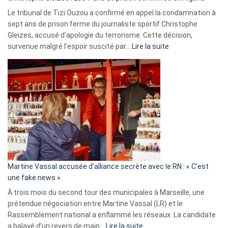
Le tribunal de Tizi Ouzou a confirmé en appel la condamnation à
sept ans de prison ferme du journaliste sportif Christophe
Gleizes, accusé d’apologie du terrorisme. Cette décision,
:
survenue malgré l’espoir suscité par…
Lire la suite
Christophe
Gleizes
:
Les
7
ans
de
prison
confirmés
en
Martine Vassal accusée d’alliance secrète avec le RN : « C’est
Algérie
une fake news »
À trois mois du second tour des municipales à Marseille, une
prétendue négociation entre Martine Vassal (LR) et le
Rassemblement national a enflammé les réseaux. La candidate
:
a balayé d’un revers de main…
Lire la suite