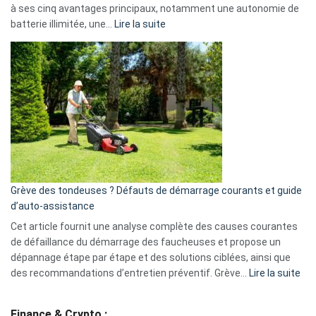
à ses cinq avantages principaux, notamment une autonomie de
Facebook,
:
batterie illimitée, une…
Lire la suite
Telegram
Comment
et
choisir
GitHub
une
caméra
de
surveillance
?
5
avantages
essentiels
Grève des tondeuses ? Défauts de démarrage courants et guide
de
d’auto-assistance
la
S330
Cet article fournit une analyse complète des causes courantes
eufy
de défaillance du démarrage des faucheuses et propose un
dépannage étape par étape et des solutions ciblées, ainsi que
:
des recommandations d’entretien préventif. Grève…
Lire la suite
Grè
de
Finance & Crypto :