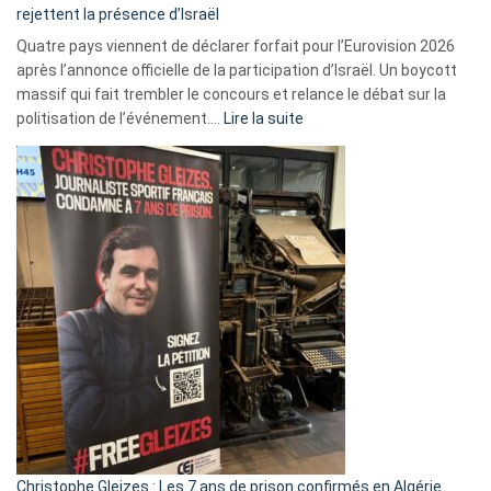
rejettent la présence d’Israël
Quatre pays viennent de déclarer forfait pour l’Eurovision 2026
après l’annonce officielle de la participation d’Israël. Un boycott
massif qui fait trembler le concours et relance le débat sur la
:
politisation de l’événement.…
Lire la suite
Boycott
Eurovision
2026
:
Pays-
Bas,
Espagne,
Irlande
et
Slovénie
rejettent
la
présence
d’Israël
Christophe Gleizes : Les 7 ans de prison confirmés en Algérie