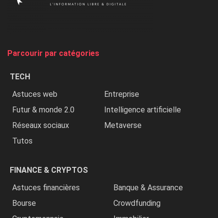
on
chasse
et
on
tue
Parcourir par catégories
les
chrétiens
TECH
»
Astuces web
Entreprise
Futur & monde 2.0
Intelligence artificielle
Réseaux sociaux
Metaverse
Tutos
FINANCE & CRYPTOS
Astuces financières
Banque & Assurance
Bourse
Crowdfunding