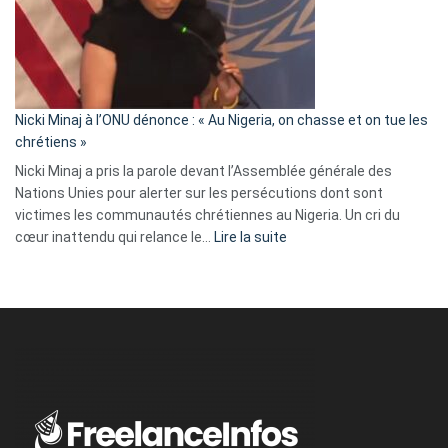
« Zemmour
a
tout
défoncé,
il
parle
Nicki Minaj à l’ONU dénonce : « Au Nigeria, on chasse et on tue les
avec
chrétiens »
ses
Nicki Minaj a pris la parole devant l’Assemblée générale des
tripes »
Nations Unies pour alerter sur les persécutions dont sont
victimes les communautés chrétiennes au Nigeria. Un cri du
:
cœur inattendu qui relance le…
Lire la suite
Nicki
Minaj
à
l’ONU
dénonce
:
«
Au
Nigeria,