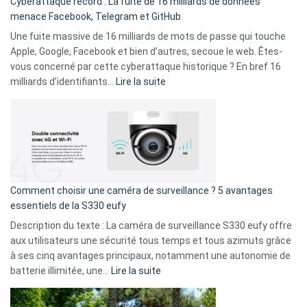
Cyberattaque record : La fuite de 16 milliards de données
comparer
menace Facebook, Telegram et GitHub
vos
goûts
Une fuite massive de 16 milliards de mots de passe qui touche
musicaux
Apple, Google, Facebook et bien d’autres, secoue le web. Êtes-
avec
vous concerné par cette cyberattaque historique ? En bref 16
9
:
milliards d’identifiants…
Lire la suite
amis
Cyberattaque
!
record
:
La
fuite
de
16
Comment choisir une caméra de surveillance ? 5 avantages
milliards
essentiels de la S330 eufy
de
Description du texte : La caméra de surveillance S330 eufy offre
données
aux utilisateurs une sécurité tous temps et tous azimuts grâce
menace
à ses cinq avantages principaux, notamment une autonomie de
Facebook,
:
batterie illimitée, une…
Lire la suite
Telegram
Comment
et
choisir
GitHub