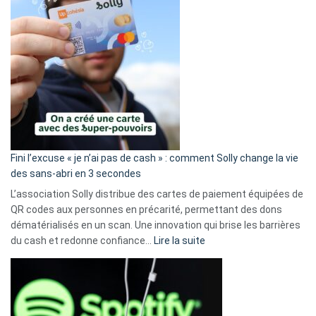
Fini l’excuse « je n’ai pas de cash » : comment Solly change la vie
des sans-abri en 3 secondes
L’association Solly distribue des cartes de paiement équipées de
QR codes aux personnes en précarité, permettant des dons
dématérialisés en un scan. Une innovation qui brise les barrières
:
du cash et redonne confiance…
Lire la suite
Fini
l’excuse
«
je