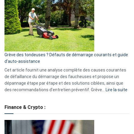
une
caméra
de
surveillance
?
5
avantages
essentiels
Grève des tondeuses ? Défauts de démarrage courants et guide
de
d’auto-assistance
la
S330
Cet article fournit une analyse complète des causes courantes
eufy
de défaillance du démarrage des faucheuses et propose un
dépannage étape par étape et des solutions ciblées, ainsi que
:
des recommandations d’entretien préventif. Grève…
Lire la suite
Grè
de
Finance & Crypto :
to
?
Déf
de