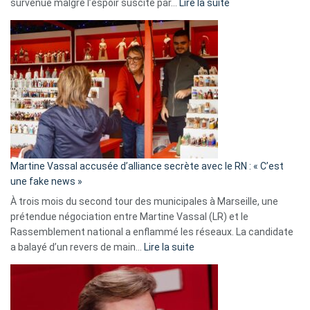
:
survenue malgré l’espoir suscité par…
Lire la suite
Christophe
Gleizes
:
Les
7
ans
de
prison
confirmés
en
Martine Vassal accusée d’alliance secrète avec le RN : « C’est
Algérie
une fake news »
À trois mois du second tour des municipales à Marseille, une
prétendue négociation entre Martine Vassal (LR) et le
Rassemblement national a enflammé les réseaux. La candidate
:
a balayé d’un revers de main…
Lire la suite
Martine
Vassal
accusée
d’alliance