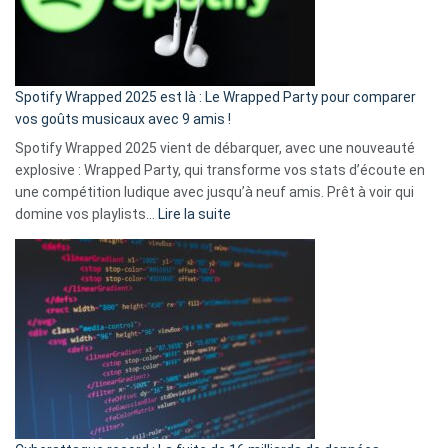
n’ai
pas
de
cash
»
Spotify Wrapped 2025 est là : Le Wrapped Party pour comparer
:
vos goûts musicaux avec 9 amis !
comment
Spotify Wrapped 2025 vient de débarquer, avec une nouveauté
Solly
explosive : Wrapped Party, qui transforme vos stats d’écoute en
change
une compétition ludique avec jusqu’à neuf amis. Prêt à voir qui
la
:
domine vos playlists…
Lire la suite
vie
Spotify
des
Wrapped
sans-
2025
abri
est
en
là
3
:
secondes
Le
Wrapped
Party
pour