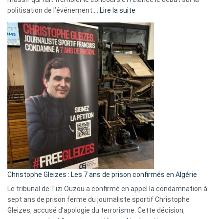
:
politisation de l’événement.…
Lire la suite
Boycott
Eurovision
2026
:
Pays-
Bas,
Espagne,
Irlande
et
Slovénie
rejettent
la
présence
d’Israël
Christophe Gleizes : Les 7 ans de prison confirmés en Algérie
Le tribunal de Tizi Ouzou a confirmé en appel la condamnation à
sept ans de prison ferme du journaliste sportif Christophe
Gleizes, accusé d’apologie du terrorisme. Cette décision,