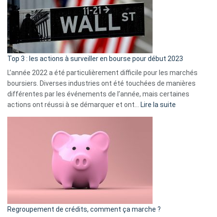
dé
cou
et
gui
d’a
ass
Top 3 : les actions à surveiller en bourse pour début 2023
L’année 2022 a été particulièrement difficile pour les marchés
boursiers. Diverses industries ont été touchées de manières
différentes par les événements de l’année, mais certaines
:
actions ont réussi à se démarquer et ont…
Lire la suite
Top
3
:
les
actions
à
surveiller
en
bourse
Regroupement de crédits, comment ça marche ?
pour