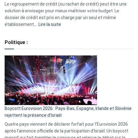
début
Le regroupement de crédit (ou rachat de crédit) peut être une
2023
solution à envisager pour mieux maîtriser votre budget. Le
dossier de crédit est pris en charge par un seul et même
:
établissement.…
Lire la suite
Regroupement
de
Politique :
crédits,
comment
ça
marche
?
Boycott Eurovision 2026 : Pays-Bas, Espagne, Irlande et Slovénie
rejettent la présence d’Israël
Quatre pays viennent de déclarer forfait pour l’Eurovision 2026
après l’annonce officielle de la participation d’Israël. Un boycott
massif qui fait trembler le concours et relance le débat sur la