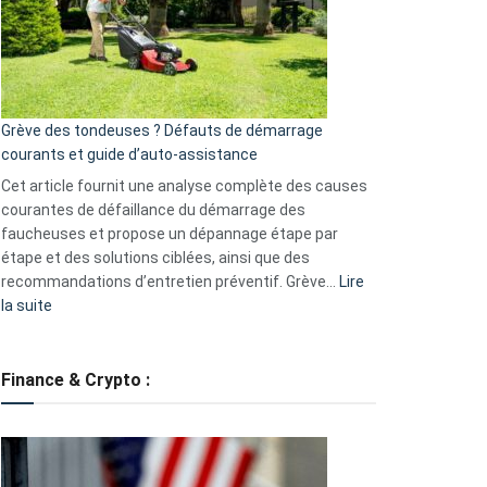
surveillance
?
5
avantages
essentiels
Grève des tondeuses ? Défauts de démarrage
de
courants et guide d’auto-assistance
la
S330
Cet article fournit une analyse complète des causes
eufy
courantes de défaillance du démarrage des
faucheuses et propose un dépannage étape par
étape et des solutions ciblées, ainsi que des
recommandations d’entretien préventif. Grève…
Lire
:
la suite
Grève
des
tondeuses
Finance & Crypto :
?
Défauts
de
démarrage