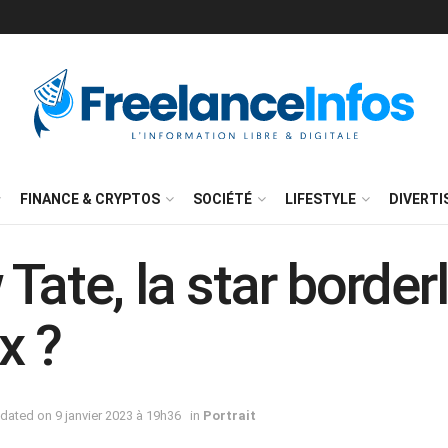
FINANCE & CRYPTOS
SOCIÉTÉ
LIFESTYLE
DIVERT
Tate, la star border
x ?
dated on 9 janvier 2023 à 19h36
in
Portrait