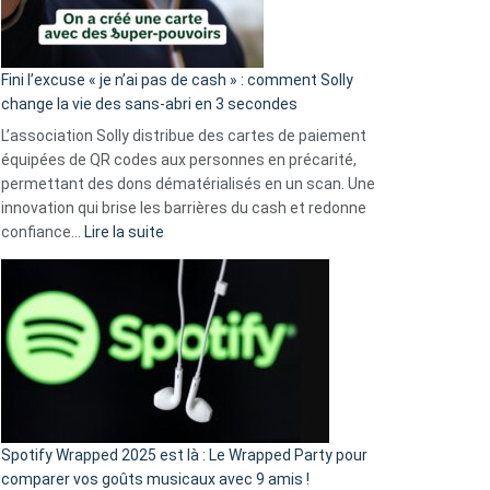
Fini l’excuse « je n’ai pas de cash » : comment Solly
change la vie des sans-abri en 3 secondes
L’association Solly distribue des cartes de paiement
équipées de QR codes aux personnes en précarité,
permettant des dons dématérialisés en un scan. Une
innovation qui brise les barrières du cash et redonne
:
confiance…
Lire la suite
Fini
l’excuse
«
je
n’ai
pas
de
cash
»
Spotify Wrapped 2025 est là : Le Wrapped Party pour
:
comparer vos goûts musicaux avec 9 amis !