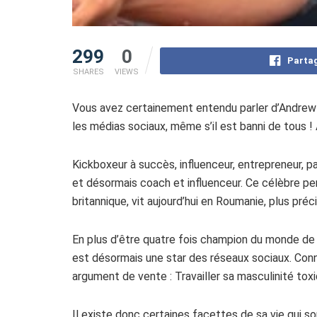
299
0
Partag
SHARES
VIEWS
Vous avez certainement entendu parler d’Andrew T
les médias sociaux, même s’il est banni de tous !
Kickboxeur à succès, influenceur, entrepreneur, p
et désormais coach et influenceur. Ce célèbre per
britannique, vit aujourd’hui en Roumanie, plus pré
En plus d’être quatre fois champion du monde de Ki
est désormais une star des réseaux sociaux. Connu
argument de vente : Travailler sa masculinité toxi
Il existe donc certaines facettes de sa vie qui s