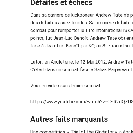
Défaites et échecs
Dans sa carrière de kickboxeur, Andrew Tate n’a p
des défaites assez lourdes. Sa première défaite of
combat pour remporter le titre international ISKA
points, fut Jean-Luc Benoît. Andrew Tate obtient
face à Jean-Luc Benoît par KO, au 8
round sur 
ème
Luton, en Angleterre, le 12 Mai 2012, Andrew Tat
C’était dans un combat face à Sahak Parparyan. 
Voici en vidéo son dernier combat :
https://www.youtube.com/watch?v=CSR2dQZUS
Autres faits marquants
Une compétition, « Trial of the Gladiator », a ég