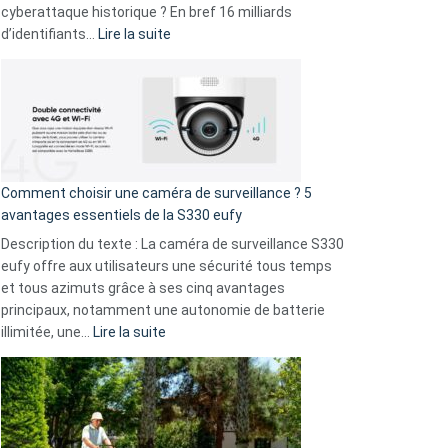
9
cyberattaque historique ? En bref 16 milliards
amis
:
d’identifiants…
Lire la suite
!
Cyberattaque
record
:
La
fuite
de
16
Comment choisir une caméra de surveillance ? 5
milliards
avantages essentiels de la S330 eufy
de
Description du texte : La caméra de surveillance S330
données
eufy offre aux utilisateurs une sécurité tous temps
menace
et tous azimuts grâce à ses cinq avantages
Facebook,
principaux, notamment une autonomie de batterie
Telegram
:
illimitée, une…
Lire la suite
et
Comment
GitHub
choisir
une
caméra
de