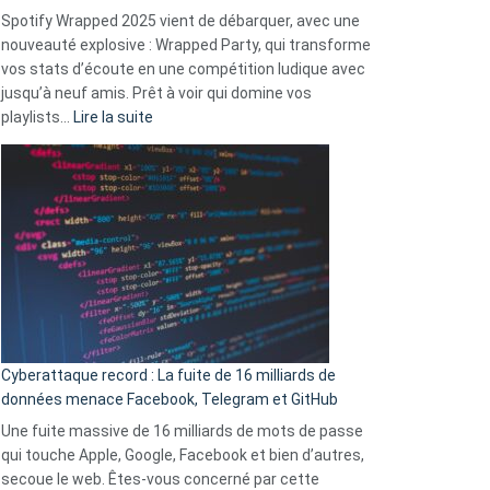
comment
Spotify Wrapped 2025 vient de débarquer, avec une
Solly
nouveauté explosive : Wrapped Party, qui transforme
change
vos stats d’écoute en une compétition ludique avec
la
jusqu’à neuf amis. Prêt à voir qui domine vos
vie
:
playlists…
Lire la suite
des
Spotify
sans-
Wrapped
abri
2025
en
est
3
là
secondes
:
Le
Wrapped
Party
pour
Cyberattaque record : La fuite de 16 milliards de
comparer
données menace Facebook, Telegram et GitHub
vos
goûts
Une fuite massive de 16 milliards de mots de passe
musicaux
qui touche Apple, Google, Facebook et bien d’autres,
avec
secoue le web. Êtes-vous concerné par cette