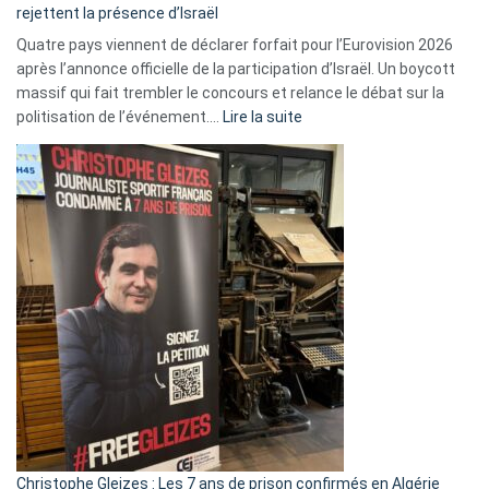
rejettent la présence d’Israël
Quatre pays viennent de déclarer forfait pour l’Eurovision 2026
après l’annonce officielle de la participation d’Israël. Un boycott
massif qui fait trembler le concours et relance le débat sur la
:
politisation de l’événement.…
Lire la suite
Boycott
Eurovision
2026
:
Pays-
Bas,
Espagne,
Irlande
et
Slovénie
rejettent
la
présence
d’Israël
Christophe Gleizes : Les 7 ans de prison confirmés en Algérie