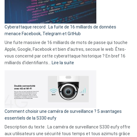
Le
Wrapped
Party
pour
Cyberattaque record : La fuite de 16 milliards de données
comparer
menace Facebook, Telegram et GitHub
vos
goûts
Une fuite massive de 16 milliards de mots de passe qui touche
musicaux
Apple, Google, Facebook et bien d’autres, secoue le web. Êtes-
avec
vous concerné par cette cyberattaque historique ? En bref 16
9
:
milliards d’identifiants…
Lire la suite
amis
Cyberattaque
!
record
:
La
fuite
de
16
Comment choisir une caméra de surveillance ? 5 avantages
milliards
essentiels de la S330 eufy
de
Description du texte : La caméra de surveillance S330 eufy offre
données
aux utilisateurs une sécurité tous temps et tous azimuts grâce
menace