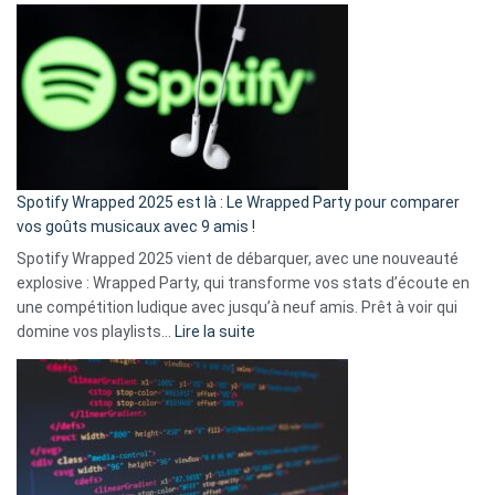
l’excuse
«
je
n’ai
pas
de
cash
»
Spotify Wrapped 2025 est là : Le Wrapped Party pour comparer
:
vos goûts musicaux avec 9 amis !
comment
Spotify Wrapped 2025 vient de débarquer, avec une nouveauté
Solly
explosive : Wrapped Party, qui transforme vos stats d’écoute en
change
une compétition ludique avec jusqu’à neuf amis. Prêt à voir qui
la
:
domine vos playlists…
Lire la suite
vie
Spotify
des
Wrapped
sans-
2025
abri
est
en
là
3
:
secondes