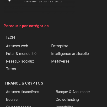
on
chasse
et
on
tue
Parcourir par catégories
les
chrétiens
TECH
»
Astuces web
Entreprise
Futur & monde 2.0
Intelligence artificielle
Réseaux sociaux
Metaverse
Tutos
FINANCE & CRYPTOS
Astuces financières
Banque & Assurance
Bourse
Crowdfunding