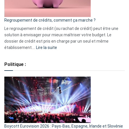
surveiller
en
bourse
Regroupement de crédits, comment ça marche ?
pour
début
Le regroupement de crédit (ou rachat de crédit) peut être une
2023
solution à envisager pour mieux maîtriser votre budget. Le
dossier de crédit est pris en charge par un seul et même
:
établissement.…
Lire la suite
Regroupement
de
Politique :
crédits,
comment
ça
marche
?
Boycott Eurovision 2026 : Pays-Bas, Espagne, Irlande et Slovénie