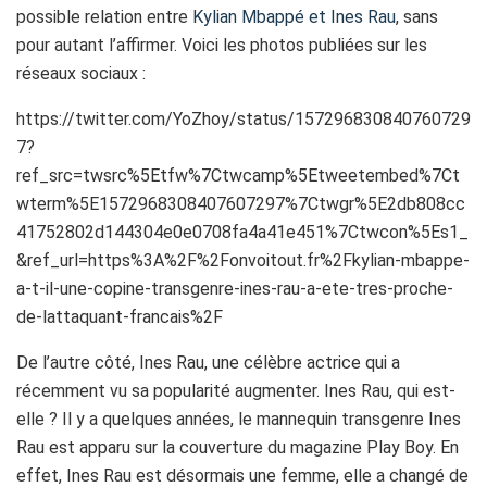
possible relation entre
Kylian Mbappé et Ines Rau
, sans
pour autant l’affirmer. Voici les photos publiées sur les
réseaux sociaux :
https://twitter.com/YoZhoy/status/157296830840760729
7?
ref_src=twsrc%5Etfw%7Ctwcamp%5Etweetembed%7Ct
wterm%5E1572968308407607297%7Ctwgr%5E2db808cc
41752802d144304e0e0708fa4a41e451%7Ctwcon%5Es1_
&ref_url=https%3A%2F%2Fonvoitout.fr%2Fkylian-mbappe-
a-t-il-une-copine-transgenre-ines-rau-a-ete-tres-proche-
de-lattaquant-francais%2F
De l’autre côté, Ines Rau, une célèbre actrice qui a
récemment vu sa popularité augmenter. Ines Rau, qui est-
elle ? Il y a quelques années, le mannequin transgenre Ines
Rau est apparu sur la couverture du magazine Play Boy. En
effet, Ines Rau est désormais une femme, elle a changé de