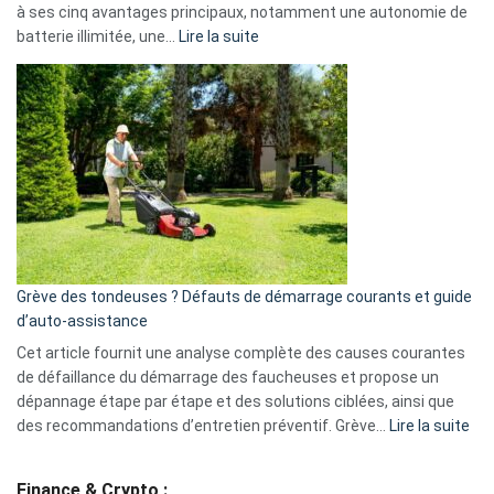
à ses cinq avantages principaux, notamment une autonomie de
Facebook,
:
batterie illimitée, une…
Lire la suite
Telegram
Comment
et
choisir
GitHub
une
caméra
de
surveillance
?
5
avantages
essentiels
Grève des tondeuses ? Défauts de démarrage courants et guide
de
d’auto-assistance
la
S330
Cet article fournit une analyse complète des causes courantes
eufy
de défaillance du démarrage des faucheuses et propose un
dépannage étape par étape et des solutions ciblées, ainsi que
:
des recommandations d’entretien préventif. Grève…
Lire la suite
Grè
de
Finance & Crypto :