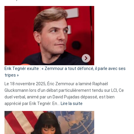
Martine
Vassal
accusée
d’alliance
secrète
avec
le
RN
:
«
Erik Tegnér exulte : « Zemmour a tout défoncé, il parle avec ses
C’est
tripes »
une
Le 18 novembre 2025, Éric Zemmour a laminé Raphaël
fake
Glucksmann lors d’un débat particulièrement tendu sur LCI, Ce
news
duel verbal, animé par un David Pujadas dépassé, est bien
»
:
apprécié par Erik Tegnér. En…
Lire la suite
Erik
Tegnér
exulte
: