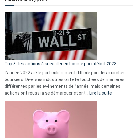
to
?
Déf
de
dé
cou
et
gui
d’a
ass
Top 3 : les actions à surveiller en bourse pour début 2023
L’année 2022 a été particulièrement difficile pour les marchés
boursiers. Diverses industries ont été touchées de manières
différentes par les événements de l’année, mais certaines
:
actions ont réussi à se démarquer et ont…
Lire la suite
Top
3
:
les
actions
à