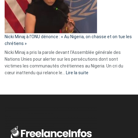
« Zemmour
a
tout
défoncé,
il
parle
Nicki Minaj à l’ONU dénonce : « Au Nigeria, on chasse et on tue les
avec
chrétiens »
ses
Nicki Minaj a pris la parole devant l’Assemblée générale des
tripes »
Nations Unies pour alerter sur les persécutions dont sont
victimes les communautés chrétiennes au Nigeria. Un cri du
:
cœur inattendu qui relance le…
Lire la suite
Nicki
Minaj
à
l’ONU
dénonce
:
«
Au
Nigeria,