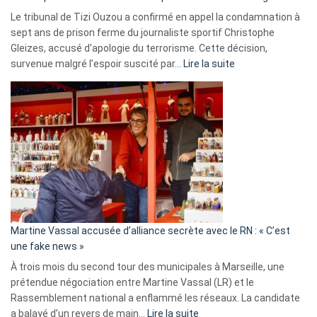
Le tribunal de Tizi Ouzou a confirmé en appel la condamnation à
sept ans de prison ferme du journaliste sportif Christophe
Gleizes, accusé d’apologie du terrorisme. Cette décision,
:
survenue malgré l’espoir suscité par…
Lire la suite
Christophe
Gleizes
:
Les
7
ans
de
prison
confirmés
en
Martine Vassal accusée d’alliance secrète avec le RN : « C’est
Algérie
une fake news »
À trois mois du second tour des municipales à Marseille, une
prétendue négociation entre Martine Vassal (LR) et le
Rassemblement national a enflammé les réseaux. La candidate
:
a balayé d’un revers de main…
Lire la suite