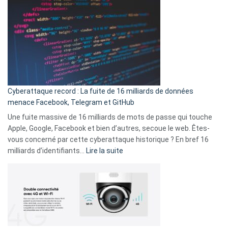
2025
abri
est
en
là
3
:
secondes
Le
Wrapped
Party
pour
Cyberattaque record : La fuite de 16 milliards de données
comparer
menace Facebook, Telegram et GitHub
vos
goûts
Une fuite massive de 16 milliards de mots de passe qui touche
musicaux
Apple, Google, Facebook et bien d’autres, secoue le web. Êtes-
avec
vous concerné par cette cyberattaque historique ? En bref 16
9
:
milliards d’identifiants…
Lire la suite
amis
Cyberattaque
!
record
:
La
fuite
de