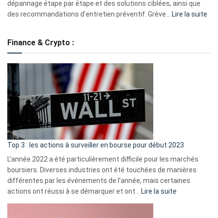
dépannage étape par étape et des solutions ciblées, ainsi que
:
des recommandations d’entretien préventif. Grève…
Lire la suite
Grè
de
Finance & Crypto :
to
?
Déf
de
dé
cou
et
gui
d’a
ass
Top 3 : les actions à surveiller en bourse pour début 2023
L’année 2022 a été particulièrement difficile pour les marchés
boursiers. Diverses industries ont été touchées de manières
différentes par les événements de l’année, mais certaines
:
actions ont réussi à se démarquer et ont…
Lire la suite
Top
3