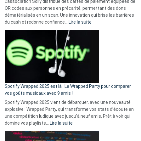
L’association Solly distribue des cartes de paiement équipées de
QR codes aux personnes en précarité, permettant des dons
dématérialisés en un scan. Une innovation qui brise les barrières
:
du cash et redonne confiance…
Lire la suite
Fini
l’excuse
«
je
n’ai
pas
de
cash
»
Spotify Wrapped 2025 est là : Le Wrapped Party pour comparer
:
vos goûts musicaux avec 9 amis !
comment
Spotify Wrapped 2025 vient de débarquer, avec une nouveauté
Solly
explosive : Wrapped Party, qui transforme vos stats d’écoute en
change
une compétition ludique avec jusqu’à neuf amis. Prêt à voir qui
la
:
domine vos playlists…
Lire la suite
vie
Spotify
des
Wrapped
sans-