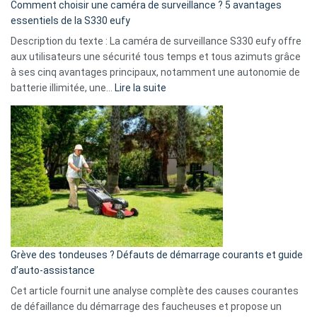
16
Comment choisir une caméra de surveillance ? 5 avantages
milliards
essentiels de la S330 eufy
de
Description du texte : La caméra de surveillance S330 eufy offre
données
aux utilisateurs une sécurité tous temps et tous azimuts grâce
menace
à ses cinq avantages principaux, notamment une autonomie de
Facebook,
:
batterie illimitée, une…
Lire la suite
Telegram
Comment
et
choisir
GitHub
une
caméra
de
surveillance
?
5
avantages
essentiels
Grève des tondeuses ? Défauts de démarrage courants et guide
de
d’auto-assistance
la
S330
Cet article fournit une analyse complète des causes courantes
eufy
de défaillance du démarrage des faucheuses et propose un