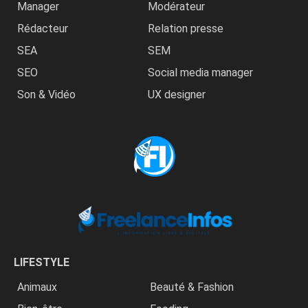
Manager
Modérateur
Rédacteur
Relation presse
SEA
SEM
SEO
Social media manager
Son & Vidéo
UX designer
LIFESTYLE
Animaux
Beauté & Fashion