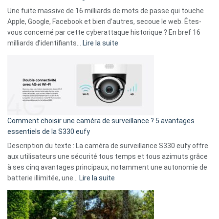
goûts
Une fuite massive de 16 milliards de mots de passe qui touche
musicaux
Apple, Google, Facebook et bien d’autres, secoue le web. Êtes-
avec
vous concerné par cette cyberattaque historique ? En bref 16
9
:
milliards d’identifiants…
Lire la suite
amis
Cyberattaque
!
record
:
La
fuite
de
16
Comment choisir une caméra de surveillance ? 5 avantages
milliards
essentiels de la S330 eufy
de
Description du texte : La caméra de surveillance S330 eufy offre
données
aux utilisateurs une sécurité tous temps et tous azimuts grâce
menace
à ses cinq avantages principaux, notamment une autonomie de
Facebook,
:
batterie illimitée, une…
Lire la suite
Telegram
Comment
et
choisir
GitHub
une