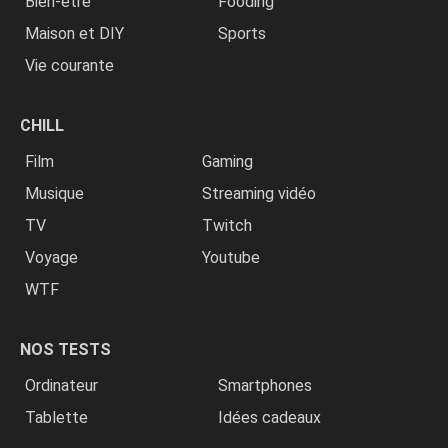
Bien-être
Fooding
Maison et DIY
Sports
Vie courante
CHILL
Film
Gaming
Musique
Streaming vidéo
TV
Twitch
Voyage
Youtube
WTF
NOS TESTS
Ordinateur
Smartphones
Tablette
Idées cadeaux