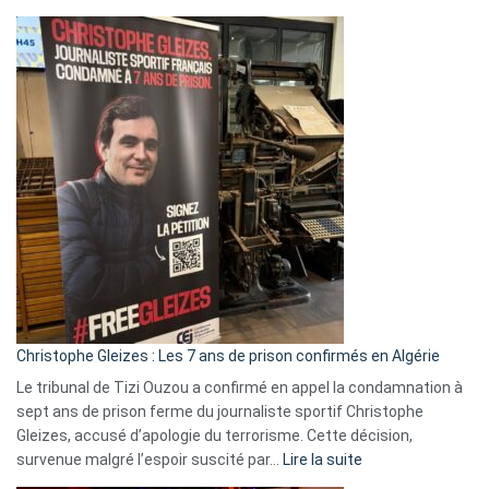
Boycott
Eurovision
2026
:
Pays-
Bas,
Espagne,
Irlande
et
Slovénie
rejettent
la
présence
d’Israël
Christophe Gleizes : Les 7 ans de prison confirmés en Algérie
Le tribunal de Tizi Ouzou a confirmé en appel la condamnation à
sept ans de prison ferme du journaliste sportif Christophe
Gleizes, accusé d’apologie du terrorisme. Cette décision,
:
survenue malgré l’espoir suscité par…
Lire la suite
Christophe