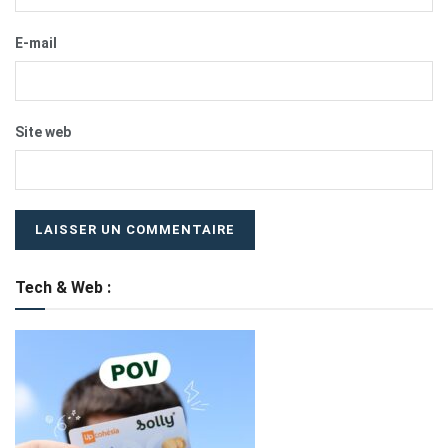
E-mail
Site web
Tech & Web :