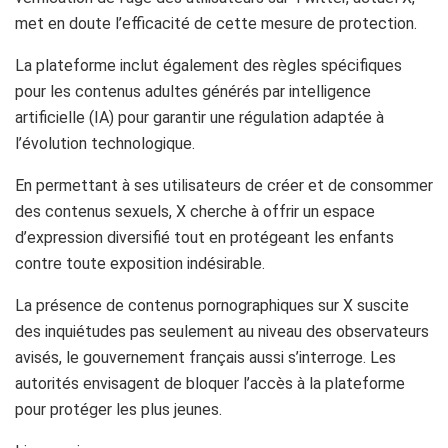
met en doute l’efficacité de cette mesure de protection.
La plateforme inclut également des règles spécifiques
pour les contenus adultes générés par intelligence
artificielle (IA) pour garantir une régulation adaptée à
l’évolution technologique.
En permettant à ses utilisateurs de créer et de consommer
des contenus sexuels, X cherche à offrir un espace
d’expression diversifié tout en protégeant les enfants
contre toute exposition indésirable.
La présence de contenus pornographiques sur X suscite
des inquiétudes pas seulement au niveau des observateurs
avisés, le gouvernement français aussi s’interroge. Les
autorités envisagent de bloquer l’accès à la plateforme
pour protéger les plus jeunes.