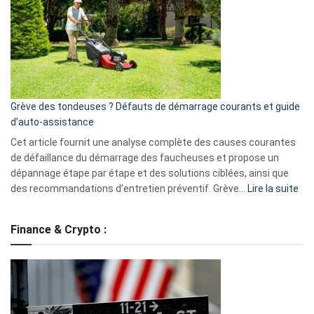
caméra
de
surveillance
?
5
avantages
essentiels
Grève des tondeuses ? Défauts de démarrage courants et guide
de
d’auto-assistance
la
S330
Cet article fournit une analyse complète des causes courantes
eufy
de défaillance du démarrage des faucheuses et propose un
dépannage étape par étape et des solutions ciblées, ainsi que
:
des recommandations d’entretien préventif. Grève…
Lire la suite
Grè
de
Finance & Crypto :
to
?
Déf
de
dé
cou