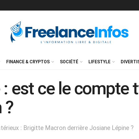
FINANCE & CRYPTOS
SOCIÉTÉ
LIFESTYLE
DIVERT
: est ce le compte t
 ?
érieux : Brigitte Macron derrière Josiane Lépine ?