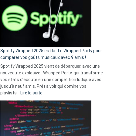
l’excuse
«
je
n’ai
pas
de
cash
»
Spotify Wrapped 2025 est là : Le Wrapped Party pour
:
comparer vos goûts musicaux avec 9 amis !
comment
Spotify Wrapped 2025 vient de débarquer, avec une
Solly
nouveauté explosive : Wrapped Party, qui transforme
change
vos stats d’écoute en une compétition ludique avec
la
jusqu’à neuf amis. Prêt à voir qui domine vos
vie
:
playlists…
Lire la suite
des
Spotify
sans-
Wrapped
abri
2025
en
est
3
là
secondes
: