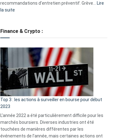
recommandations d’entretien préventif. Grève…
Lire
:
la suite
Grève
des
tondeuses
Finance & Crypto :
?
Défauts
de
démarrage
courants
et
guide
d’auto-
assistance
Top 3 : les actions à surveiller en bourse pour début
2023
L’année 2022 a été particulièrement difficile pour les
marchés boursiers. Diverses industries ont été
touchées de manières différentes par les
événements de l’année, mais certaines actions ont