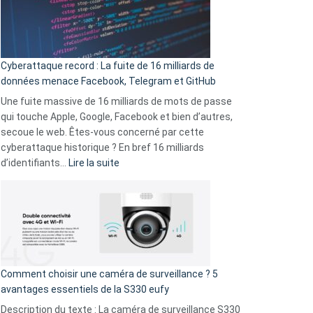
Le
Wrapped
Party
pour
Cyberattaque record : La fuite de 16 milliards de
comparer
données menace Facebook, Telegram et GitHub
vos
goûts
Une fuite massive de 16 milliards de mots de passe
musicaux
qui touche Apple, Google, Facebook et bien d’autres,
avec
secoue le web. Êtes-vous concerné par cette
9
cyberattaque historique ? En bref 16 milliards
amis
:
d’identifiants…
Lire la suite
!
Cyberattaque
record
:
La
fuite
de
16
Comment choisir une caméra de surveillance ? 5
milliards
avantages essentiels de la S330 eufy
de
Description du texte : La caméra de surveillance S330