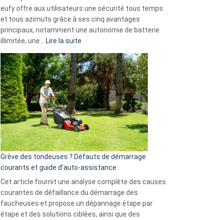
données
eufy offre aux utilisateurs une sécurité tous temps
menace
et tous azimuts grâce à ses cinq avantages
Facebook,
principaux, notamment une autonomie de batterie
Telegram
:
illimitée, une…
Lire la suite
et
Comment
GitHub
choisir
une
caméra
de
surveillance
?
5
avantages
essentiels
Grève des tondeuses ? Défauts de démarrage
de
courants et guide d’auto-assistance
la
S330
Cet article fournit une analyse complète des causes
eufy
courantes de défaillance du démarrage des
faucheuses et propose un dépannage étape par
étape et des solutions ciblées, ainsi que des