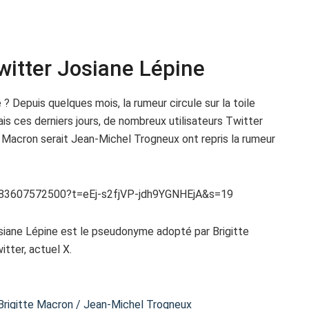
itter Josiane Lépine
? Depuis quelques mois, la rumeur circule sur la toile
ais ces derniers jours, de nombreux utilisateurs Twitter
te Macron serait Jean-Michel Trogneux ont repris la rumeur
2283607572500?t=eEj-s2fjVP-jdh9YGNHEjA&s=19
siane Lépine est le pseudonyme adopté par Brigitte
tter, actuel X.
e Brigitte Macron / Jean-Michel Trogneux