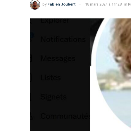
by
Fabien Joubert
18 mars 2024 à 11h28
in
R