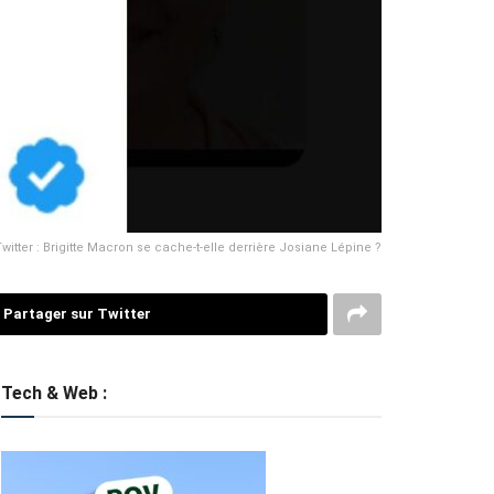
itter : Brigitte Macron se cache-t-elle derrière Josiane Lépine ?
Partager sur Twitter
Tech & Web :