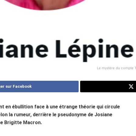
Le mystère du compte Tw
er sur Facebook
t en ébullition face à une étrange théorie qui circule
elon la rumeur, derrière le pseudonyme de Josiane
me Brigitte Macron.