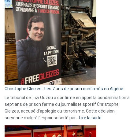
2026
:
Pays-
Bas,
Espagne,
Irlande
et
Slovénie
rejettent
la
présence
d’Israël
Christophe Gleizes : Les 7 ans de prison confirmés en Algérie
Le tribunal de Tizi Ouzou a confirmé en appel la condamnation à
sept ans de prison ferme du journaliste sportif Christophe
Gleizes, accusé d’apologie du terrorisme. Cette décision,
:
survenue malgré l’espoir suscité par…
Lire la suite
Christophe
Gleizes