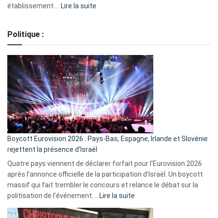
:
établissement.…
Lire la suite
Regroupement
de
Politique :
crédits,
comment
ça
marche
?
Boycott Eurovision 2026 : Pays-Bas, Espagne, Irlande et Slovénie
rejettent la présence d’Israël
Quatre pays viennent de déclarer forfait pour l’Eurovision 2026
après l’annonce officielle de la participation d’Israël. Un boycott
massif qui fait trembler le concours et relance le débat sur la
:
politisation de l’événement.…
Lire la suite
Boycott
Eurovision