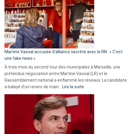
:
Les
7
ans
de
prison
confirmés
en
Martine Vassal accusée d’alliance secrète avec le RN : « C’est
Algérie
une fake news »
À trois mois du second tour des municipales à Marseille, une
prétendue négociation entre Martine Vassal (LR) et le
Rassemblement national a enflammé les réseaux. La candidate
:
a balayé d’un revers de main…
Lire la suite
Martine
Vassal
accusée
d’alliance
secrète
avec
le