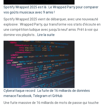
cash
»
Spotify Wrapped 2025 est là : Le Wrapped Party pour comparer
:
vos goûts musicaux avec 9 amis !
comment
Spotify Wrapped 2025 vient de débarquer, avec une nouveauté
Solly
explosive : Wrapped Party, qui transforme vos stats d’écoute en
change
une compétition ludique avec jusqu’à neuf amis. Prêt à voir qui
la
:
domine vos playlists…
Lire la suite
vie
Spotify
des
Wrapped
sans-
2025
abri
est
en
là
3
:
secondes
Le
Wrapped
Party
pour
Cyberattaque record : La fuite de 16 milliards de données
comparer
menace Facebook, Telegram et GitHub
vos
goûts
Une fuite massive de 16 milliards de mots de passe qui touche