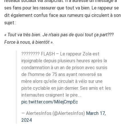
réseaux sociaux via Snapchat. Il a adressé un message à
ses fans pour les rassurer que tout va bien. Le rappeur se
dit également confus face aux rumeurs qui circulent à son
sujet :
« Tout va très bien. Je n’sais pas de quoi tout ça part???
Force à nous, à bientôt ».
???????? FLASH – Le rappeur Zola est
injoignable depuis plusieurs heures après la
condamnation à un an de prison avec sursis
de l’homme de 75 ans ayant renversé sa
mère alors qu’elle circulait à vélo sur une
piste cyclable en juin dernier. Ses amis et les
internautes craignent le pire.…
pic.twitter.com/MiIejCmpEc
— AlertesInfos (@AlertesInfos)
March 17,
2024