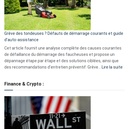
surveillance
?
5
avantages
essentiels
Grève des tondeuses ? Défauts de démarrage courants et guide
de
d’auto-assistance
la
S330
Cet article fournit une analyse complète des causes courantes
eufy
de défaillance du démarrage des faucheuses et propose un
dépannage étape par étape et des solutions ciblées, ainsi que
:
des recommandations d’entretien préventif. Grève…
Lire la suite
Grè
de
Finance & Crypto :
to
?
Déf
de
dé
cou
et