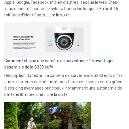
musicaux
Apple, Google, Facebook et bien d’autres, secoue le web. Êtes-
avec
vous concerné par cette cyberattaque historique ? En bref 16
9
:
milliards d’identifiants…
Lire la suite
amis
Cyberattaque
!
record
:
La
fuite
de
16
Comment choisir une caméra de surveillance ? 5 avantages
milliards
essentiels de la S330 eufy
de
Description du texte : La caméra de surveillance S330 eufy offre
données
aux utilisateurs une sécurité tous temps et tous azimuts grâce
menace
à ses cinq avantages principaux, notamment une autonomie de
Facebook,
:
batterie illimitée, une…
Lire la suite
Telegram
Comment
et
choisir
GitHub
une
caméra
de