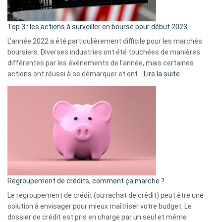
gui
d’a
ass
Top 3 : les actions à surveiller en bourse pour début 2023
L’année 2022 a été particulièrement difficile pour les marchés
boursiers. Diverses industries ont été touchées de manières
différentes par les événements de l’année, mais certaines
:
actions ont réussi à se démarquer et ont…
Lire la suite
Top
3
:
les
actions
à
surveiller
en
bourse
Regroupement de crédits, comment ça marche ?
pour
début
Le regroupement de crédit (ou rachat de crédit) peut être une
2023
solution à envisager pour mieux maîtriser votre budget. Le
dossier de crédit est pris en charge par un seul et même