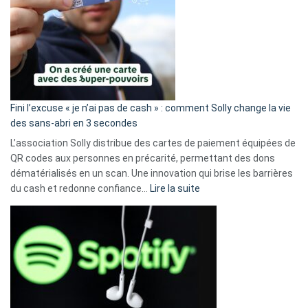
Fini l’excuse « je n’ai pas de cash » : comment Solly change la vie
des sans-abri en 3 secondes
L’association Solly distribue des cartes de paiement équipées de
QR codes aux personnes en précarité, permettant des dons
dématérialisés en un scan. Une innovation qui brise les barrières
:
du cash et redonne confiance…
Lire la suite
Fini
l’excuse
«
je
n’ai
pas
de