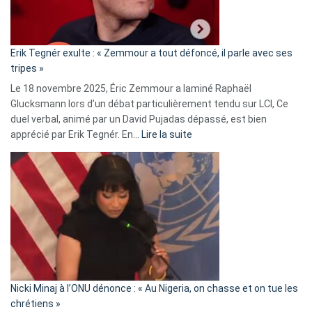
RN
:
«
Erik Tegnér exulte : « Zemmour a tout défoncé, il parle avec ses
C’est
tripes »
une
Le 18 novembre 2025, Éric Zemmour a laminé Raphaël
fake
Glucksmann lors d’un débat particulièrement tendu sur LCI, Ce
news
duel verbal, animé par un David Pujadas dépassé, est bien
»
:
apprécié par Erik Tegnér. En…
Lire la suite
Erik
Tegnér
exulte
:
« Zemmour
a
tout
défoncé,
il
parle
Nicki Minaj à l’ONU dénonce : « Au Nigeria, on chasse et on tue les
avec
chrétiens »