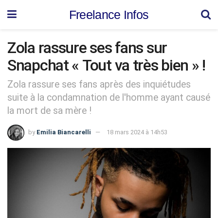
Freelance Infos
Zola rassure ses fans sur
Snapchat « Tout va très bien » !
Zola rassure ses fans après des inquiétudes
suite à la condamnation de l'homme ayant causé
la mort de sa mère !
by
Emilia Biancarelli
18 mars 2024 à 14h53