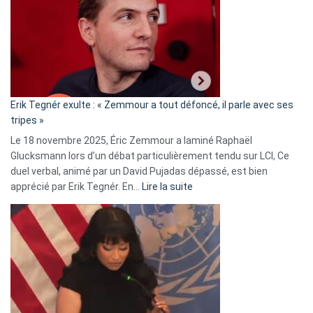
d’alliance
secrète
avec
le
RN
:
«
Erik Tegnér exulte : « Zemmour a tout défoncé, il parle avec ses
C’est
tripes »
une
Le 18 novembre 2025, Éric Zemmour a laminé Raphaël
fake
Glucksmann lors d’un débat particulièrement tendu sur LCI, Ce
news
duel verbal, animé par un David Pujadas dépassé, est bien
»
:
apprécié par Erik Tegnér. En…
Lire la suite
Erik
Tegnér
exulte
:
« Zemmour
a
tout
défoncé,