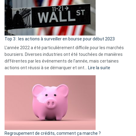
dé
cou
et
gui
d’a
ass
Top 3 : les actions à surveiller en bourse pour début 2023
L’année 2022 a été particulièrement difficile pour les marchés
boursiers. Diverses industries ont été touchées de manières
différentes par les événements de l’année, mais certaines
:
actions ont réussi à se démarquer et ont…
Lire la suite
Top
3
:
les
actions
à
surveiller
en
bourse
Regroupement de crédits, comment ça marche ?
pour