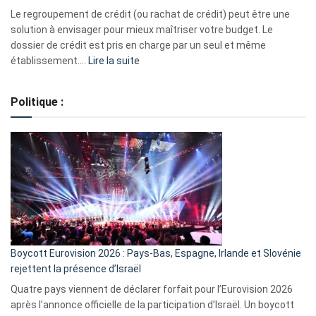
début
Le regroupement de crédit (ou rachat de crédit) peut être une
2023
solution à envisager pour mieux maîtriser votre budget. Le
dossier de crédit est pris en charge par un seul et même
:
établissement.…
Lire la suite
Regroupement
de
Politique :
crédits,
comment
ça
marche
?
Boycott Eurovision 2026 : Pays-Bas, Espagne, Irlande et Slovénie
rejettent la présence d’Israël
Quatre pays viennent de déclarer forfait pour l’Eurovision 2026
après l’annonce officielle de la participation d’Israël. Un boycott