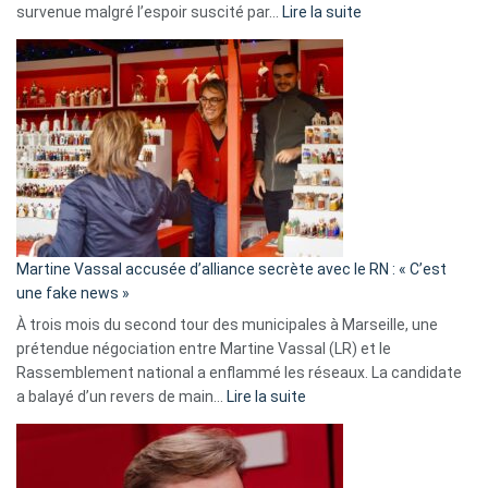
:
survenue malgré l’espoir suscité par…
Lire la suite
Christophe
Gleizes
:
Les
7
ans
de
prison
confirmés
en
Martine Vassal accusée d’alliance secrète avec le RN : « C’est
Algérie
une fake news »
À trois mois du second tour des municipales à Marseille, une
prétendue négociation entre Martine Vassal (LR) et le
Rassemblement national a enflammé les réseaux. La candidate
:
a balayé d’un revers de main…
Lire la suite
Martine
Vassal
accusée