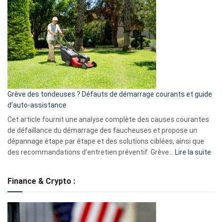
GitHub
une
caméra
de
surveillance
?
5
avantages
essentiels
Grève des tondeuses ? Défauts de démarrage courants et guide
de
d’auto-assistance
la
S330
Cet article fournit une analyse complète des causes courantes
eufy
de défaillance du démarrage des faucheuses et propose un
dépannage étape par étape et des solutions ciblées, ainsi que
:
des recommandations d’entretien préventif. Grève…
Lire la suite
Grè
de
Finance & Crypto :
to
?
Déf
de