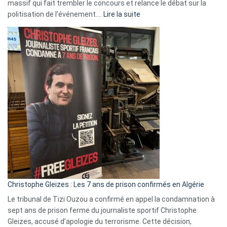
massif qui fait trembler le concours et relance le débat sur la
:
politisation de l’événement.…
Lire la suite
Boycott
Eurovision
2026
:
Pays-
Bas,
Espagne,
Irlande
et
Slovénie
rejettent
la
présence
d’Israël
Christophe Gleizes : Les 7 ans de prison confirmés en Algérie
Le tribunal de Tizi Ouzou a confirmé en appel la condamnation à
sept ans de prison ferme du journaliste sportif Christophe
Gleizes, accusé d’apologie du terrorisme. Cette décision,