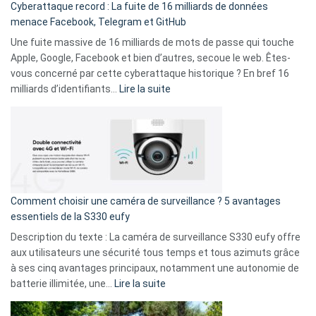
Cyberattaque record : La fuite de 16 milliards de données
comparer
menace Facebook, Telegram et GitHub
vos
goûts
Une fuite massive de 16 milliards de mots de passe qui touche
musicaux
Apple, Google, Facebook et bien d’autres, secoue le web. Êtes-
avec
vous concerné par cette cyberattaque historique ? En bref 16
9
:
milliards d’identifiants…
Lire la suite
amis
Cyberattaque
!
record
:
La
fuite
de
16
Comment choisir une caméra de surveillance ? 5 avantages
milliards
essentiels de la S330 eufy
de
Description du texte : La caméra de surveillance S330 eufy offre
données
aux utilisateurs une sécurité tous temps et tous azimuts grâce
menace
à ses cinq avantages principaux, notamment une autonomie de
Facebook,
:
batterie illimitée, une…
Lire la suite
Telegram
Comment
et
choisir