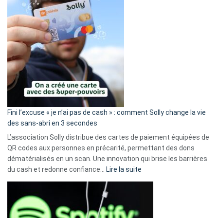
Fini l’excuse « je n’ai pas de cash » : comment Solly change la vie
des sans-abri en 3 secondes
L’association Solly distribue des cartes de paiement équipées de
QR codes aux personnes en précarité, permettant des dons
dématérialisés en un scan. Une innovation qui brise les barrières
:
du cash et redonne confiance…
Lire la suite
Fini
l’excuse
«
je