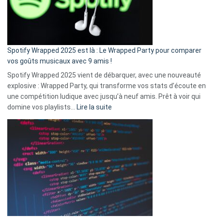
n’ai
pas
de
cash
»
Spotify Wrapped 2025 est là : Le Wrapped Party pour comparer
:
vos goûts musicaux avec 9 amis !
comment
Spotify Wrapped 2025 vient de débarquer, avec une nouveauté
Solly
explosive : Wrapped Party, qui transforme vos stats d’écoute en
change
une compétition ludique avec jusqu’à neuf amis. Prêt à voir qui
la
:
domine vos playlists…
Lire la suite
vie
Spotify
des
Wrapped
sans-
2025
abri
est
en
là
3
:
secondes
Le
Wrapped
Party
pour