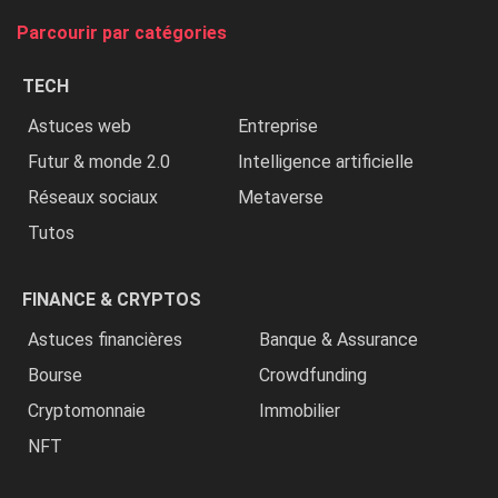
tue
Parcourir par catégories
les
chrétiens
TECH
»
Astuces web
Entreprise
Futur & monde 2.0
Intelligence artificielle
Réseaux sociaux
Metaverse
Tutos
FINANCE & CRYPTOS
Astuces financières
Banque & Assurance
Bourse
Crowdfunding
Cryptomonnaie
Immobilier
NFT