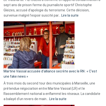
sept ans de prison ferme du journaliste sportif Christophe
Gleizes, accusé d’apologie du terrorisme. Cette décision,
:
survenue malgré l’espoir suscité par…
Lire la suite
Christophe
Gleizes
:
Les
7
ans
de
prison
confirmés
en
Martine Vassal accusée d’alliance secrète avec le RN : « C’est
Algérie
une fake news »
À trois mois du second tour des municipales à Marseille, une
prétendue négociation entre Martine Vassal (LR) et le
Rassemblement national a enflammé les réseaux. La candidate
:
a balayé d’un revers de main…
Lire la suite
Martine