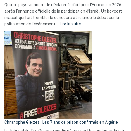
Quatre pays viennent de déclarer forfait pour l’Eurovision 2026
après l’annonce officielle de la participation d’Israël. Un boycott
massif qui fait trembler le concours et relance le débat sur la
:
politisation de l’événement.…
Lire la suite
Boycott
Eurovision
2026
:
Pays-
Bas,
Espagne,
Irlande
et
Slovénie
rejettent
la
présence
d’Israël
Christophe Gleizes : Les 7 ans de prison confirmés en Algérie
Le tribunal de Tizi Ouzou a confirmé en appel la condamnation à