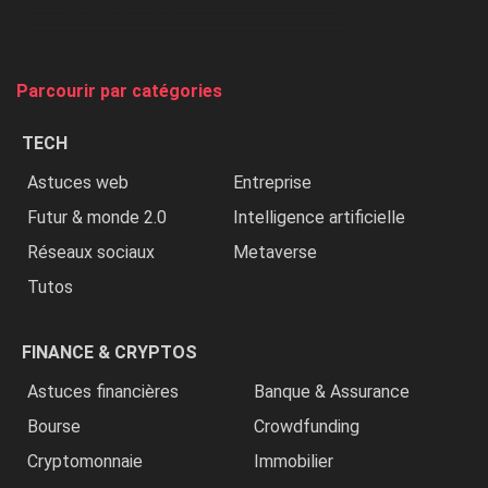
chasse
et
on
tue
Parcourir par catégories
les
chrétiens
TECH
»
Astuces web
Entreprise
Futur & monde 2.0
Intelligence artificielle
Réseaux sociaux
Metaverse
Tutos
FINANCE & CRYPTOS
Astuces financières
Banque & Assurance
Bourse
Crowdfunding
Cryptomonnaie
Immobilier