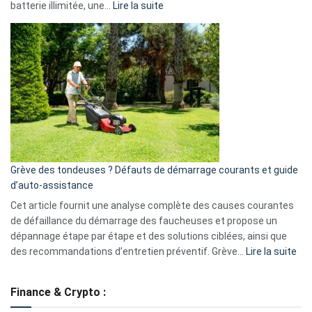
:
batterie illimitée, une…
Lire la suite
Telegram
Comment
et
choisir
GitHub
une
caméra
de
surveillance
?
5
avantages
essentiels
Grève des tondeuses ? Défauts de démarrage courants et guide
de
d’auto-assistance
la
S330
Cet article fournit une analyse complète des causes courantes
eufy
de défaillance du démarrage des faucheuses et propose un
dépannage étape par étape et des solutions ciblées, ainsi que
:
des recommandations d’entretien préventif. Grève…
Lire la suite
Grè
de
Finance & Crypto :
to
?