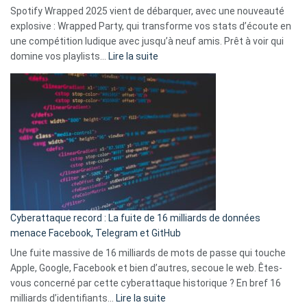
comment
Spotify Wrapped 2025 vient de débarquer, avec une nouveauté
Solly
explosive : Wrapped Party, qui transforme vos stats d’écoute en
change
une compétition ludique avec jusqu’à neuf amis. Prêt à voir qui
la
:
domine vos playlists…
Lire la suite
vie
Spotify
des
Wrapped
sans-
2025
abri
est
en
là
3
:
secondes
Le
Wrapped
Party
pour
Cyberattaque record : La fuite de 16 milliards de données
comparer
menace Facebook, Telegram et GitHub
vos
goûts
Une fuite massive de 16 milliards de mots de passe qui touche
musicaux
Apple, Google, Facebook et bien d’autres, secoue le web. Êtes-
avec
vous concerné par cette cyberattaque historique ? En bref 16
9
:
milliards d’identifiants…
Lire la suite