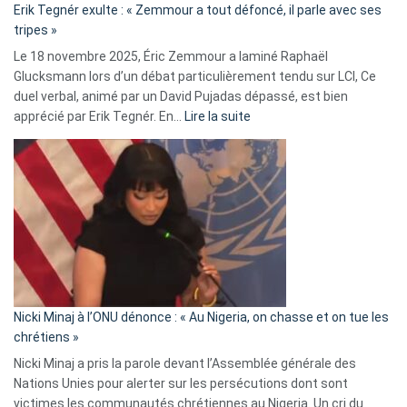
Erik Tegnér exulte : « Zemmour a tout défoncé, il parle avec ses
C’est
tripes »
une
Le 18 novembre 2025, Éric Zemmour a laminé Raphaël
fake
Glucksmann lors d’un débat particulièrement tendu sur LCI, Ce
news
duel verbal, animé par un David Pujadas dépassé, est bien
»
:
apprécié par Erik Tegnér. En…
Lire la suite
Erik
Tegnér
exulte
:
« Zemmour
a
tout
défoncé,
il
parle
Nicki Minaj à l’ONU dénonce : « Au Nigeria, on chasse et on tue les
avec
chrétiens »
ses
Nicki Minaj a pris la parole devant l’Assemblée générale des
tripes »
Nations Unies pour alerter sur les persécutions dont sont
victimes les communautés chrétiennes au Nigeria. Un cri du