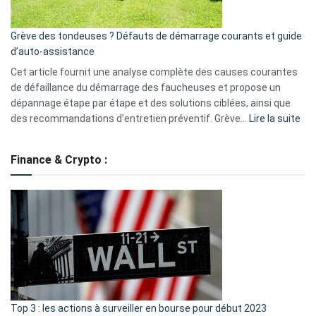
avantages
essentiels
Grève des tondeuses ? Défauts de démarrage courants et guide
de
d’auto-assistance
la
S330
Cet article fournit une analyse complète des causes courantes
eufy
de défaillance du démarrage des faucheuses et propose un
dépannage étape par étape et des solutions ciblées, ainsi que
:
des recommandations d’entretien préventif. Grève…
Lire la suite
Grè
de
Finance & Crypto :
to
?
Déf
de
dé
cou
et
gui
d’a
ass
Top 3 : les actions à surveiller en bourse pour début 2023