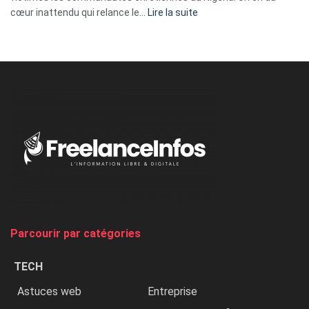
:
cœur inattendu qui relance le…
Lire la suite
Nicki
Minaj
à
l’ONU
dénonce
:
«
Au
Nigeria,
on
chasse
et
on
tue
Parcourir par catégories
les
chrétiens
TECH
»
Astuces web
Entreprise