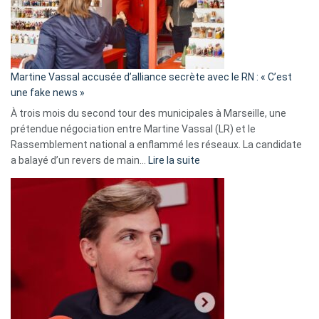
ans
de
prison
confirmés
en
Martine Vassal accusée d’alliance secrète avec le RN : « C’est
Algérie
une fake news »
À trois mois du second tour des municipales à Marseille, une
prétendue négociation entre Martine Vassal (LR) et le
Rassemblement national a enflammé les réseaux. La candidate
:
a balayé d’un revers de main…
Lire la suite
Martine
Vassal
accusée
d’alliance
secrète
avec
le
RN
:
«