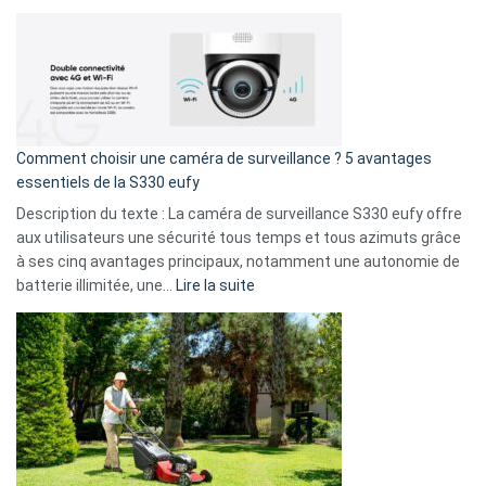
amis
Cyberattaque
!
record
:
La
fuite
de
16
Comment choisir une caméra de surveillance ? 5 avantages
milliards
essentiels de la S330 eufy
de
Description du texte : La caméra de surveillance S330 eufy offre
données
aux utilisateurs une sécurité tous temps et tous azimuts grâce
menace
à ses cinq avantages principaux, notamment une autonomie de
Facebook,
:
batterie illimitée, une…
Lire la suite
Telegram
Comment
et
choisir
GitHub
une
caméra
de
surveillance
?
5