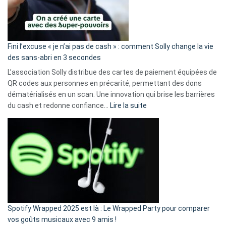
Fini l’excuse « je n’ai pas de cash » : comment Solly change la vie
des sans-abri en 3 secondes
L’association Solly distribue des cartes de paiement équipées de
QR codes aux personnes en précarité, permettant des dons
dématérialisés en un scan. Une innovation qui brise les barrières
:
du cash et redonne confiance…
Lire la suite
Fini
l’excuse
«
je
n’ai
pas
de
cash
»
Spotify Wrapped 2025 est là : Le Wrapped Party pour comparer
:
vos goûts musicaux avec 9 amis !