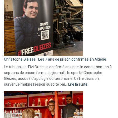
Bas,
Espagne,
Irlande
et
Slovénie
rejettent
la
présence
d’Israël
Christophe Gleizes : Les 7 ans de prison confirmés en Algérie
Le tribunal de Tizi Ouzou a confirmé en appel la condamnation à
sept ans de prison ferme du journaliste sportif Christophe
Gleizes, accusé d’apologie du terrorisme. Cette décision,
:
survenue malgré l’espoir suscité par…
Lire la suite
Christophe
Gleizes
:
Les
7