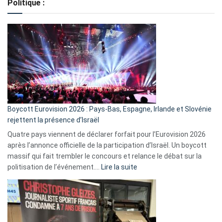
Politique :
crédits,
comment
ça
marche
?
Boycott Eurovision 2026 : Pays-Bas, Espagne, Irlande et Slovénie
rejettent la présence d’Israël
Quatre pays viennent de déclarer forfait pour l’Eurovision 2026
après l’annonce officielle de la participation d’Israël. Un boycott
massif qui fait trembler le concours et relance le débat sur la
:
politisation de l’événement.…
Lire la suite
Boycott
Eurovision
2026
:
Pays-