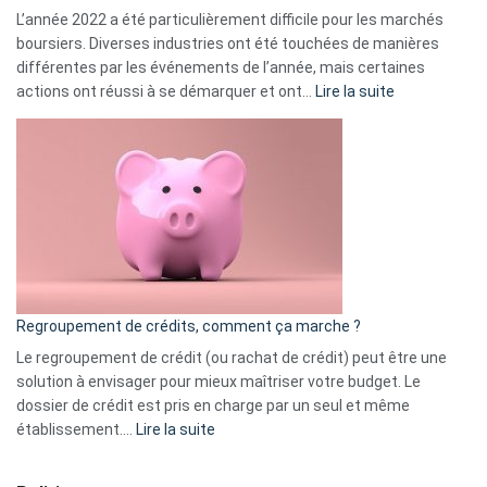
L’année 2022 a été particulièrement difficile pour les marchés
boursiers. Diverses industries ont été touchées de manières
différentes par les événements de l’année, mais certaines
:
actions ont réussi à se démarquer et ont…
Lire la suite
Top
3
:
les
actions
à
surveiller
en
bourse
Regroupement de crédits, comment ça marche ?
pour
début
Le regroupement de crédit (ou rachat de crédit) peut être une
2023
solution à envisager pour mieux maîtriser votre budget. Le
dossier de crédit est pris en charge par un seul et même
:
établissement.…
Lire la suite
Regroupement
de