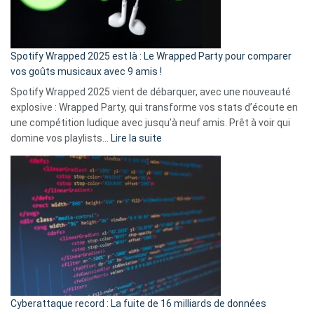
pas
de
cash
»
Spotify Wrapped 2025 est là : Le Wrapped Party pour comparer
:
vos goûts musicaux avec 9 amis !
comment
Spotify Wrapped 2025 vient de débarquer, avec une nouveauté
Solly
explosive : Wrapped Party, qui transforme vos stats d’écoute en
change
une compétition ludique avec jusqu’à neuf amis. Prêt à voir qui
la
:
domine vos playlists…
Lire la suite
vie
Spotify
des
Wrapped
sans-
2025
abri
est
en
là
3
:
secondes
Le
Wrapped
Party
pour
Cyberattaque record : La fuite de 16 milliards de données
comparer