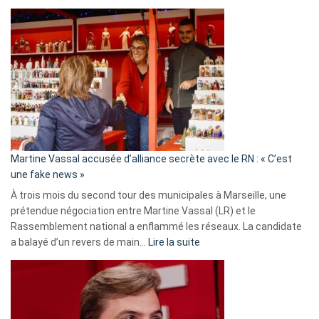
Christophe
Gleizes
:
Les
7
ans
de
prison
confirmés
en
Martine Vassal accusée d’alliance secrète avec le RN : « C’est
Algérie
une fake news »
À trois mois du second tour des municipales à Marseille, une
prétendue négociation entre Martine Vassal (LR) et le
Rassemblement national a enflammé les réseaux. La candidate
:
a balayé d’un revers de main…
Lire la suite
Martine
Vassal
accusée
d’alliance