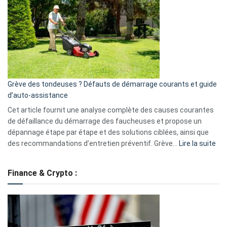
caméra
de
surveillance
?
5
avantages
essentiels
Grève des tondeuses ? Défauts de démarrage courants et guide
de
d’auto-assistance
la
S330
Cet article fournit une analyse complète des causes courantes
eufy
de défaillance du démarrage des faucheuses et propose un
dépannage étape par étape et des solutions ciblées, ainsi que
:
des recommandations d’entretien préventif. Grève…
Lire la suite
Grè
de
Finance & Crypto :
to
?
Déf
de
dé