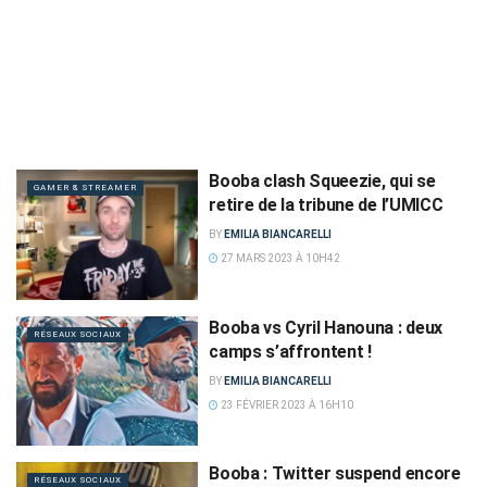
Booba clash Squeezie, qui se
GAMER & STREAMER
retire de la tribune de l’UMICC
BY
EMILIA BIANCARELLI
27 MARS 2023 À 10H42
Booba vs Cyril Hanouna : deux
RÉSEAUX SOCIAUX
camps s’affrontent !
BY
EMILIA BIANCARELLI
23 FÉVRIER 2023 À 16H10
Booba : Twitter suspend encore
RÉSEAUX SOCIAUX