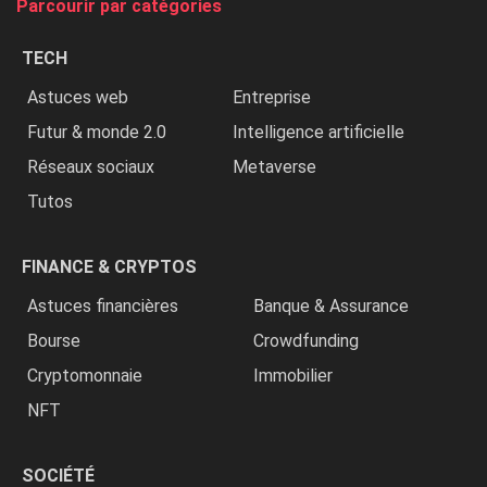
Parcourir par catégories
les
chrétiens
TECH
»
Astuces web
Entreprise
Futur & monde 2.0
Intelligence artificielle
Réseaux sociaux
Metaverse
Tutos
FINANCE & CRYPTOS
Astuces financières
Banque & Assurance
Bourse
Crowdfunding
Cryptomonnaie
Immobilier
NFT
SOCIÉTÉ