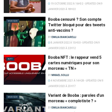
19 OCTOBRE 2022 À 16H32 - UPDATED ON 9
JANVIER 2023 À 18H22
Booba censuré ? Son compte
MUSIQUE
Twitter bloqué pour des tweets
anti-vaccins ?
BY
EMILIA BIANCARELLI
8 JANVIER 2022 À 15H50 - UPDATED ON 9
JANVIER 2023 À 22H12
Booba NFT : le rappeur vend 5
NFT
cartes numériques pour son
morceau « TN »
BY
MIKAEL SOLLU
4 NOVEMBRE 2021 À 14H28 - UPDATED ON 9
JANVIER 2023 À 23H17
Variant de Booba : paroles d’un
MUSIQUE
morceau « complotiste ? »
BY
EMILIA BIANCARELLI