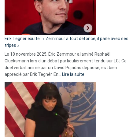
secrète
avec
le
RN
:
«
Erik Tegnér exulte : « Zemmour a tout défoncé, il parle avec ses
C’est
tripes »
une
Le 18 novembre 2025, Éric Zemmour a laminé Raphaël
fake
Glucksmann lors d’un débat particulièrement tendu sur LCI, Ce
news
duel verbal, animé par un David Pujadas dépassé, est bien
»
:
apprécié par Erik Tegnér. En…
Lire la suite
Erik
Tegnér
exulte
:
« Zemmour
a
tout
défoncé,
il