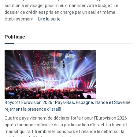
2023
solution à envisager pour mieux maîtriser votre budget. Le
dossier de crédit est pris en charge par un seul et même
:
établissement.…
Lire la suite
Regroupement
de
Politique :
crédits,
comment
ça
marche
?
Boycott Eurovision 2026 : Pays-Bas, Espagne, Irlande et Slovénie
rejettent la présence d’Israël
Quatre pays viennent de déclarer forfait pour l’Eurovision 2026
après l’annonce officielle de la participation d’Israël. Un boycott
massif qui fait trembler le concours et relance le débat sur la