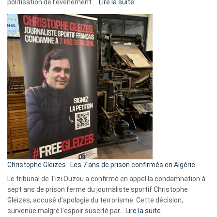
:
politisation de l’événement.…
Lire la suite
Boycott
Eurovision
2026
:
Pays-
Bas,
Espagne,
Irlande
et
Slovénie
rejettent
la
présence
d’Israël
Christophe Gleizes : Les 7 ans de prison confirmés en Algérie
Le tribunal de Tizi Ouzou a confirmé en appel la condamnation à
sept ans de prison ferme du journaliste sportif Christophe
Gleizes, accusé d’apologie du terrorisme. Cette décision,
:
survenue malgré l’espoir suscité par…
Lire la suite