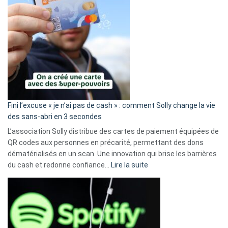
Fini l’excuse « je n’ai pas de cash » : comment Solly change la vie
des sans-abri en 3 secondes
L’association Solly distribue des cartes de paiement équipées de
QR codes aux personnes en précarité, permettant des dons
dématérialisés en un scan. Une innovation qui brise les barrières
:
du cash et redonne confiance…
Lire la suite
Fini
l’excuse
«
je
n’ai