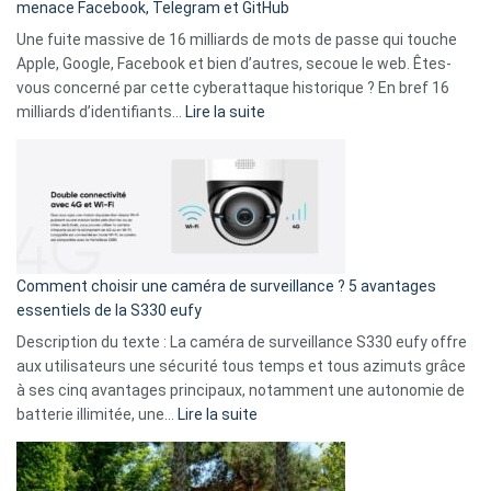
menace Facebook, Telegram et GitHub
vos
goûts
Une fuite massive de 16 milliards de mots de passe qui touche
musicaux
Apple, Google, Facebook et bien d’autres, secoue le web. Êtes-
avec
vous concerné par cette cyberattaque historique ? En bref 16
9
:
milliards d’identifiants…
Lire la suite
amis
Cyberattaque
!
record
:
La
fuite
de
16
Comment choisir une caméra de surveillance ? 5 avantages
milliards
essentiels de la S330 eufy
de
Description du texte : La caméra de surveillance S330 eufy offre
données
aux utilisateurs une sécurité tous temps et tous azimuts grâce
menace
à ses cinq avantages principaux, notamment une autonomie de
Facebook,
:
batterie illimitée, une…
Lire la suite
Telegram
Comment
et
choisir
GitHub
une