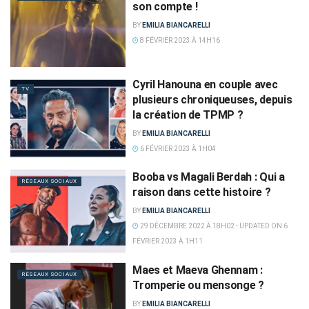
son compte !
BY
EMILIA BIANCARELLI
8 FÉVRIER 2023 À 14H16
Cyril Hanouna en couple avec
TV
plusieurs chroniqueuses, depuis
la création de TPMP ?
BY
EMILIA BIANCARELLI
6 FÉVRIER 2023 À 1H04
Booba vs Magali Berdah : Qui a
RÉSEAUX SOCIAUX
raison dans cette histoire ?
BY
EMILIA BIANCARELLI
29 DÉCEMBRE 2022 À 18H02 - UPDATED ON 6
FÉVRIER 2023 À 1H11
Maes et Maeva Ghennam :
RÉSEAUX SOCIAUX
Tromperie ou mensonge ?
BY
EMILIA BIANCARELLI