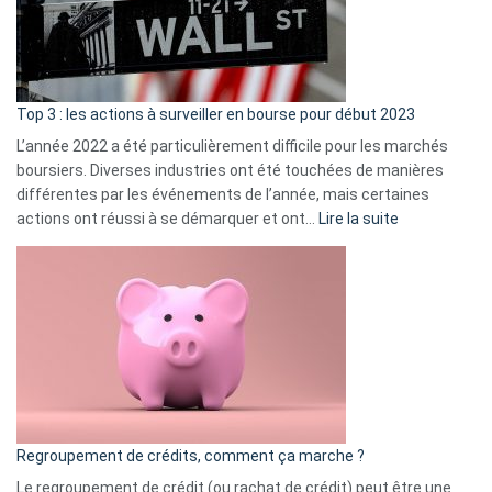
cou
et
gui
d’a
ass
Top 3 : les actions à surveiller en bourse pour début 2023
L’année 2022 a été particulièrement difficile pour les marchés
boursiers. Diverses industries ont été touchées de manières
différentes par les événements de l’année, mais certaines
:
actions ont réussi à se démarquer et ont…
Lire la suite
Top
3
:
les
actions
à
surveiller
en
bourse
Regroupement de crédits, comment ça marche ?
pour
début
Le regroupement de crédit (ou rachat de crédit) peut être une