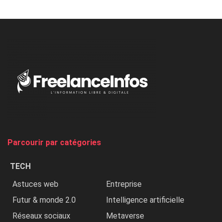
Minaj
à
l’ONU
dénonce
:
«
Au
Nigeria,
on
chasse
et
on
tue
Parcourir par catégories
les
chrétiens
TECH
»
Astuces web
Entreprise
Futur & monde 2.0
Intelligence artificielle
Réseaux sociaux
Metaverse