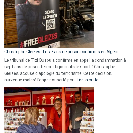
Irlande
et
Slovénie
rejettent
la
présence
d’Israël
Christophe Gleizes : Les 7 ans de prison confirmés en Algérie
Le tribunal de Tizi Ouzou a confirmé en appel la condamnation à
sept ans de prison ferme du journaliste sportif Christophe
Gleizes, accusé d’apologie du terrorisme. Cette décision,
:
survenue malgré l’espoir suscité par…
Lire la suite
Christophe
Gleizes
:
Les
7
ans
de
prison