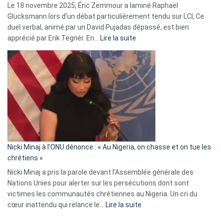
Le 18 novembre 2025, Éric Zemmour a laminé Raphaël
fake
Glucksmann lors d’un débat particulièrement tendu sur LCI, Ce
news
duel verbal, animé par un David Pujadas dépassé, est bien
»
:
apprécié par Erik Tegnér. En…
Lire la suite
Erik
Tegnér
exulte
:
« Zemmour
a
tout
défoncé,
il
parle
Nicki Minaj à l’ONU dénonce : « Au Nigeria, on chasse et on tue les
avec
chrétiens »
ses
Nicki Minaj a pris la parole devant l’Assemblée générale des
tripes »
Nations Unies pour alerter sur les persécutions dont sont
victimes les communautés chrétiennes au Nigeria. Un cri du
:
cœur inattendu qui relance le…
Lire la suite
Nicki