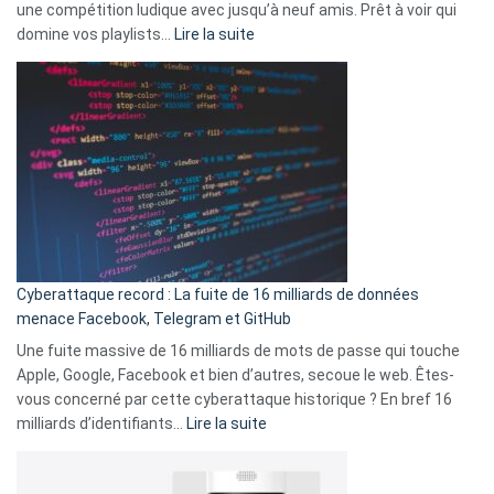
une compétition ludique avec jusqu’à neuf amis. Prêt à voir qui
la
:
domine vos playlists…
Lire la suite
vie
Spotify
des
Wrapped
sans-
2025
abri
est
en
là
3
:
secondes
Le
Wrapped
Party
pour
Cyberattaque record : La fuite de 16 milliards de données
comparer
menace Facebook, Telegram et GitHub
vos
goûts
Une fuite massive de 16 milliards de mots de passe qui touche
musicaux
Apple, Google, Facebook et bien d’autres, secoue le web. Êtes-
avec
vous concerné par cette cyberattaque historique ? En bref 16
9
:
milliards d’identifiants…
Lire la suite
amis
Cyberattaque
!
record