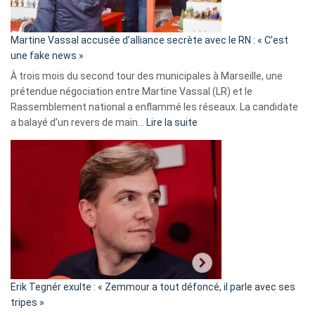
confirmés
en
Martine Vassal accusée d’alliance secrète avec le RN : « C’est
Algérie
une fake news »
À trois mois du second tour des municipales à Marseille, une
prétendue négociation entre Martine Vassal (LR) et le
Rassemblement national a enflammé les réseaux. La candidate
:
a balayé d’un revers de main…
Lire la suite
Martine
Vassal
accusée
d’alliance
secrète
avec
le
RN
:
«
Erik Tegnér exulte : « Zemmour a tout défoncé, il parle avec ses
C’est
tripes »
une