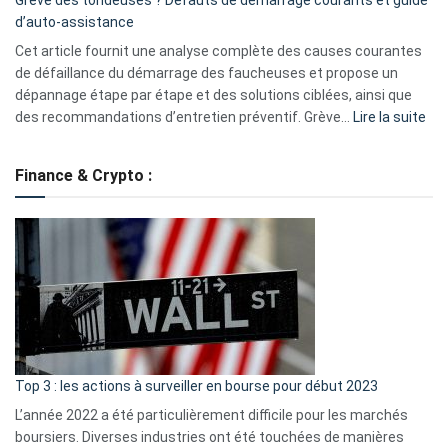
de
d’auto-assistance
la
S330
Cet article fournit une analyse complète des causes courantes
eufy
de défaillance du démarrage des faucheuses et propose un
dépannage étape par étape et des solutions ciblées, ainsi que
:
des recommandations d’entretien préventif. Grève…
Lire la suite
Grè
de
Finance & Crypto :
to
?
Déf
de
dé
cou
et
gui
d’a
ass
Top 3 : les actions à surveiller en bourse pour début 2023
L’année 2022 a été particulièrement difficile pour les marchés
boursiers. Diverses industries ont été touchées de manières