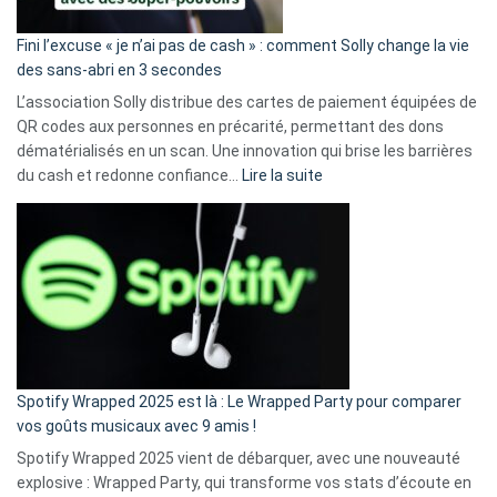
Fini l’excuse « je n’ai pas de cash » : comment Solly change la vie
des sans-abri en 3 secondes
L’association Solly distribue des cartes de paiement équipées de
QR codes aux personnes en précarité, permettant des dons
dématérialisés en un scan. Une innovation qui brise les barrières
:
du cash et redonne confiance…
Lire la suite
Fini
l’excuse
«
je
n’ai
pas
de
cash
»
Spotify Wrapped 2025 est là : Le Wrapped Party pour comparer
:
vos goûts musicaux avec 9 amis !
comment
Spotify Wrapped 2025 vient de débarquer, avec une nouveauté
Solly
explosive : Wrapped Party, qui transforme vos stats d’écoute en
change