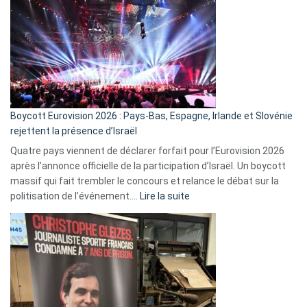
ça
marche
?
Boycott Eurovision 2026 : Pays-Bas, Espagne, Irlande et Slovénie
rejettent la présence d’Israël
Quatre pays viennent de déclarer forfait pour l’Eurovision 2026
après l’annonce officielle de la participation d’Israël. Un boycott
massif qui fait trembler le concours et relance le débat sur la
:
politisation de l’événement.…
Lire la suite
Boycott
Eurovision
2026
:
Pays-
Bas,
Espagne,