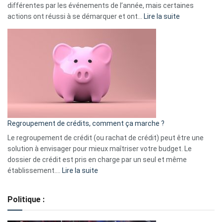
différentes par les événements de l’année, mais certaines
:
actions ont réussi à se démarquer et ont…
Lire la suite
Top
3
:
les
actions
à
surveiller
en
bourse
Regroupement de crédits, comment ça marche ?
pour
début
Le regroupement de crédit (ou rachat de crédit) peut être une
2023
solution à envisager pour mieux maîtriser votre budget. Le
dossier de crédit est pris en charge par un seul et même
:
établissement.…
Lire la suite
Regroupement
de
Politique :
crédits,
comment