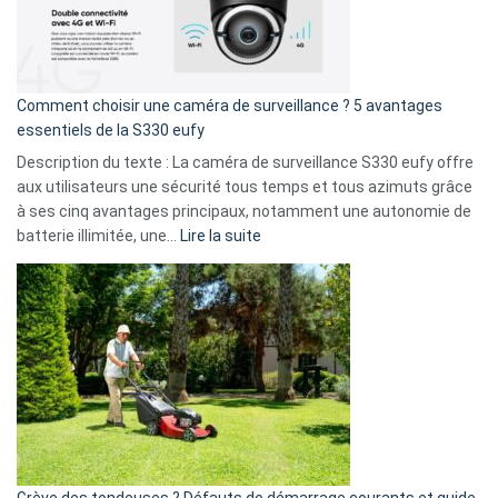
:
La
fuite
de
16
Comment choisir une caméra de surveillance ? 5 avantages
milliards
essentiels de la S330 eufy
de
Description du texte : La caméra de surveillance S330 eufy offre
données
aux utilisateurs une sécurité tous temps et tous azimuts grâce
menace
à ses cinq avantages principaux, notamment une autonomie de
Facebook,
:
batterie illimitée, une…
Lire la suite
Telegram
Comment
et
choisir
GitHub
une
caméra
de
surveillance
?
5
avantages
essentiels
Grève des tondeuses ? Défauts de démarrage courants et guide