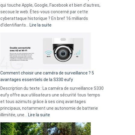
musicaux
qui touche Apple, Google, Facebook et bien d’autres,
avec
secoue le web. Êtes-vous concerné par cette
9
cyberattaque historique ? En bref 16 milliards
amis
:
d’identifiants…
Lire la suite
!
Cyberattaque
record
:
La
fuite
de
16
Comment choisir une caméra de surveillance ? 5
milliards
avantages essentiels de la S330 eufy
de
Description du texte : La caméra de surveillance S330
données
eufy offre aux utilisateurs une sécurité tous temps
menace
et tous azimuts grâce à ses cinq avantages
Facebook,
principaux, notamment une autonomie de batterie
Telegram
:
illimitée, une…
Lire la suite
et
Comment
GitHub
choisir
une