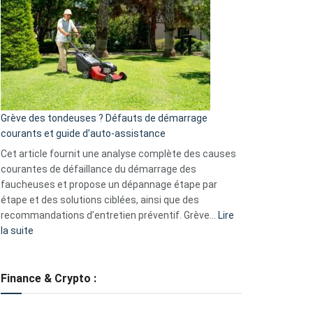
caméra
de
surveillance
?
5
avantages
essentiels
Grève des tondeuses ? Défauts de démarrage
de
courants et guide d’auto-assistance
la
S330
Cet article fournit une analyse complète des causes
eufy
courantes de défaillance du démarrage des
faucheuses et propose un dépannage étape par
étape et des solutions ciblées, ainsi que des
recommandations d’entretien préventif. Grève…
Lire
:
la suite
Grève
des
tondeuses
Finance & Crypto :
?
Défauts