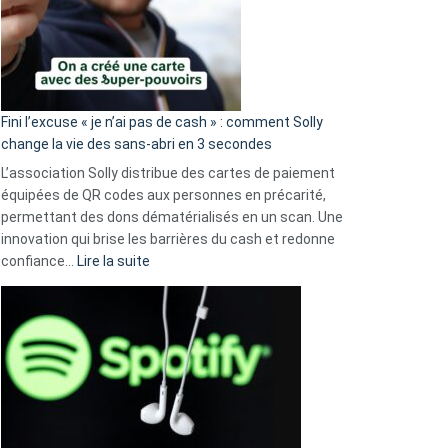
Fini l’excuse « je n’ai pas de cash » : comment Solly
change la vie des sans-abri en 3 secondes
L’association Solly distribue des cartes de paiement
équipées de QR codes aux personnes en précarité,
permettant des dons dématérialisés en un scan. Une
innovation qui brise les barrières du cash et redonne
:
confiance…
Lire la suite
Fini
l’excuse
«
je
n’ai
pas
de
cash