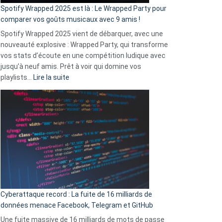
»
Spotify Wrapped 2025 est là : Le Wrapped Party pour
:
comparer vos goûts musicaux avec 9 amis !
comment
Spotify Wrapped 2025 vient de débarquer, avec une
Solly
nouveauté explosive : Wrapped Party, qui transforme
change
vos stats d’écoute en une compétition ludique avec
la
jusqu’à neuf amis. Prêt à voir qui domine vos
vie
:
playlists…
Lire la suite
des
Spotify
sans-
Wrapped
abri
2025
en
est
3
là
secondes
:
Le
Wrapped
Party
pour
Cyberattaque record : La fuite de 16 milliards de
comparer
données menace Facebook, Telegram et GitHub
vos
goûts
Une fuite massive de 16 milliards de mots de passe