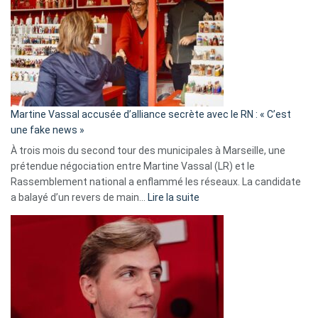
Les
7
ans
de
prison
confirmés
en
Martine Vassal accusée d’alliance secrète avec le RN : « C’est
Algérie
une fake news »
À trois mois du second tour des municipales à Marseille, une
prétendue négociation entre Martine Vassal (LR) et le
Rassemblement national a enflammé les réseaux. La candidate
:
a balayé d’un revers de main…
Lire la suite
Martine
Vassal
accusée
d’alliance
secrète
avec
le