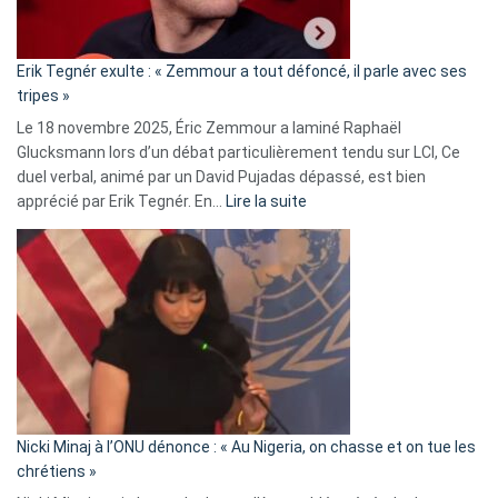
RN
:
«
Erik Tegnér exulte : « Zemmour a tout défoncé, il parle avec ses
C’est
tripes »
une
Le 18 novembre 2025, Éric Zemmour a laminé Raphaël
fake
Glucksmann lors d’un débat particulièrement tendu sur LCI, Ce
news
duel verbal, animé par un David Pujadas dépassé, est bien
»
:
apprécié par Erik Tegnér. En…
Lire la suite
Erik
Tegnér
exulte
:
« Zemmour
a
tout
défoncé,
il
parle
Nicki Minaj à l’ONU dénonce : « Au Nigeria, on chasse et on tue les
avec
chrétiens »
ses