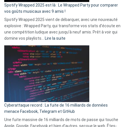
»
Spotify Wrapped 2025 est là : Le Wrapped Party pour comparer
:
vos goûts musicaux avec 9 amis !
comment
Spotify Wrapped 2025 vient de débarquer, avec une nouveauté
Solly
explosive : Wrapped Party, qui transforme vos stats d’écoute en
change
une compétition ludique avec jusqu’à neuf amis. Prêt à voir qui
la
:
domine vos playlists…
Lire la suite
vie
Spotify
des
Wrapped
sans-
2025
abri
est
en
là
3
:
secondes
Le
Wrapped
Party
pour
Cyberattaque record : La fuite de 16 milliards de données
comparer
menace Facebook, Telegram et GitHub
vos
goûts
Une fuite massive de 16 milliards de mots de passe qui touche
musicaux
Apple, Google, Facebook et bien d’autres, secoue le web. Êtes-