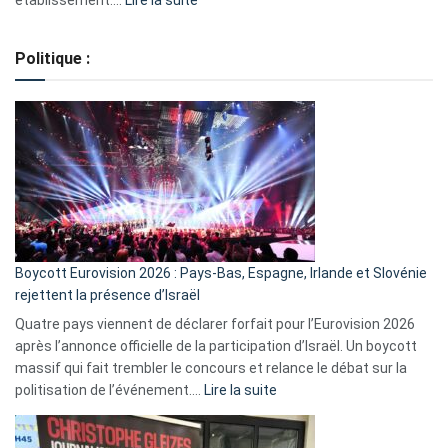
Regroupement
de
Politique :
crédits,
comment
ça
marche
?
Boycott Eurovision 2026 : Pays-Bas, Espagne, Irlande et Slovénie
rejettent la présence d’Israël
Quatre pays viennent de déclarer forfait pour l’Eurovision 2026
après l’annonce officielle de la participation d’Israël. Un boycott
massif qui fait trembler le concours et relance le débat sur la
:
politisation de l’événement.…
Lire la suite
Boycott
Eurovision