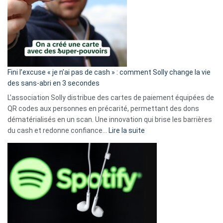
Fini l’excuse « je n’ai pas de cash » : comment Solly change la vie
des sans-abri en 3 secondes
L’association Solly distribue des cartes de paiement équipées de
QR codes aux personnes en précarité, permettant des dons
dématérialisés en un scan. Une innovation qui brise les barrières
:
du cash et redonne confiance…
Lire la suite
Fini
l’excuse
«
je
n’ai
pas
de
cash