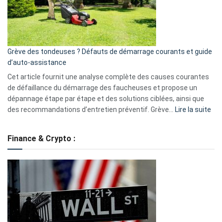
?
5
avantages
essentiels
Grève des tondeuses ? Défauts de démarrage courants et guide
de
d’auto-assistance
la
S330
Cet article fournit une analyse complète des causes courantes
eufy
de défaillance du démarrage des faucheuses et propose un
dépannage étape par étape et des solutions ciblées, ainsi que
:
des recommandations d’entretien préventif. Grève…
Lire la suite
Grè
de
Finance & Crypto :
to
?
Déf
de
dé
cou
et
gui