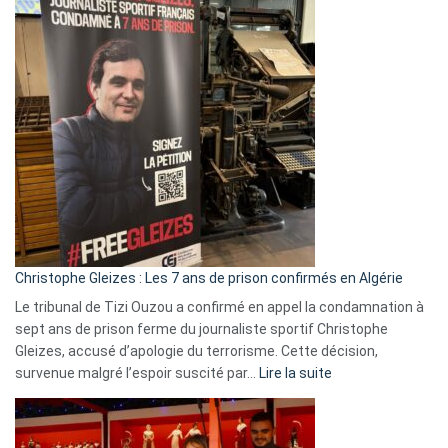
2026
:
Pays-
Bas,
Espagne,
Irlande
et
Slovénie
rejettent
la
présence
d’Israël
Christophe Gleizes : Les 7 ans de prison confirmés en Algérie
Le tribunal de Tizi Ouzou a confirmé en appel la condamnation à
sept ans de prison ferme du journaliste sportif Christophe
Gleizes, accusé d’apologie du terrorisme. Cette décision,
:
survenue malgré l’espoir suscité par…
Lire la suite
Christophe
Gleizes
: