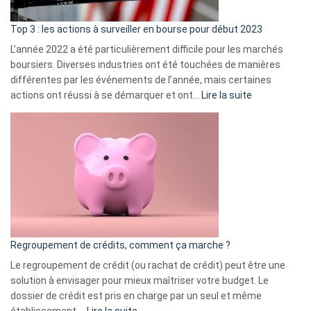
d’a
ass
Top 3 : les actions à surveiller en bourse pour début 2023
L’année 2022 a été particulièrement difficile pour les marchés
boursiers. Diverses industries ont été touchées de manières
différentes par les événements de l’année, mais certaines
:
actions ont réussi à se démarquer et ont…
Lire la suite
Top
3
:
les
actions
à
surveiller
en
bourse
Regroupement de crédits, comment ça marche ?
pour
début
Le regroupement de crédit (ou rachat de crédit) peut être une
2023
solution à envisager pour mieux maîtriser votre budget. Le
dossier de crédit est pris en charge par un seul et même
:
établissement.…
Lire la suite