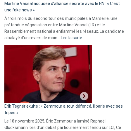
Martine Vassal accusée d’alliance secrète avec le RN : « C’est
Algérie
une fake news »
À trois mois du second tour des municipales à Marseille, une
prétendue négociation entre Martine Vassal (LR) et le
Rassemblement national a enflammé les réseaux. La candidate
:
a balayé d’un revers de main…
Lire la suite
Martine
Vassal
accusée
d’alliance
secrète
avec
le
RN
:
«
Erik Tegnér exulte : « Zemmour a tout défoncé, il parle avec ses
C’est
tripes »
une
Le 18 novembre 2025, Éric Zemmour a laminé Raphaël
fake
Glucksmann lors d’un débat particulièrement tendu sur LCI, Ce
news