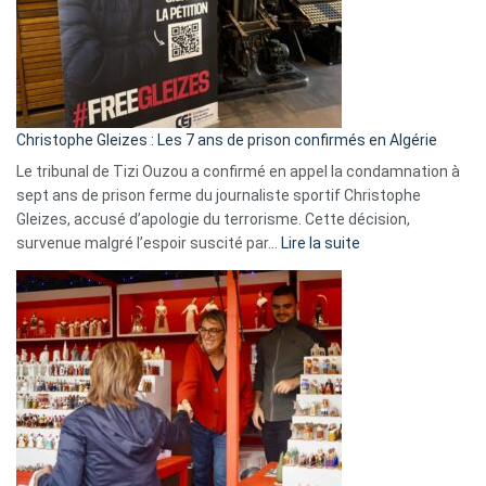
Slovénie
rejettent
la
présence
d’Israël
Christophe Gleizes : Les 7 ans de prison confirmés en Algérie
Le tribunal de Tizi Ouzou a confirmé en appel la condamnation à
sept ans de prison ferme du journaliste sportif Christophe
Gleizes, accusé d’apologie du terrorisme. Cette décision,
:
survenue malgré l’espoir suscité par…
Lire la suite
Christophe
Gleizes
:
Les
7
ans
de
prison
confirmés
en