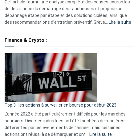
S330
Cet article fournit une analyse complète des causes courantes
eufy
de défaillance du démarrage des faucheuses et propose un
dépannage étape par étape et des solutions ciblées, ainsi que
:
des recommandations d’entretien préventif. Grève…
Lire la suite
Grè
de
Finance & Crypto :
to
?
Déf
de
dé
cou
et
gui
d’a
ass
Top 3 : les actions à surveiller en bourse pour début 2023
L’année 2022 a été particulièrement difficile pour les marchés
boursiers. Diverses industries ont été touchées de manières
différentes par les événements de l’année, mais certaines
:
actions ont réussi à se démarquer et ont…
Lire la suite