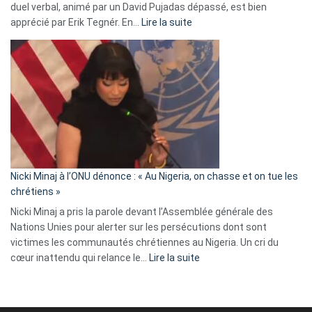
duel verbal, animé par un David Pujadas dépassé, est bien
»
:
apprécié par Erik Tegnér. En…
Lire la suite
Erik
Tegnér
exulte
:
« Zemmour
a
tout
défoncé,
il
parle
Nicki Minaj à l’ONU dénonce : « Au Nigeria, on chasse et on tue les
avec
chrétiens »
ses
Nicki Minaj a pris la parole devant l’Assemblée générale des
tripes »
Nations Unies pour alerter sur les persécutions dont sont
victimes les communautés chrétiennes au Nigeria. Un cri du
:
cœur inattendu qui relance le…
Lire la suite
Nicki
Minaj
à