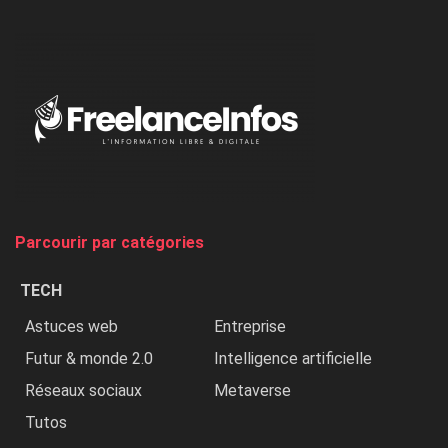
l’ONU
dénonce
:
«
Au
Nigeria,
on
chasse
et
on
tue
Parcourir par catégories
les
chrétiens
TECH
»
Astuces web
Entreprise
Futur & monde 2.0
Intelligence artificielle
Réseaux sociaux
Metaverse
Tutos