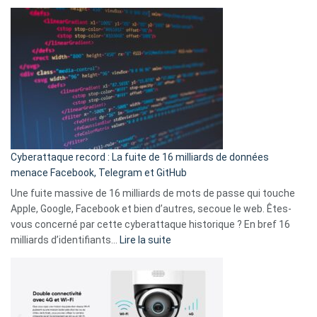
Spotify
des
Wrapped
sans-
2025
abri
est
en
là
3
:
secondes
Le
Wrapped
Party
pour
Cyberattaque record : La fuite de 16 milliards de données
comparer
menace Facebook, Telegram et GitHub
vos
goûts
Une fuite massive de 16 milliards de mots de passe qui touche
musicaux
Apple, Google, Facebook et bien d’autres, secoue le web. Êtes-
avec
vous concerné par cette cyberattaque historique ? En bref 16
9
:
milliards d’identifiants…
Lire la suite
amis
Cyberattaque
!
record
:
La
fuite