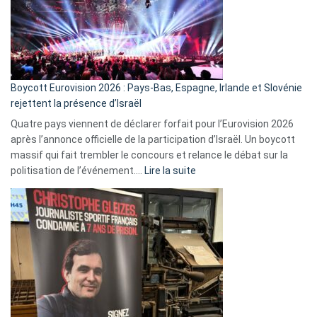
?
Boycott Eurovision 2026 : Pays-Bas, Espagne, Irlande et Slovénie
rejettent la présence d’Israël
Quatre pays viennent de déclarer forfait pour l’Eurovision 2026
après l’annonce officielle de la participation d’Israël. Un boycott
massif qui fait trembler le concours et relance le débat sur la
:
politisation de l’événement.…
Lire la suite
Boycott
Eurovision
2026
:
Pays-
Bas,
Espagne,
Irlande
et