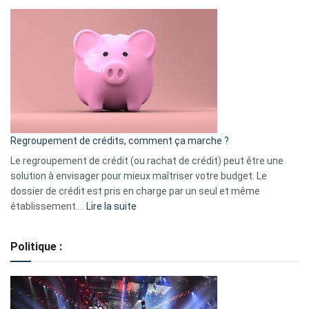
Top
3
:
les
actions
à
surveiller
en
bourse
Regroupement de crédits, comment ça marche ?
pour
début
Le regroupement de crédit (ou rachat de crédit) peut être une
2023
solution à envisager pour mieux maîtriser votre budget. Le
dossier de crédit est pris en charge par un seul et même
:
établissement.…
Lire la suite
Regroupement
de
Politique :
crédits,
comment
ça
marche