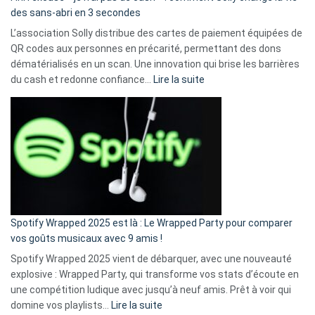
des sans-abri en 3 secondes
L’association Solly distribue des cartes de paiement équipées de
QR codes aux personnes en précarité, permettant des dons
dématérialisés en un scan. Une innovation qui brise les barrières
:
du cash et redonne confiance…
Lire la suite
Fini
l’excuse
«
je
n’ai
pas
de
cash
»
Spotify Wrapped 2025 est là : Le Wrapped Party pour comparer
:
vos goûts musicaux avec 9 amis !
comment
Spotify Wrapped 2025 vient de débarquer, avec une nouveauté
Solly
explosive : Wrapped Party, qui transforme vos stats d’écoute en
change
une compétition ludique avec jusqu’à neuf amis. Prêt à voir qui
la
:
domine vos playlists…
Lire la suite
vie