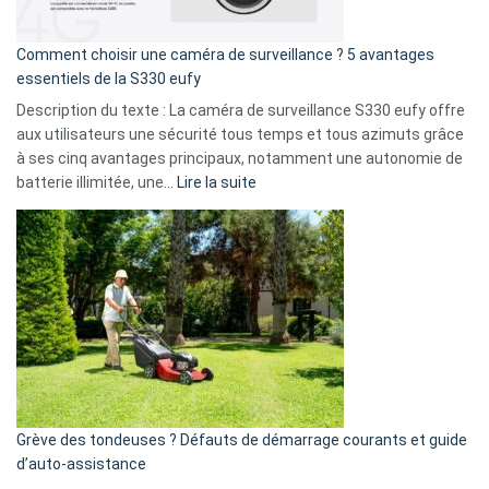
de
16
Comment choisir une caméra de surveillance ? 5 avantages
milliards
essentiels de la S330 eufy
de
Description du texte : La caméra de surveillance S330 eufy offre
données
aux utilisateurs une sécurité tous temps et tous azimuts grâce
menace
à ses cinq avantages principaux, notamment une autonomie de
Facebook,
:
batterie illimitée, une…
Lire la suite
Telegram
Comment
et
choisir
GitHub
une
caméra
de
surveillance
?
5
avantages
essentiels
Grève des tondeuses ? Défauts de démarrage courants et guide
de
d’auto-assistance
la