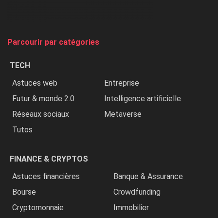
chasse
et
on
tue
Parcourir par catégories
les
chrétiens
TECH
»
Astuces web
Entreprise
Futur & monde 2.0
Intelligence artificielle
Réseaux sociaux
Metaverse
Tutos
FINANCE & CRYPTOS
Astuces financières
Banque & Assurance
Bourse
Crowdfunding
Cryptomonnaie
Immobilier