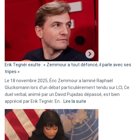
Vassal
accusée
d’alliance
secrète
avec
le
RN
:
«
Erik Tegnér exulte : « Zemmour a tout défoncé, il parle avec ses
C’est
tripes »
une
Le 18 novembre 2025, Éric Zemmour a laminé Raphaël
fake
Glucksmann lors d’un débat particulièrement tendu sur LCI, Ce
news
duel verbal, animé par un David Pujadas dépassé, est bien
»
:
apprécié par Erik Tegnér. En…
Lire la suite
Erik
Tegnér
exulte
:
« Zemmour