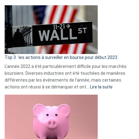
?
Déf
de
dé
cou
et
gui
d’a
ass
Top 3 : les actions à surveiller en bourse pour début 2023
L’année 2022 a été particulièrement difficile pour les marchés
boursiers. Diverses industries ont été touchées de manières
différentes par les événements de l’année, mais certaines
:
actions ont réussi à se démarquer et ont…
Lire la suite
Top
3
:
les
actions
à
surveiller