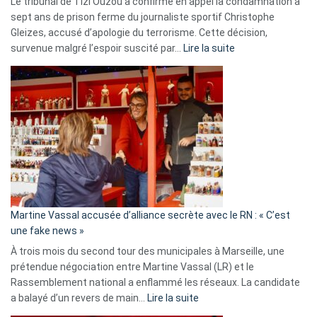
Le tribunal de Tizi Ouzou a confirmé en appel la condamnation à
sept ans de prison ferme du journaliste sportif Christophe
Gleizes, accusé d’apologie du terrorisme. Cette décision,
:
survenue malgré l’espoir suscité par…
Lire la suite
Christophe
Gleizes
:
Les
7
ans
de
prison
confirmés
en
Martine Vassal accusée d’alliance secrète avec le RN : « C’est
Algérie
une fake news »
À trois mois du second tour des municipales à Marseille, une
prétendue négociation entre Martine Vassal (LR) et le
Rassemblement national a enflammé les réseaux. La candidate
:
a balayé d’un revers de main…
Lire la suite
Martine