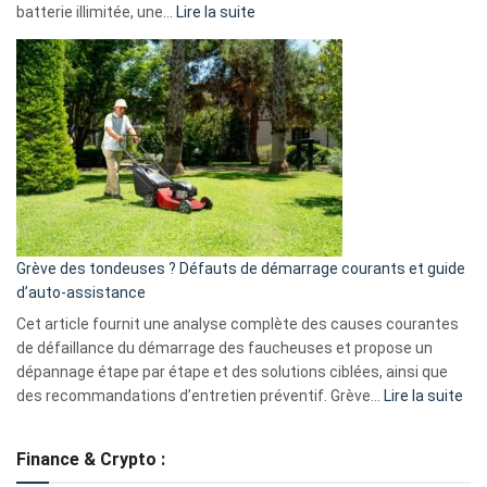
:
batterie illimitée, une…
Lire la suite
Telegram
Comment
et
choisir
GitHub
une
caméra
de
surveillance
?
5
avantages
essentiels
Grève des tondeuses ? Défauts de démarrage courants et guide
de
d’auto-assistance
la
S330
Cet article fournit une analyse complète des causes courantes
eufy
de défaillance du démarrage des faucheuses et propose un
dépannage étape par étape et des solutions ciblées, ainsi que
:
des recommandations d’entretien préventif. Grève…
Lire la suite
Grè
de
Finance & Crypto :
to