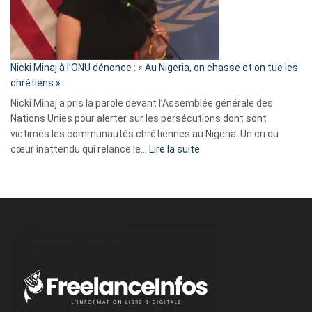
a
tout
défoncé,
il
parle
Nicki Minaj à l’ONU dénonce : « Au Nigeria, on chasse et on tue les
avec
chrétiens »
ses
Nicki Minaj a pris la parole devant l’Assemblée générale des
tripes »
Nations Unies pour alerter sur les persécutions dont sont
victimes les communautés chrétiennes au Nigeria. Un cri du
:
cœur inattendu qui relance le…
Lire la suite
Nicki
Minaj
à
l’ONU
dénonce
:
«
Au
Nigeria,
on