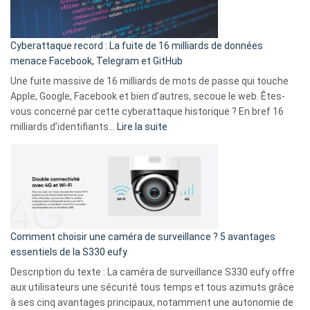
Wrapped
Party
pour
Cyberattaque record : La fuite de 16 milliards de données
comparer
menace Facebook, Telegram et GitHub
vos
goûts
Une fuite massive de 16 milliards de mots de passe qui touche
musicaux
Apple, Google, Facebook et bien d’autres, secoue le web. Êtes-
avec
vous concerné par cette cyberattaque historique ? En bref 16
9
:
milliards d’identifiants…
Lire la suite
amis
Cyberattaque
!
record
:
La
fuite
de
16
Comment choisir une caméra de surveillance ? 5 avantages
milliards
essentiels de la S330 eufy
de
Description du texte : La caméra de surveillance S330 eufy offre
données
aux utilisateurs une sécurité tous temps et tous azimuts grâce
menace
à ses cinq avantages principaux, notamment une autonomie de
Facebook,