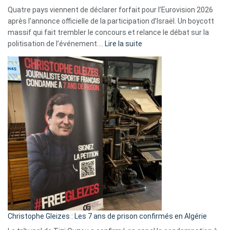
Quatre pays viennent de déclarer forfait pour l’Eurovision 2026
après l’annonce officielle de la participation d’Israël. Un boycott
massif qui fait trembler le concours et relance le débat sur la
:
politisation de l’événement.…
Lire la suite
Boycott
Eurovision
2026
:
Pays-
Bas,
Espagne,
Irlande
et
Slovénie
rejettent
la
présence
d’Israël
Christophe Gleizes : Les 7 ans de prison confirmés en Algérie