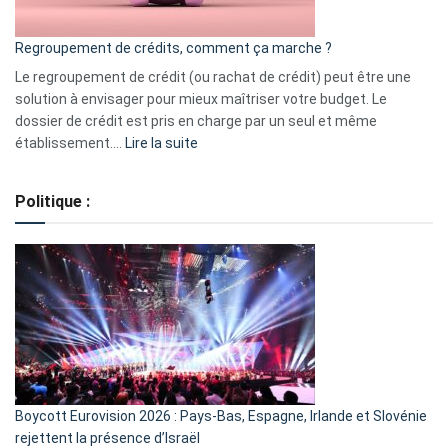
en
bourse
Regroupement de crédits, comment ça marche ?
pour
début
Le regroupement de crédit (ou rachat de crédit) peut être une
2023
solution à envisager pour mieux maîtriser votre budget. Le
dossier de crédit est pris en charge par un seul et même
:
établissement.…
Lire la suite
Regroupement
de
Politique :
crédits,
comment
ça
marche
?
Boycott Eurovision 2026 : Pays-Bas, Espagne, Irlande et Slovénie
rejettent la présence d’Israël