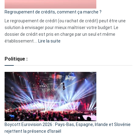
bourse
Regroupement de crédits, comment ça marche ?
pour
début
Le regroupement de crédit (ou rachat de crédit) peut être une
2023
solution à envisager pour mieux maîtriser votre budget. Le
dossier de crédit est pris en charge par un seul et même
:
établissement.…
Lire la suite
Regroupement
de
Politique :
crédits,
comment
ça
marche
?
Boycott Eurovision 2026 : Pays-Bas, Espagne, Irlande et Slovénie
rejettent la présence d’Israël