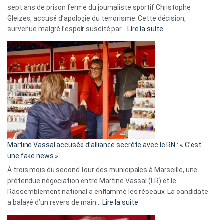
sept ans de prison ferme du journaliste sportif Christophe
Gleizes, accusé d’apologie du terrorisme. Cette décision,
:
survenue malgré l’espoir suscité par…
Lire la suite
Christophe
Gleizes
:
Les
7
ans
de
prison
confirmés
en
Martine Vassal accusée d’alliance secrète avec le RN : « C’est
Algérie
une fake news »
À trois mois du second tour des municipales à Marseille, une
prétendue négociation entre Martine Vassal (LR) et le
Rassemblement national a enflammé les réseaux. La candidate
:
a balayé d’un revers de main…
Lire la suite
Martine