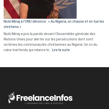
tout
défoncé,
il
parle
Nicki Minaj à l’ONU dénonce : « Au Nigeria, on chasse et on tue les
avec
chrétiens »
ses
Nicki Minaj a pris la parole devant l’Assemblée générale des
tripes »
Nations Unies pour alerter sur les persécutions dont sont
victimes les communautés chrétiennes au Nigeria. Un cri du
:
cœur inattendu qui relance le…
Lire la suite
Nicki
Minaj
à
l’ONU
dénonce
:
«
Au
Nigeria,
on
chasse