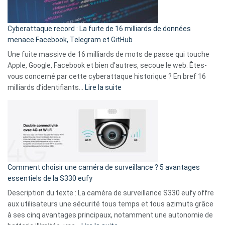
Party
pour
Cyberattaque record : La fuite de 16 milliards de données
comparer
menace Facebook, Telegram et GitHub
vos
goûts
Une fuite massive de 16 milliards de mots de passe qui touche
musicaux
Apple, Google, Facebook et bien d’autres, secoue le web. Êtes-
avec
vous concerné par cette cyberattaque historique ? En bref 16
9
:
milliards d’identifiants…
Lire la suite
amis
Cyberattaque
!
record
:
La
fuite
de
16
Comment choisir une caméra de surveillance ? 5 avantages
milliards
essentiels de la S330 eufy
de
Description du texte : La caméra de surveillance S330 eufy offre
données
aux utilisateurs une sécurité tous temps et tous azimuts grâce
menace
à ses cinq avantages principaux, notamment une autonomie de
Facebook,