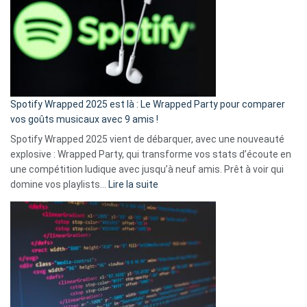
«
je
n’ai
pas
de
cash
»
Spotify Wrapped 2025 est là : Le Wrapped Party pour comparer
:
vos goûts musicaux avec 9 amis !
comment
Spotify Wrapped 2025 vient de débarquer, avec une nouveauté
Solly
explosive : Wrapped Party, qui transforme vos stats d’écoute en
change
une compétition ludique avec jusqu’à neuf amis. Prêt à voir qui
la
:
domine vos playlists…
Lire la suite
vie
Spotify
des
Wrapped
sans-
2025
abri
est
en
là
3
:
secondes
Le
Wrapped