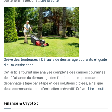
:
batterie illimitée, une…
Lire la suite
Telegram
Comment
et
choisir
GitHub
une
caméra
de
surveillance
?
5
avantages
essentiels
Grève des tondeuses ? Défauts de démarrage courants et guide
de
d’auto-assistance
la
S330
Cet article fournit une analyse complète des causes courantes
eufy
de défaillance du démarrage des faucheuses et propose un
dépannage étape par étape et des solutions ciblées, ainsi que
:
des recommandations d’entretien préventif. Grève…
Lire la suite
Grè
de
Finance & Crypto :
to
?