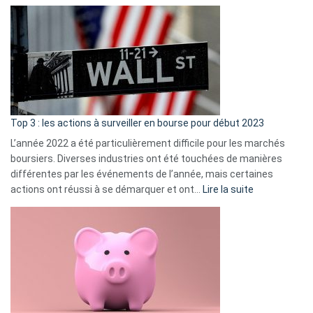
Déf
de
dé
cou
et
gui
d’a
ass
Top 3 : les actions à surveiller en bourse pour début 2023
L’année 2022 a été particulièrement difficile pour les marchés
boursiers. Diverses industries ont été touchées de manières
différentes par les événements de l’année, mais certaines
:
actions ont réussi à se démarquer et ont…
Lire la suite
Top
3
:
les
actions
à
surveiller
en