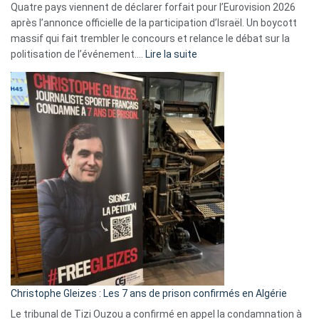
Quatre pays viennent de déclarer forfait pour l’Eurovision 2026
après l’annonce officielle de la participation d’Israël. Un boycott
massif qui fait trembler le concours et relance le débat sur la
:
politisation de l’événement.…
Lire la suite
Boycott
Eurovision
2026
:
Pays-
Bas,
Espagne,
Irlande
et
Slovénie
rejettent
la
présence
d’Israël
Christophe Gleizes : Les 7 ans de prison confirmés en Algérie
Le tribunal de Tizi Ouzou a confirmé en appel la condamnation à