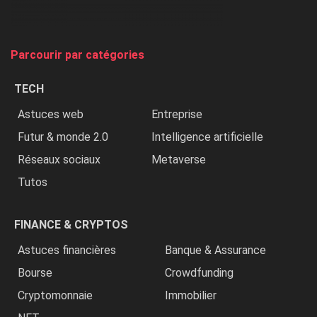
et
on
tue
Parcourir par catégories
les
chrétiens
TECH
»
Astuces web
Entreprise
Futur & monde 2.0
Intelligence artificielle
Réseaux sociaux
Metaverse
Tutos
FINANCE & CRYPTOS
Astuces financières
Banque & Assurance
Bourse
Crowdfunding
Cryptomonnaie
Immobilier