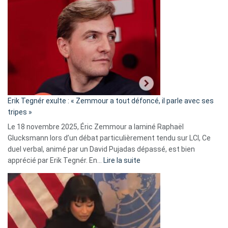
Vassal
accusée
d’alliance
secrète
avec
le
RN
:
«
Erik Tegnér exulte : « Zemmour a tout défoncé, il parle avec ses
C’est
tripes »
une
Le 18 novembre 2025, Éric Zemmour a laminé Raphaël
fake
Glucksmann lors d’un débat particulièrement tendu sur LCI, Ce
news
duel verbal, animé par un David Pujadas dépassé, est bien
»
:
apprécié par Erik Tegnér. En…
Lire la suite
Erik
Tegnér
exulte
:
« Zemmour
a