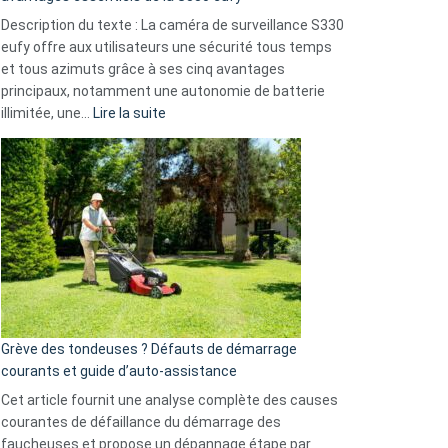
de
Description du texte : La caméra de surveillance S330
données
eufy offre aux utilisateurs une sécurité tous temps
menace
et tous azimuts grâce à ses cinq avantages
Facebook,
principaux, notamment une autonomie de batterie
Telegram
:
illimitée, une…
Lire la suite
et
Comment
GitHub
choisir
une
caméra
de
surveillance
?
5
avantages
essentiels
Grève des tondeuses ? Défauts de démarrage
de
courants et guide d’auto-assistance
la
S330
Cet article fournit une analyse complète des causes
eufy
courantes de défaillance du démarrage des
faucheuses et propose un dépannage étape par