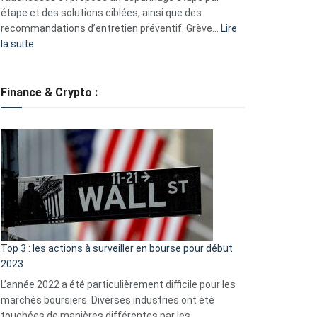
étape et des solutions ciblées, ainsi que des
recommandations d’entretien préventif. Grève…
Lire
:
la suite
Grève
des
tondeuses
Finance & Crypto :
?
Défauts
de
démarrage
courants
et
guide
d’auto-
assistance
Top 3 : les actions à surveiller en bourse pour début
2023
L’année 2022 a été particulièrement difficile pour les
marchés boursiers. Diverses industries ont été
touchées de manières différentes par les