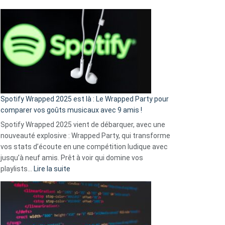
Fini
l’excuse
«
je
n’ai
pas
de
cash
»
Spotify Wrapped 2025 est là : Le Wrapped Party pour
:
comparer vos goûts musicaux avec 9 amis !
comment
Spotify Wrapped 2025 vient de débarquer, avec une
Solly
nouveauté explosive : Wrapped Party, qui transforme
change
vos stats d’écoute en une compétition ludique avec
la
jusqu’à neuf amis. Prêt à voir qui domine vos
vie
:
playlists…
Lire la suite
des
Spotify
sans-
Wrapped
abri
2025
en
est
3
là