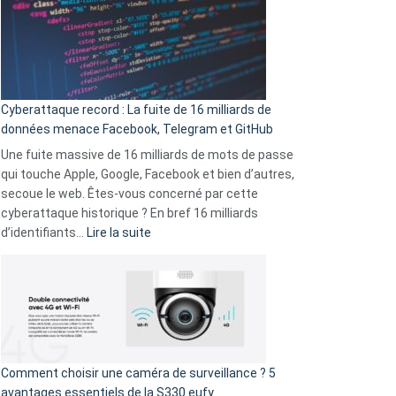
secondes
:
Le
Wrapped
Party
pour
Cyberattaque record : La fuite de 16 milliards de
comparer
données menace Facebook, Telegram et GitHub
vos
goûts
Une fuite massive de 16 milliards de mots de passe
musicaux
qui touche Apple, Google, Facebook et bien d’autres,
avec
secoue le web. Êtes-vous concerné par cette
9
cyberattaque historique ? En bref 16 milliards
amis
:
d’identifiants…
Lire la suite
!
Cyberattaque
record
:
La
fuite
de
16
Comment choisir une caméra de surveillance ? 5
milliards
avantages essentiels de la S330 eufy