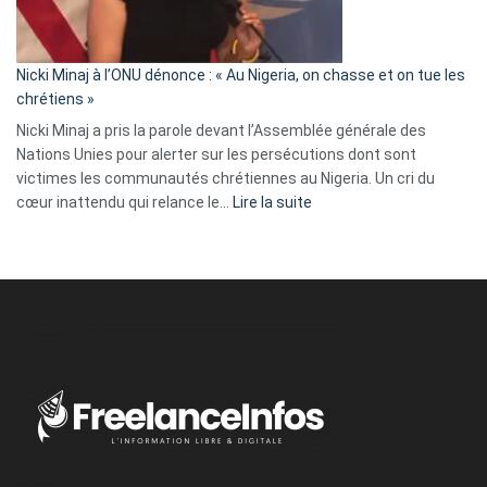
tout
défoncé,
il
parle
Nicki Minaj à l’ONU dénonce : « Au Nigeria, on chasse et on tue les
avec
chrétiens »
ses
Nicki Minaj a pris la parole devant l’Assemblée générale des
tripes »
Nations Unies pour alerter sur les persécutions dont sont
victimes les communautés chrétiennes au Nigeria. Un cri du
:
cœur inattendu qui relance le…
Lire la suite
Nicki
Minaj
à
l’ONU
dénonce
:
«
Au
Nigeria,
on
chasse