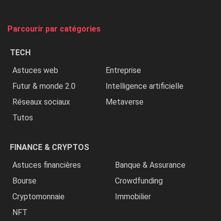
et
on
tue
Parcourir par catégories
les
chrétiens
TECH
»
Astuces web
Entreprise
Futur & monde 2.0
Intelligence artificielle
Réseaux sociaux
Metaverse
Tutos
FINANCE & CRYPTOS
Astuces financières
Banque & Assurance
Bourse
Crowdfunding
Cryptomonnaie
Immobilier
NFT