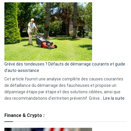
Comment
et
choisir
GitHub
une
caméra
de
surveillance
?
5
avantages
essentiels
Grève des tondeuses ? Défauts de démarrage courants et guide
de
d’auto-assistance
la
S330
Cet article fournit une analyse complète des causes courantes
eufy
de défaillance du démarrage des faucheuses et propose un
dépannage étape par étape et des solutions ciblées, ainsi que
:
des recommandations d’entretien préventif. Grève…
Lire la suite
Grè
de
Finance & Crypto :
to
?
Déf