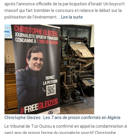
après l’annonce officielle de la participation d’Israël. Un boycott
massif qui fait trembler le concours et relance le débat sur la
:
politisation de l’événement.…
Lire la suite
Boycott
Eurovision
2026
:
Pays-
Bas,
Espagne,
Irlande
et
Slovénie
rejettent
la
présence
d’Israël
Christophe Gleizes : Les 7 ans de prison confirmés en Algérie
Le tribunal de Tizi Ouzou a confirmé en appel la condamnation à
sept ans de prison ferme du journaliste sportif Christophe