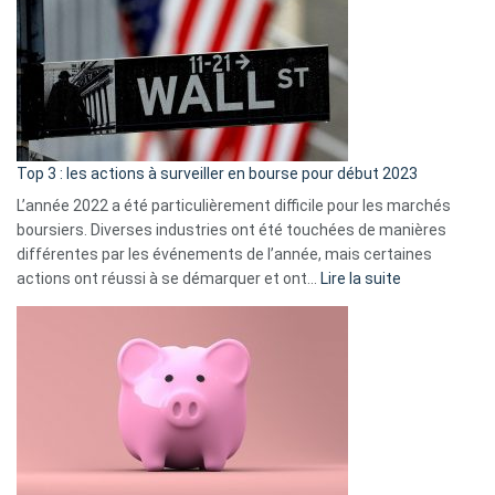
de
dé
cou
et
gui
d’a
ass
Top 3 : les actions à surveiller en bourse pour début 2023
L’année 2022 a été particulièrement difficile pour les marchés
boursiers. Diverses industries ont été touchées de manières
différentes par les événements de l’année, mais certaines
:
actions ont réussi à se démarquer et ont…
Lire la suite
Top
3
:
les
actions
à
surveiller
en