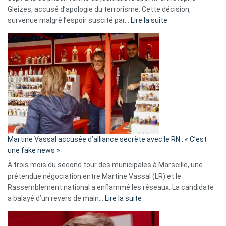
Gleizes, accusé d’apologie du terrorisme. Cette décision,
:
survenue malgré l’espoir suscité par…
Lire la suite
Christophe
Gleizes
:
Les
7
ans
de
prison
confirmés
en
Martine Vassal accusée d’alliance secrète avec le RN : « C’est
Algérie
une fake news »
À trois mois du second tour des municipales à Marseille, une
prétendue négociation entre Martine Vassal (LR) et le
Rassemblement national a enflammé les réseaux. La candidate
:
a balayé d’un revers de main…
Lire la suite
Martine
Vassal