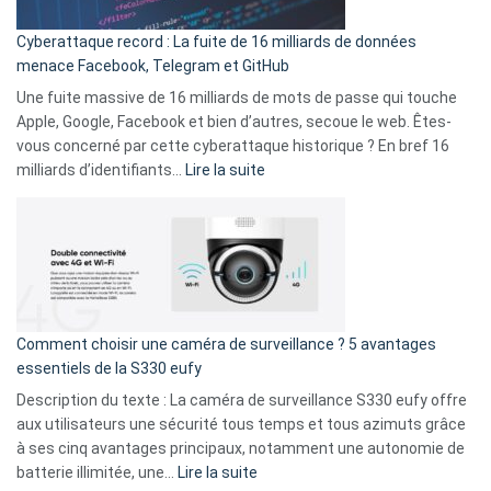
pour
Cyberattaque record : La fuite de 16 milliards de données
comparer
menace Facebook, Telegram et GitHub
vos
goûts
Une fuite massive de 16 milliards de mots de passe qui touche
musicaux
Apple, Google, Facebook et bien d’autres, secoue le web. Êtes-
avec
vous concerné par cette cyberattaque historique ? En bref 16
9
:
milliards d’identifiants…
Lire la suite
amis
Cyberattaque
!
record
:
La
fuite
de
16
Comment choisir une caméra de surveillance ? 5 avantages
milliards
essentiels de la S330 eufy
de
Description du texte : La caméra de surveillance S330 eufy offre
données
aux utilisateurs une sécurité tous temps et tous azimuts grâce
menace
à ses cinq avantages principaux, notamment une autonomie de
Facebook,
:
batterie illimitée, une…
Lire la suite
Telegram