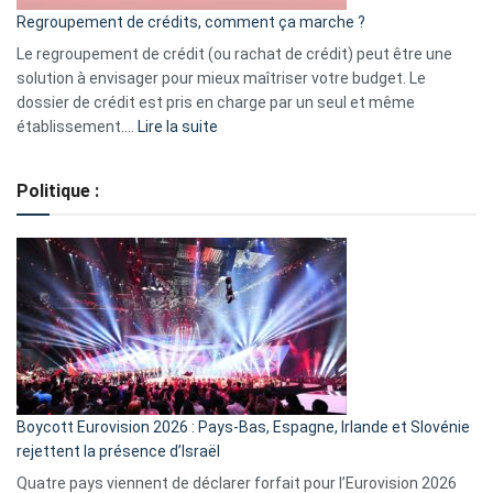
bourse
Regroupement de crédits, comment ça marche ?
pour
début
Le regroupement de crédit (ou rachat de crédit) peut être une
2023
solution à envisager pour mieux maîtriser votre budget. Le
dossier de crédit est pris en charge par un seul et même
:
établissement.…
Lire la suite
Regroupement
de
Politique :
crédits,
comment
ça
marche
?
Boycott Eurovision 2026 : Pays-Bas, Espagne, Irlande et Slovénie
rejettent la présence d’Israël
Quatre pays viennent de déclarer forfait pour l’Eurovision 2026