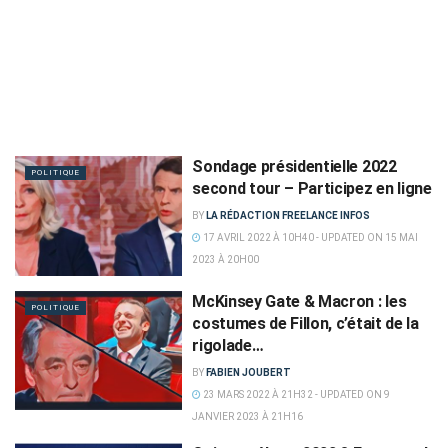
Sondage présidentielle 2022
POLITIQUE
second tour – Participez en ligne
BY
LA RÉDACTION FREELANCE INFOS
17 AVRIL 2022 À 10H40 - UPDATED ON 15 MAI
2023 À 20H00
McKinsey Gate & Macron : les
POLITIQUE
costumes de Fillon, c’était de la
rigolade…
BY
FABIEN JOUBERT
23 MARS 2022 À 21H32 - UPDATED ON 9
JANVIER 2023 À 21H16