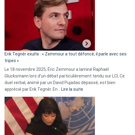
accusée
d’alliance
secrète
avec
le
RN
:
«
Erik Tegnér exulte : « Zemmour a tout défoncé, il parle avec ses
C’est
tripes »
une
Le 18 novembre 2025, Éric Zemmour a laminé Raphaël
fake
Glucksmann lors d’un débat particulièrement tendu sur LCI, Ce
news
duel verbal, animé par un David Pujadas dépassé, est bien
»
:
apprécié par Erik Tegnér. En…
Lire la suite
Erik
Tegnér
exulte
:
« Zemmour
a