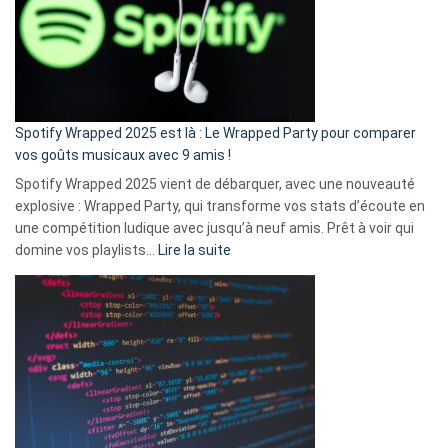
je
n’ai
pas
de
cash
»
Spotify Wrapped 2025 est là : Le Wrapped Party pour comparer
:
vos goûts musicaux avec 9 amis !
comment
Spotify Wrapped 2025 vient de débarquer, avec une nouveauté
Solly
explosive : Wrapped Party, qui transforme vos stats d’écoute en
change
une compétition ludique avec jusqu’à neuf amis. Prêt à voir qui
la
:
domine vos playlists…
Lire la suite
vie
Spotify
des
Wrapped
sans-
2025
abri
est
en
là
3
:
secondes
Le
Wrapped
Party