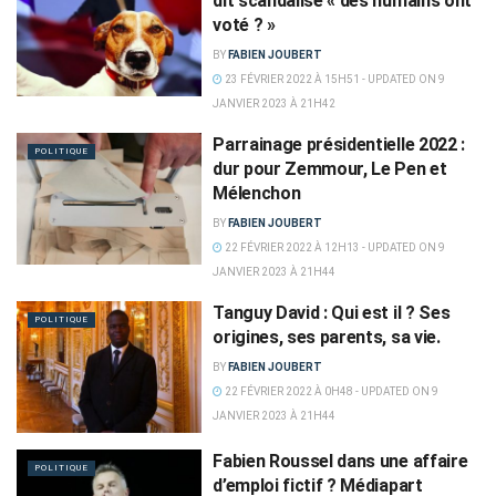
dit scandalisé « des humains ont
voté ? »
BY
FABIEN JOUBERT
23 FÉVRIER 2022 À 15H51 - UPDATED ON 9
JANVIER 2023 À 21H42
Parrainage présidentielle 2022 :
POLITIQUE
dur pour Zemmour, Le Pen et
Mélenchon
BY
FABIEN JOUBERT
22 FÉVRIER 2022 À 12H13 - UPDATED ON 9
JANVIER 2023 À 21H44
Tanguy David : Qui est il ? Ses
POLITIQUE
origines, ses parents, sa vie.
BY
FABIEN JOUBERT
22 FÉVRIER 2022 À 0H48 - UPDATED ON 9
JANVIER 2023 À 21H44
Fabien Roussel dans une affaire
POLITIQUE
d’emploi fictif ? Médiapart