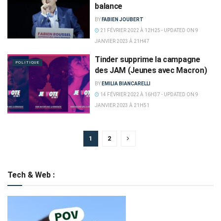
balance
BY
FABIEN JOUBERT
21 FÉVRIER 2022 À 12H25 - UPDATED ON 9
JANVIER 2023 À 21H47
Tinder supprime la campagne
POLITIQUE
des JAM (Jeunes avec Macron)
BY
EMILIA BIANCARELLI
14 FÉVRIER 2022 À 16H37 - UPDATED ON 9
JANVIER 2023 À 21H51
1
2
Tech & Web :