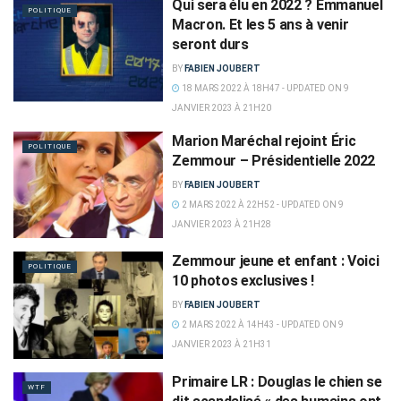
Qui sera élu en 2022 ? Emmanuel
POLITIQUE
Macron. Et les 5 ans à venir
seront durs
BY
FABIEN JOUBERT
18 MARS 2022 À 18H47 - UPDATED ON 9
JANVIER 2023 À 21H20
Marion Maréchal rejoint Éric
POLITIQUE
Zemmour – Présidentielle 2022
BY
FABIEN JOUBERT
2 MARS 2022 À 22H52 - UPDATED ON 9
JANVIER 2023 À 21H28
Zemmour jeune et enfant : Voici
POLITIQUE
10 photos exclusives !
BY
FABIEN JOUBERT
2 MARS 2022 À 14H43 - UPDATED ON 9
JANVIER 2023 À 21H31
Primaire LR : Douglas le chien se
WTF