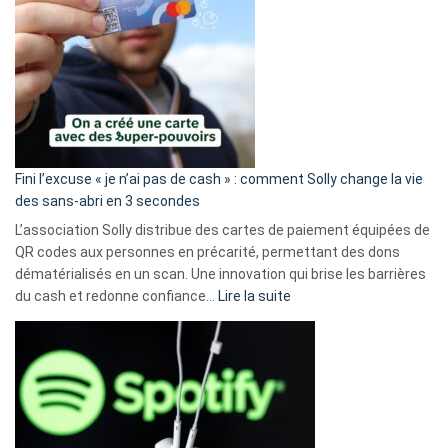
Fini l’excuse « je n’ai pas de cash » : comment Solly change la vie
des sans-abri en 3 secondes
L’association Solly distribue des cartes de paiement équipées de
QR codes aux personnes en précarité, permettant des dons
dématérialisés en un scan. Une innovation qui brise les barrières
:
du cash et redonne confiance…
Lire la suite
Fini
l’excuse
«
je
n’ai
pas