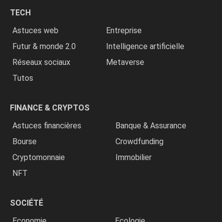
chrétiens
TECH
»
Astuces web
Entreprise
Futur & monde 2.0
Intelligence artificielle
Réseaux sociaux
Metaverse
Tutos
FINANCE & CRYPTOS
Astuces financières
Banque & Assurance
Bourse
Crowdfunding
Cryptomonnaie
Immobilier
NFT
SOCIÉTÉ
Economie
Ecologie