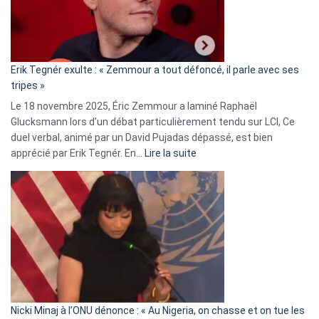
le
RN
:
«
Erik Tegnér exulte : « Zemmour a tout défoncé, il parle avec ses
C’est
tripes »
une
Le 18 novembre 2025, Éric Zemmour a laminé Raphaël
fake
Glucksmann lors d’un débat particulièrement tendu sur LCI, Ce
news
duel verbal, animé par un David Pujadas dépassé, est bien
»
:
apprécié par Erik Tegnér. En…
Lire la suite
Erik
Tegnér
exulte
:
« Zemmour
a
tout
défoncé,
il
parle
Nicki Minaj à l’ONU dénonce : « Au Nigeria, on chasse et on tue les