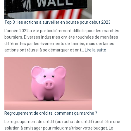
et
gui
d’a
ass
Top 3 : les actions à surveiller en bourse pour début 2023
L’année 2022 a été particulièrement difficile pour les marchés
boursiers. Diverses industries ont été touchées de manières
différentes par les événements de l’année, mais certaines
:
actions ont réussi à se démarquer et ont…
Lire la suite
Top
3
:
les
actions
à
surveiller
en
bourse
Regroupement de crédits, comment ça marche ?
pour
début
Le regroupement de crédit (ou rachat de crédit) peut être une
2023
solution à envisager pour mieux maîtriser votre budget. Le