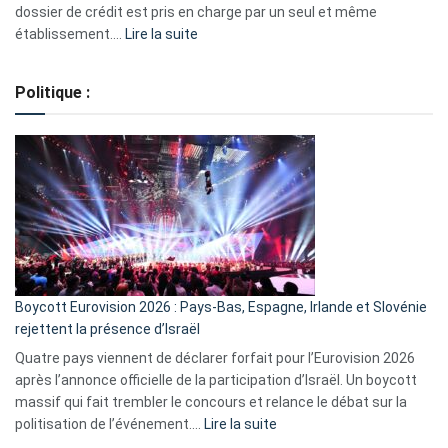
dossier de crédit est pris en charge par un seul et même
:
établissement.…
Lire la suite
Regroupement
de
Politique :
crédits,
comment
ça
marche
?
Boycott Eurovision 2026 : Pays-Bas, Espagne, Irlande et Slovénie
rejettent la présence d’Israël
Quatre pays viennent de déclarer forfait pour l’Eurovision 2026
après l’annonce officielle de la participation d’Israël. Un boycott
massif qui fait trembler le concours et relance le débat sur la
:
politisation de l’événement.…
Lire la suite
Boycott