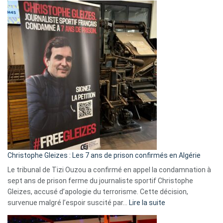
Eurovision
2026
:
Pays-
Bas,
Espagne,
Irlande
et
Slovénie
rejettent
la
présence
d’Israël
Christophe Gleizes : Les 7 ans de prison confirmés en Algérie
Le tribunal de Tizi Ouzou a confirmé en appel la condamnation à
sept ans de prison ferme du journaliste sportif Christophe
Gleizes, accusé d’apologie du terrorisme. Cette décision,
:
survenue malgré l’espoir suscité par…
Lire la suite
Christophe