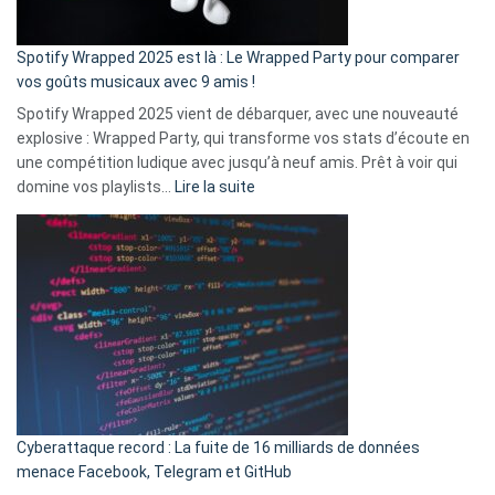
de
cash
»
Spotify Wrapped 2025 est là : Le Wrapped Party pour comparer
:
vos goûts musicaux avec 9 amis !
comment
Spotify Wrapped 2025 vient de débarquer, avec une nouveauté
Solly
explosive : Wrapped Party, qui transforme vos stats d’écoute en
change
une compétition ludique avec jusqu’à neuf amis. Prêt à voir qui
la
:
domine vos playlists…
Lire la suite
vie
Spotify
des
Wrapped
sans-
2025
abri
est
en
là
3
:
secondes
Le
Wrapped
Party
pour
Cyberattaque record : La fuite de 16 milliards de données
comparer
menace Facebook, Telegram et GitHub
vos