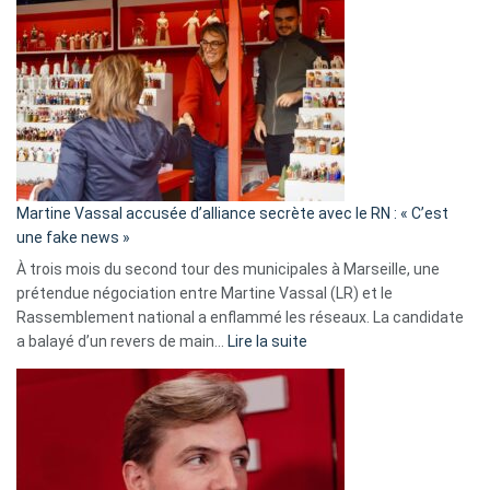
Gleizes
:
Les
7
ans
de
prison
confirmés
en
Martine Vassal accusée d’alliance secrète avec le RN : « C’est
Algérie
une fake news »
À trois mois du second tour des municipales à Marseille, une
prétendue négociation entre Martine Vassal (LR) et le
Rassemblement national a enflammé les réseaux. La candidate
:
a balayé d’un revers de main…
Lire la suite
Martine
Vassal
accusée
d’alliance
secrète
avec