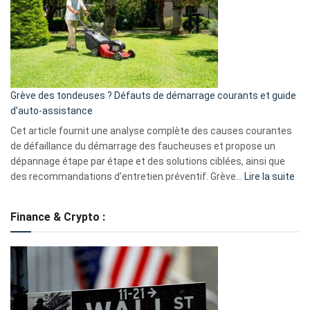
de
surveillance
?
5
avantages
essentiels
Grève des tondeuses ? Défauts de démarrage courants et guide
de
d’auto-assistance
la
S330
Cet article fournit une analyse complète des causes courantes
eufy
de défaillance du démarrage des faucheuses et propose un
dépannage étape par étape et des solutions ciblées, ainsi que
:
des recommandations d’entretien préventif. Grève…
Lire la suite
Grè
de
Finance & Crypto :
to
?
Déf
de
dé
cou