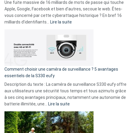
goûts
Une fuite massive de 16 milliards de mots de passe qui touche
musicaux
Apple, Google, Facebook et bien d’autres, secoue le web. Êtes-
avec
vous concerné par cette cyberattaque historique ? En bref 16
9
:
milliards d’identifiants…
Lire la suite
amis
Cyberattaque
!
record
:
La
fuite
de
16
Comment choisir une caméra de surveillance ? 5 avantages
milliards
essentiels de la S330 eufy
de
Description du texte : La caméra de surveillance S330 eufy offre
données
aux utilisateurs une sécurité tous temps et tous azimuts grâce
menace
à ses cinq avantages principaux, notamment une autonomie de
Facebook,
:
batterie illimitée, une…
Lire la suite
Telegram
Comment
et
choisir
GitHub
une
caméra