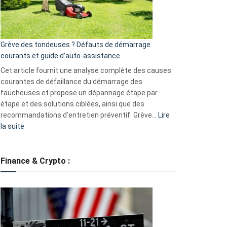
?
5
avantages
essentiels
Grève des tondeuses ? Défauts de démarrage
de
courants et guide d’auto-assistance
la
S330
Cet article fournit une analyse complète des causes
eufy
courantes de défaillance du démarrage des
faucheuses et propose un dépannage étape par
étape et des solutions ciblées, ainsi que des
recommandations d’entretien préventif. Grève…
Lire
:
la suite
Grève
des
tondeuses
Finance & Crypto :
?
Défauts
de
démarrage
courants
et