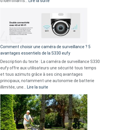
amis
:
d’identifiants…
Lire la suite
!
Cyberattaque
record
:
La
fuite
de
16
Comment choisir une caméra de surveillance ? 5
milliards
avantages essentiels de la S330 eufy
de
Description du texte : La caméra de surveillance S330
données
eufy offre aux utilisateurs une sécurité tous temps
menace
et tous azimuts grâce à ses cinq avantages
Facebook,
principaux, notamment une autonomie de batterie
Telegram
:
illimitée, une…
Lire la suite
et
Comment
GitHub
choisir
une
caméra
de
surveillance