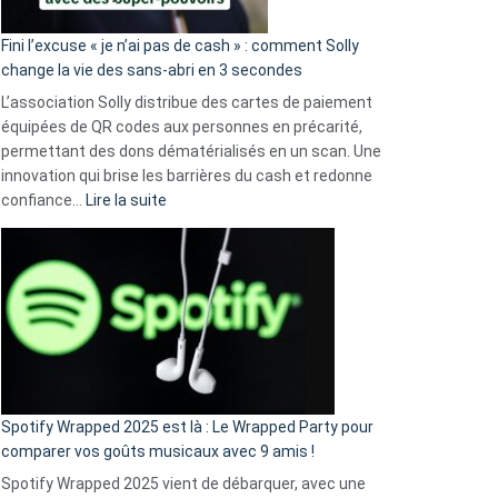
Fini l’excuse « je n’ai pas de cash » : comment Solly
change la vie des sans-abri en 3 secondes
L’association Solly distribue des cartes de paiement
équipées de QR codes aux personnes en précarité,
permettant des dons dématérialisés en un scan. Une
innovation qui brise les barrières du cash et redonne
:
confiance…
Lire la suite
Fini
l’excuse
«
je
n’ai
pas
de
cash
»
Spotify Wrapped 2025 est là : Le Wrapped Party pour
:
comparer vos goûts musicaux avec 9 amis !
comment
Spotify Wrapped 2025 vient de débarquer, avec une
Solly