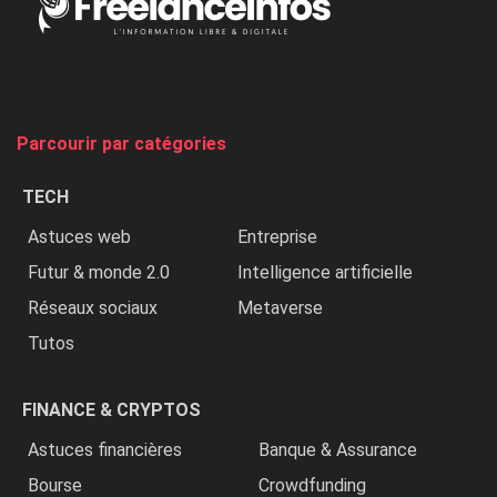
Nigeria,
on
chasse
et
on
tue
Parcourir par catégories
les
chrétiens
TECH
»
Astuces web
Entreprise
Futur & monde 2.0
Intelligence artificielle
Réseaux sociaux
Metaverse
Tutos
FINANCE & CRYPTOS
Astuces financières
Banque & Assurance
Bourse
Crowdfunding