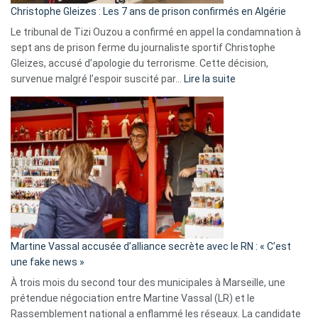
Christophe Gleizes : Les 7 ans de prison confirmés en Algérie
Le tribunal de Tizi Ouzou a confirmé en appel la condamnation à
sept ans de prison ferme du journaliste sportif Christophe
Gleizes, accusé d’apologie du terrorisme. Cette décision,
:
survenue malgré l’espoir suscité par…
Lire la suite
Christophe
Gleizes
:
Les
7
ans
de
prison
confirmés
en
Martine Vassal accusée d’alliance secrète avec le RN : « C’est
Algérie
une fake news »
À trois mois du second tour des municipales à Marseille, une
prétendue négociation entre Martine Vassal (LR) et le
Rassemblement national a enflammé les réseaux. La candidate