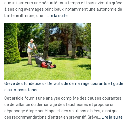
aux utilisateurs une sécurité tous temps et tous azimuts grâce
menace
à ses cinq avantages principaux, notamment une autonomie de
Facebook,
:
batterie illimitée, une…
Lire la suite
Telegram
Comment
et
choisir
GitHub
une
caméra
de
surveillance
?
5
avantages
essentiels
Grève des tondeuses ? Défauts de démarrage courants et guide
de
d’auto-assistance
la
S330
Cet article fournit une analyse complète des causes courantes
eufy
de défaillance du démarrage des faucheuses et propose un
dépannage étape par étape et des solutions ciblées, ainsi que
:
des recommandations d’entretien préventif. Grève…
Lire la suite
Grè