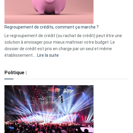
à
surveiller
en
bourse
Regroupement de crédits, comment ça marche ?
pour
début
Le regroupement de crédit (ou rachat de crédit) peut être une
2023
solution à envisager pour mieux maîtriser votre budget. Le
dossier de crédit est pris en charge par un seul et même
:
établissement.…
Lire la suite
Regroupement
de
Politique :
crédits,
comment
ça
marche
?