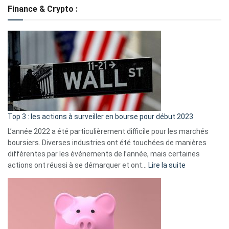
de
Finance & Crypto :
to
?
Déf
de
dé
cou
et
gui
d’a
ass
Top 3 : les actions à surveiller en bourse pour début 2023
L’année 2022 a été particulièrement difficile pour les marchés
boursiers. Diverses industries ont été touchées de manières
différentes par les événements de l’année, mais certaines
:
actions ont réussi à se démarquer et ont…
Lire la suite
Top
3
:
les
actions