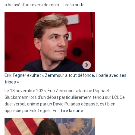
:
a balayé d’un revers de main…
Lire la suite
Martine
Vassal
accusée
d’alliance
secrète
avec
le
RN
:
«
Erik Tegnér exulte : « Zemmour a tout défoncé, il parle avec ses
C’est
tripes »
une
Le 18 novembre 2025, Éric Zemmour a laminé Raphaël
fake
Glucksmann lors d’un débat particulièrement tendu sur LCI, Ce
news
duel verbal, animé par un David Pujadas dépassé, est bien
»
:
apprécié par Erik Tegnér. En…
Lire la suite
Erik
Tegnér
exulte