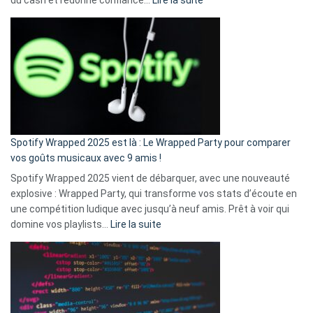
du cash et redonne confiance…
Lire la suite
Fini
l’excuse
«
je
n’ai
pas
de
cash
»
Spotify Wrapped 2025 est là : Le Wrapped Party pour comparer
:
vos goûts musicaux avec 9 amis !
comment
Spotify Wrapped 2025 vient de débarquer, avec une nouveauté
Solly
explosive : Wrapped Party, qui transforme vos stats d’écoute en
change
une compétition ludique avec jusqu’à neuf amis. Prêt à voir qui
la
:
domine vos playlists…
Lire la suite
vie
Spotify
des
Wrapped
sans-
2025
abri
est
en
là
3