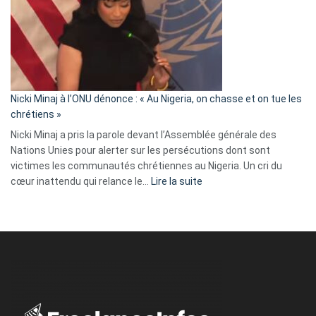
:
« Zemmour
a
tout
défoncé,
il
parle
Nicki Minaj à l’ONU dénonce : « Au Nigeria, on chasse et on tue les
avec
chrétiens »
ses
Nicki Minaj a pris la parole devant l’Assemblée générale des
tripes »
Nations Unies pour alerter sur les persécutions dont sont
victimes les communautés chrétiennes au Nigeria. Un cri du
:
cœur inattendu qui relance le…
Lire la suite
Nicki
Minaj
à
l’ONU
dénonce
:
«
Au