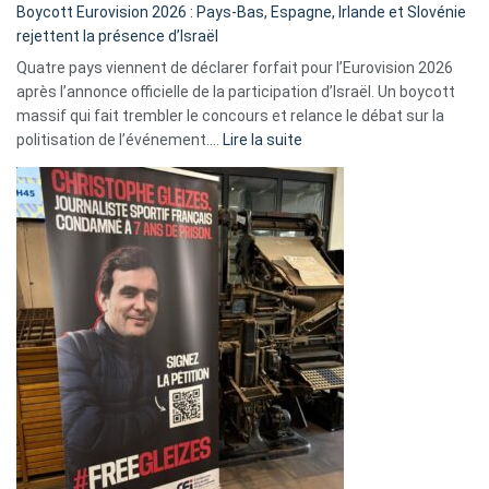
Boycott Eurovision 2026 : Pays-Bas, Espagne, Irlande et Slovénie
rejettent la présence d’Israël
Quatre pays viennent de déclarer forfait pour l’Eurovision 2026
après l’annonce officielle de la participation d’Israël. Un boycott
massif qui fait trembler le concours et relance le débat sur la
:
politisation de l’événement.…
Lire la suite
Boycott
Eurovision
2026
:
Pays-
Bas,
Espagne,
Irlande
et
Slovénie
rejettent
la
présence
d’Israël