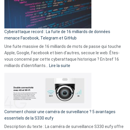
:
secondes
Le
Wrapped
Party
pour
Cyberattaque record : La fuite de 16 milliards de données
comparer
menace Facebook, Telegram et GitHub
vos
goûts
Une fuite massive de 16 milliards de mots de passe qui touche
musicaux
Apple, Google, Facebook et bien d’autres, secoue le web. Êtes-
avec
vous concerné par cette cyberattaque historique ? En bref 16
9
:
milliards d’identifiants…
Lire la suite
amis
Cyberattaque
!
record
:
La
fuite
de
16
Comment choisir une caméra de surveillance ? 5 avantages
milliards
essentiels de la S330 eufy
de
Description du texte : La caméra de surveillance S330 eufy offre
données