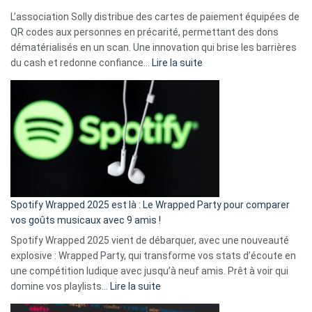
L’association Solly distribue des cartes de paiement équipées de
QR codes aux personnes en précarité, permettant des dons
dématérialisés en un scan. Une innovation qui brise les barrières
:
du cash et redonne confiance…
Lire la suite
Fini
l’excuse
«
je
n’ai
pas
de
cash
»
Spotify Wrapped 2025 est là : Le Wrapped Party pour comparer
:
vos goûts musicaux avec 9 amis !
comment
Spotify Wrapped 2025 vient de débarquer, avec une nouveauté
Solly
explosive : Wrapped Party, qui transforme vos stats d’écoute en
change
une compétition ludique avec jusqu’à neuf amis. Prêt à voir qui
la
:
domine vos playlists…
Lire la suite
vie
Spotify
des