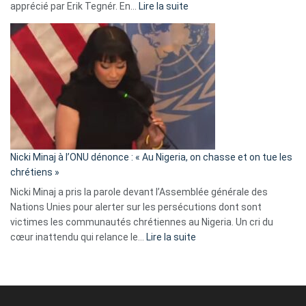
:
apprécié par Erik Tegnér. En…
Lire la suite
Erik
Tegnér
exulte
:
« Zemmour
a
tout
défoncé,
il
parle
Nicki Minaj à l’ONU dénonce : « Au Nigeria, on chasse et on tue les
avec
chrétiens »
ses
Nicki Minaj a pris la parole devant l’Assemblée générale des
tripes »
Nations Unies pour alerter sur les persécutions dont sont
victimes les communautés chrétiennes au Nigeria. Un cri du
:
cœur inattendu qui relance le…
Lire la suite
Nicki
Minaj
à
l’ONU