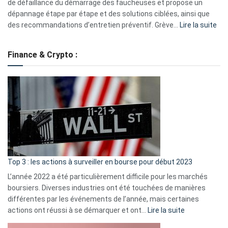
eufy
de défaillance du démarrage des faucheuses et propose un
dépannage étape par étape et des solutions ciblées, ainsi que
:
des recommandations d’entretien préventif. Grève…
Lire la suite
Grè
de
Finance & Crypto :
to
?
Déf
de
dé
cou
et
gui
d’a
ass
Top 3 : les actions à surveiller en bourse pour début 2023
L’année 2022 a été particulièrement difficile pour les marchés
boursiers. Diverses industries ont été touchées de manières
différentes par les événements de l’année, mais certaines
:
actions ont réussi à se démarquer et ont…
Lire la suite
Top