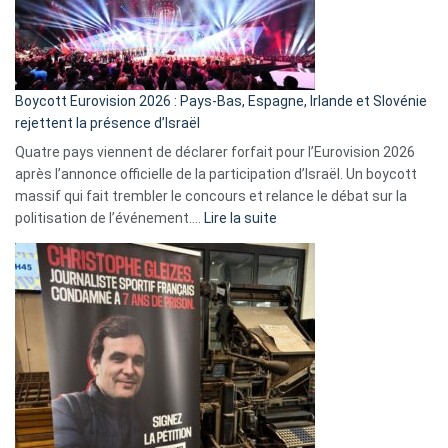
Boycott Eurovision 2026 : Pays-Bas, Espagne, Irlande et Slovénie
rejettent la présence d’Israël
Quatre pays viennent de déclarer forfait pour l’Eurovision 2026
après l’annonce officielle de la participation d’Israël. Un boycott
massif qui fait trembler le concours et relance le débat sur la
:
politisation de l’événement.…
Lire la suite
Boycott
Eurovision
2026
:
Pays-
Bas,
Espagne,
Irlande
et
Slovénie