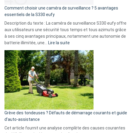
16
Comment choisir une caméra de surveillance ? 5 avantages
milliards
essentiels de la S330 eufy
de
Description du texte : La caméra de surveillance S330 eufy offre
données
aux utilisateurs une sécurité tous temps et tous azimuts grâce
menace
à ses cinq avantages principaux, notamment une autonomie de
Facebook,
:
batterie illimitée, une…
Lire la suite
Telegram
Comment
et
choisir
GitHub
une
caméra
de
surveillance
?
5
avantages
essentiels
Grève des tondeuses ? Défauts de démarrage courants et guide
de
d’auto-assistance
la
S330
Cet article fournit une analyse complète des causes courantes