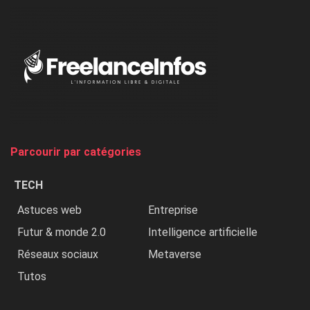
dénonce
:
«
Au
Nigeria,
on
chasse
et
on
tue
Parcourir par catégories
les
chrétiens
TECH
»
Astuces web
Entreprise
Futur & monde 2.0
Intelligence artificielle
Réseaux sociaux
Metaverse
Tutos