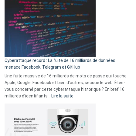
Wrapped
sans-
2025
abri
est
en
là
3
:
secondes
Le
Wrapped
Party
pour
Cyberattaque record : La fuite de 16 milliards de données
comparer
menace Facebook, Telegram et GitHub
vos
goûts
Une fuite massive de 16 milliards de mots de passe qui touche
musicaux
Apple, Google, Facebook et bien d’autres, secoue le web. Êtes-
avec
vous concerné par cette cyberattaque historique ? En bref 16
9
:
milliards d’identifiants…
Lire la suite
amis
Cyberattaque
!
record
:
La
fuite
de