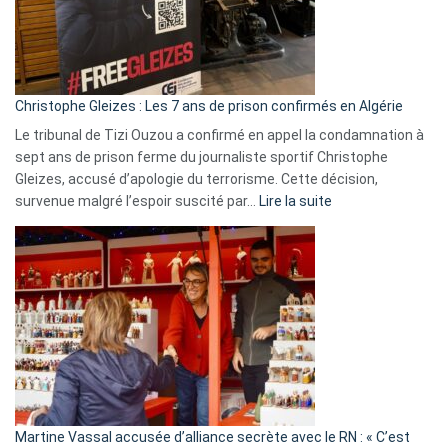
rejettent
la
présence
d’Israël
Christophe Gleizes : Les 7 ans de prison confirmés en Algérie
Le tribunal de Tizi Ouzou a confirmé en appel la condamnation à
sept ans de prison ferme du journaliste sportif Christophe
Gleizes, accusé d’apologie du terrorisme. Cette décision,
:
survenue malgré l’espoir suscité par…
Lire la suite
Christophe
Gleizes
:
Les
7
ans
de
prison
confirmés
en
Martine Vassal accusée d’alliance secrète avec le RN : « C’est
Algérie