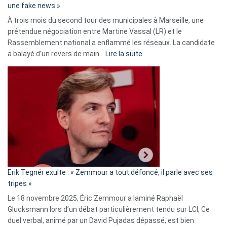
une fake news »
À trois mois du second tour des municipales à Marseille, une
prétendue négociation entre Martine Vassal (LR) et le
Rassemblement national a enflammé les réseaux. La candidate
:
a balayé d’un revers de main…
Lire la suite
Martine
Vassal
accusée
d’alliance
secrète
avec
le
RN
:
«
Erik Tegnér exulte : « Zemmour a tout défoncé, il parle avec ses
C’est
tripes »
une
Le 18 novembre 2025, Éric Zemmour a laminé Raphaël
fake
Glucksmann lors d’un débat particulièrement tendu sur LCI, Ce
news
duel verbal, animé par un David Pujadas dépassé, est bien
»