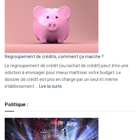
3
:
les
actions
à
surveiller
en
bourse
Regroupement de crédits, comment ça marche ?
pour
début
Le regroupement de crédit (ou rachat de crédit) peut être une
2023
solution à envisager pour mieux maîtriser votre budget. Le
dossier de crédit est pris en charge par un seul et même
:
établissement.…
Lire la suite
Regroupement
de
Politique :
crédits,
comment
ça
marche
?