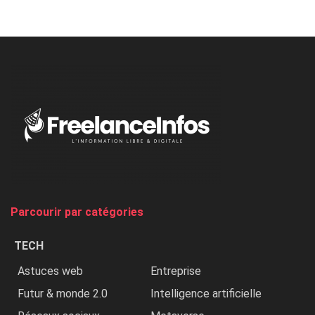
Nicki
Minaj
à
l’ONU
dénonce
:
«
Au
Nigeria,
on
chasse
et
on
tue
Parcourir par catégories
les
chrétiens
TECH
»
Astuces web
Entreprise
Futur & monde 2.0
Intelligence artificielle