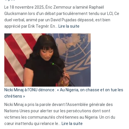
une
Le 18 novembre 2025, Éric Zemmour a laminé Raphaël
fake
Glucksmann lors d’un débat particulièrement tendu sur LCI, Ce
news
duel verbal, animé par un David Pujadas dépassé, est bien
»
:
apprécié par Erik Tegnér. En…
Lire la suite
Erik
Tegnér
exulte
:
« Zemmour
a
tout
défoncé,
il
parle
Nicki Minaj à l’ONU dénonce : « Au Nigeria, on chasse et on tue les
avec
chrétiens »
ses
Nicki Minaj a pris la parole devant l’Assemblée générale des
tripes »
Nations Unies pour alerter sur les persécutions dont sont
victimes les communautés chrétiennes au Nigeria. Un cri du
:
cœur inattendu qui relance le…
Lire la suite