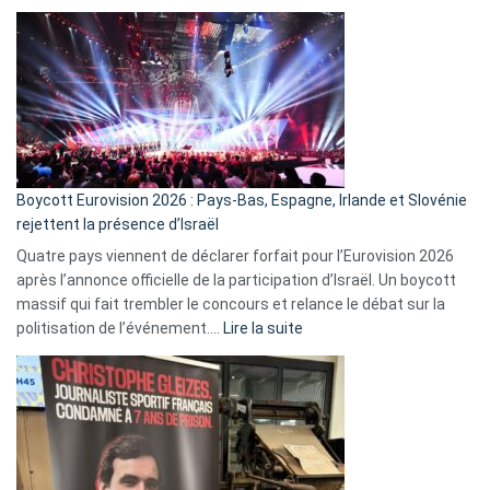
ça
marche
?
Boycott Eurovision 2026 : Pays-Bas, Espagne, Irlande et Slovénie
rejettent la présence d’Israël
Quatre pays viennent de déclarer forfait pour l’Eurovision 2026
après l’annonce officielle de la participation d’Israël. Un boycott
massif qui fait trembler le concours et relance le débat sur la
:
politisation de l’événement.…
Lire la suite
Boycott
Eurovision
2026
:
Pays-
Bas,