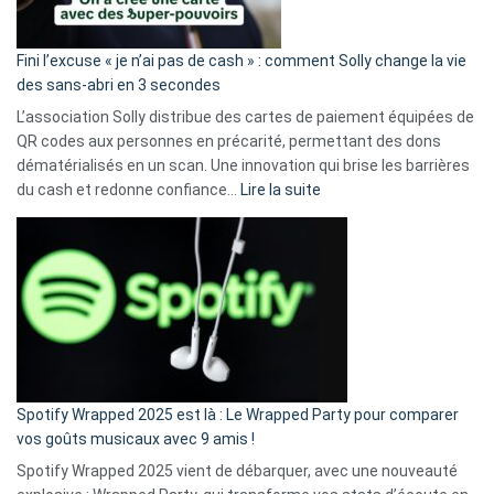
Fini l’excuse « je n’ai pas de cash » : comment Solly change la vie
des sans-abri en 3 secondes
L’association Solly distribue des cartes de paiement équipées de
QR codes aux personnes en précarité, permettant des dons
dématérialisés en un scan. Une innovation qui brise les barrières
:
du cash et redonne confiance…
Lire la suite
Fini
l’excuse
«
je
n’ai
pas
de
cash
»
Spotify Wrapped 2025 est là : Le Wrapped Party pour comparer
:
vos goûts musicaux avec 9 amis !
comment
Spotify Wrapped 2025 vient de débarquer, avec une nouveauté
Solly