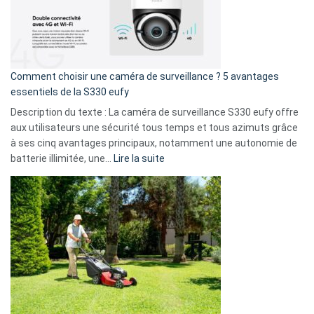
:
La
fuite
de
16
Comment choisir une caméra de surveillance ? 5 avantages
milliards
essentiels de la S330 eufy
de
Description du texte : La caméra de surveillance S330 eufy offre
données
aux utilisateurs une sécurité tous temps et tous azimuts grâce
menace
à ses cinq avantages principaux, notamment une autonomie de
Facebook,
:
batterie illimitée, une…
Lire la suite
Telegram
Comment
et
choisir
GitHub
une
caméra
de
surveillance
?
5
avantages
essentiels