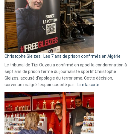
Espagne,
Irlande
et
Slovénie
rejettent
la
présence
d’Israël
Christophe Gleizes : Les 7 ans de prison confirmés en Algérie
Le tribunal de Tizi Ouzou a confirmé en appel la condamnation à
sept ans de prison ferme du journaliste sportif Christophe
Gleizes, accusé d’apologie du terrorisme. Cette décision,
:
survenue malgré l’espoir suscité par…
Lire la suite
Christophe
Gleizes
:
Les
7
ans
de