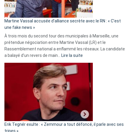
prison
confirmés
en
Martine Vassal accusée d’alliance secrète avec le RN : « C’est
Algérie
une fake news »
À trois mois du second tour des municipales à Marseille, une
prétendue négociation entre Martine Vassal (LR) et le
Rassemblement national a enflammé les réseaux. La candidate
:
a balayé d’un revers de main…
Lire la suite
Martine
Vassal
accusée
d’alliance
secrète
avec
le
RN
:
«
Erik Tegnér exulte : « Zemmour a tout défoncé, il parle avec ses
C’est
tripes »