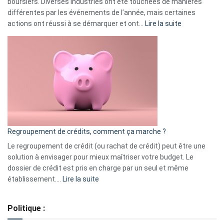
boursiers. Diverses industries ont été touchées de manières
différentes par les événements de l’année, mais certaines
:
actions ont réussi à se démarquer et ont…
Lire la suite
Top
3
:
les
actions
à
surveiller
en
bourse
Regroupement de crédits, comment ça marche ?
pour
début
Le regroupement de crédit (ou rachat de crédit) peut être une
2023
solution à envisager pour mieux maîtriser votre budget. Le
dossier de crédit est pris en charge par un seul et même
:
établissement.…
Lire la suite
Regroupement
de
Politique :
crédits,
comment