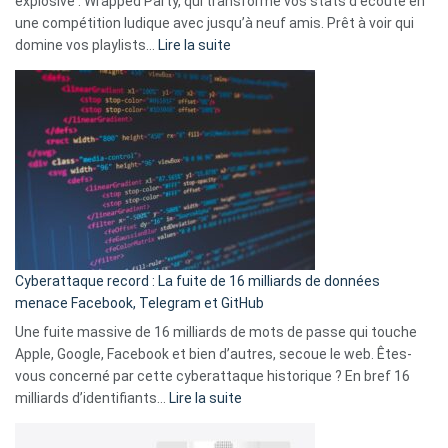
explosive : Wrapped Party, qui transforme vos stats d’écoute en
change
une compétition ludique avec jusqu’à neuf amis. Prêt à voir qui
la
:
domine vos playlists…
Lire la suite
vie
Spotify
des
Wrapped
sans-
2025
abri
est
en
là
3
:
secondes
Le
Wrapped
Party
pour
Cyberattaque record : La fuite de 16 milliards de données
comparer
menace Facebook, Telegram et GitHub
vos
goûts
Une fuite massive de 16 milliards de mots de passe qui touche
musicaux
Apple, Google, Facebook et bien d’autres, secoue le web. Êtes-
avec
vous concerné par cette cyberattaque historique ? En bref 16
9
:
milliards d’identifiants…
Lire la suite
amis
Cyberattaque
!
record