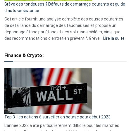
Grève des tondeuses ? Défauts de démarrage courants et guide
de
d’auto-assistance
la
S330
Cet article fournit une analyse complète des causes courantes
eufy
de défaillance du démarrage des faucheuses et propose un
dépannage étape par étape et des solutions ciblées, ainsi que
:
des recommandations d’entretien préventif. Grève…
Lire la suite
Grè
de
Finance & Crypto :
to
?
Déf
de
dé
cou
et
gui
d’a
ass
Top 3 : les actions à surveiller en bourse pour début 2023
L’année 2022 a été particulièrement difficile pour les marchés