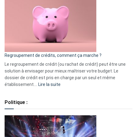
3
:
les
actions
à
surveiller
en
bourse
Regroupement de crédits, comment ça marche ?
pour
début
Le regroupement de crédit (ou rachat de crédit) peut être une
2023
solution à envisager pour mieux maîtriser votre budget. Le
dossier de crédit est pris en charge par un seul et même
:
établissement.…
Lire la suite
Regroupement
de
Politique :
crédits,
comment
ça
marche
?