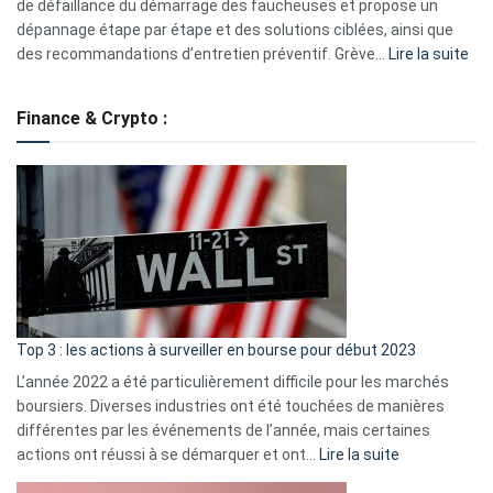
eufy
de défaillance du démarrage des faucheuses et propose un
dépannage étape par étape et des solutions ciblées, ainsi que
:
des recommandations d’entretien préventif. Grève…
Lire la suite
Grè
de
Finance & Crypto :
to
?
Déf
de
dé
cou
et
gui
d’a
ass
Top 3 : les actions à surveiller en bourse pour début 2023
L’année 2022 a été particulièrement difficile pour les marchés
boursiers. Diverses industries ont été touchées de manières
différentes par les événements de l’année, mais certaines
:
actions ont réussi à se démarquer et ont…
Lire la suite
Top