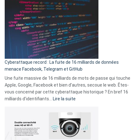
Wrapped
sans-
2025
abri
est
en
là
3
:
secondes
Le
Wrapped
Party
pour
Cyberattaque record : La fuite de 16 milliards de données
comparer
menace Facebook, Telegram et GitHub
vos
goûts
Une fuite massive de 16 milliards de mots de passe qui touche
musicaux
Apple, Google, Facebook et bien d’autres, secoue le web. Êtes-
avec
vous concerné par cette cyberattaque historique ? En bref 16
9
:
milliards d’identifiants…
Lire la suite
amis
Cyberattaque
!
record
:
La
fuite
de