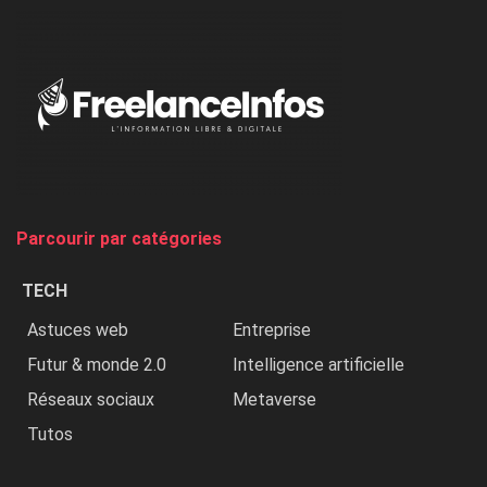
dénonce
:
«
Au
Nigeria,
on
chasse
et
on
tue
Parcourir par catégories
les
chrétiens
TECH
»
Astuces web
Entreprise
Futur & monde 2.0
Intelligence artificielle
Réseaux sociaux
Metaverse
Tutos