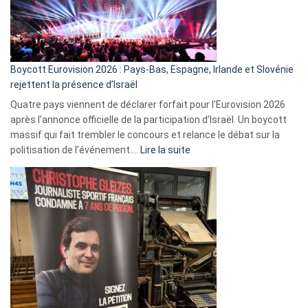
Boycott Eurovision 2026 : Pays-Bas, Espagne, Irlande et Slovénie
rejettent la présence d’Israël
Quatre pays viennent de déclarer forfait pour l’Eurovision 2026
après l’annonce officielle de la participation d’Israël. Un boycott
massif qui fait trembler le concours et relance le débat sur la
:
politisation de l’événement.…
Lire la suite
Boycott
Eurovision
2026
:
Pays-
Bas,
Espagne,
Irlande
et
Slovénie