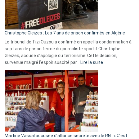
rejettent
la
présence
d’Israël
Christophe Gleizes : Les 7 ans de prison confirmés en Algérie
Le tribunal de Tizi Ouzou a confirmé en appel la condamnation à
sept ans de prison ferme du journaliste sportif Christophe
Gleizes, accusé d’apologie du terrorisme. Cette décision,
:
survenue malgré l’espoir suscité par…
Lire la suite
Christophe
Gleizes
:
Les
7
ans
de
prison
confirmés
en
Martine Vassal accusée d’alliance secrète avec le RN : « C’est
Algérie