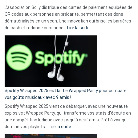
L’association Solly distribue des cartes de paiement équipées de
QR codes aux personnes en précarité, permettant des dons
dématérialisés en un scan. Une innovation qui brise les barrières
:
du cash et redonne confiance…
Lire la suite
Fini
l’excuse
«
je
n’ai
pas
de
cash
»
Spotify Wrapped 2025 est là : Le Wrapped Party pour comparer
:
vos goûts musicaux avec 9 amis !
comment
Spotify Wrapped 2025 vient de débarquer, avec une nouveauté
Solly
explosive : Wrapped Party, qui transforme vos stats d’écoute en
change
une compétition ludique avec jusqu’à neuf amis. Prêt à voir qui
la
:
domine vos playlists…
Lire la suite
vie
Spotify
des