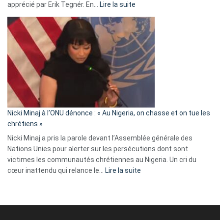
:
apprécié par Erik Tegnér. En…
Lire la suite
Erik
Tegnér
exulte
:
« Zemmour
a
tout
défoncé,
il
parle
Nicki Minaj à l’ONU dénonce : « Au Nigeria, on chasse et on tue les
avec
chrétiens »
ses
Nicki Minaj a pris la parole devant l’Assemblée générale des
tripes »
Nations Unies pour alerter sur les persécutions dont sont
victimes les communautés chrétiennes au Nigeria. Un cri du
:
cœur inattendu qui relance le…
Lire la suite
Nicki
Minaj
à
l’ONU