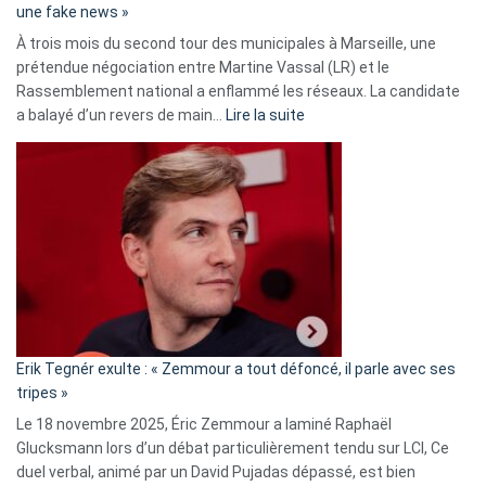
une fake news »
À trois mois du second tour des municipales à Marseille, une
prétendue négociation entre Martine Vassal (LR) et le
Rassemblement national a enflammé les réseaux. La candidate
:
a balayé d’un revers de main…
Lire la suite
Martine
Vassal
accusée
d’alliance
secrète
avec
le
RN
:
«
Erik Tegnér exulte : « Zemmour a tout défoncé, il parle avec ses
C’est
tripes »
une
Le 18 novembre 2025, Éric Zemmour a laminé Raphaël
fake
Glucksmann lors d’un débat particulièrement tendu sur LCI, Ce
news
duel verbal, animé par un David Pujadas dépassé, est bien
»