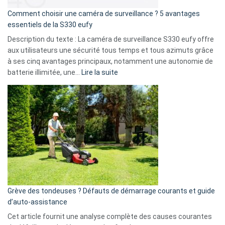
16
Comment choisir une caméra de surveillance ? 5 avantages
milliards
essentiels de la S330 eufy
de
Description du texte : La caméra de surveillance S330 eufy offre
données
aux utilisateurs une sécurité tous temps et tous azimuts grâce
menace
à ses cinq avantages principaux, notamment une autonomie de
Facebook,
:
batterie illimitée, une…
Lire la suite
Telegram
Comment
et
choisir
GitHub
une
caméra
de
surveillance
?
5
avantages
essentiels
Grève des tondeuses ? Défauts de démarrage courants et guide
de
d’auto-assistance
la
S330
Cet article fournit une analyse complète des causes courantes