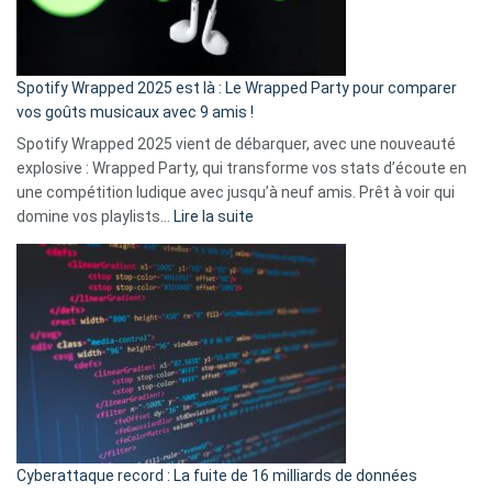
pas
de
cash
»
Spotify Wrapped 2025 est là : Le Wrapped Party pour comparer
:
vos goûts musicaux avec 9 amis !
comment
Spotify Wrapped 2025 vient de débarquer, avec une nouveauté
Solly
explosive : Wrapped Party, qui transforme vos stats d’écoute en
change
une compétition ludique avec jusqu’à neuf amis. Prêt à voir qui
la
:
domine vos playlists…
Lire la suite
vie
Spotify
des
Wrapped
sans-
2025
abri
est
en
là
3
:
secondes
Le
Wrapped
Party
pour
Cyberattaque record : La fuite de 16 milliards de données
comparer