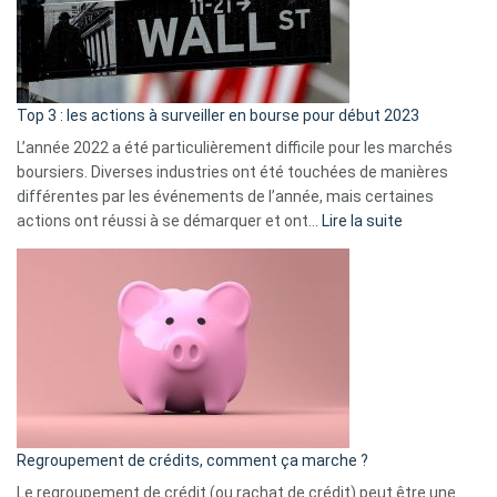
cou
et
gui
d’a
ass
Top 3 : les actions à surveiller en bourse pour début 2023
L’année 2022 a été particulièrement difficile pour les marchés
boursiers. Diverses industries ont été touchées de manières
différentes par les événements de l’année, mais certaines
:
actions ont réussi à se démarquer et ont…
Lire la suite
Top
3
:
les
actions
à
surveiller
en
bourse
Regroupement de crédits, comment ça marche ?
pour
début
Le regroupement de crédit (ou rachat de crédit) peut être une