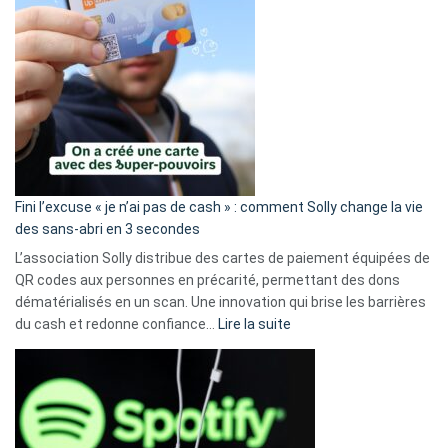
Fini l’excuse « je n’ai pas de cash » : comment Solly change la vie
des sans-abri en 3 secondes
L’association Solly distribue des cartes de paiement équipées de
QR codes aux personnes en précarité, permettant des dons
dématérialisés en un scan. Une innovation qui brise les barrières
:
du cash et redonne confiance…
Lire la suite
Fini
l’excuse
«
je
n’ai