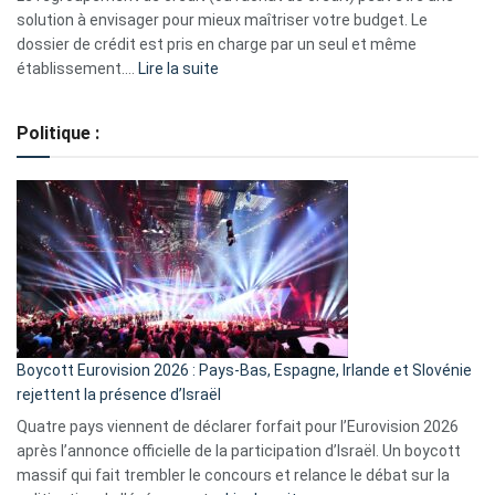
2023
solution à envisager pour mieux maîtriser votre budget. Le
dossier de crédit est pris en charge par un seul et même
:
établissement.…
Lire la suite
Regroupement
de
Politique :
crédits,
comment
ça
marche
?
Boycott Eurovision 2026 : Pays-Bas, Espagne, Irlande et Slovénie
rejettent la présence d’Israël
Quatre pays viennent de déclarer forfait pour l’Eurovision 2026
après l’annonce officielle de la participation d’Israël. Un boycott
massif qui fait trembler le concours et relance le débat sur la