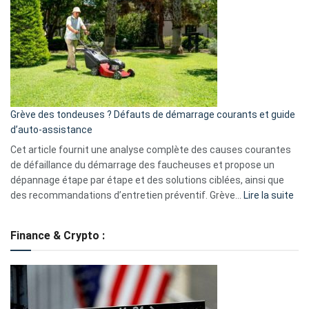
caméra
de
surveillance
?
5
avantages
essentiels
Grève des tondeuses ? Défauts de démarrage courants et guide
de
d’auto-assistance
la
S330
Cet article fournit une analyse complète des causes courantes
eufy
de défaillance du démarrage des faucheuses et propose un
dépannage étape par étape et des solutions ciblées, ainsi que
:
des recommandations d’entretien préventif. Grève…
Lire la suite
Grè
de
Finance & Crypto :
to
?
Déf
de
dé