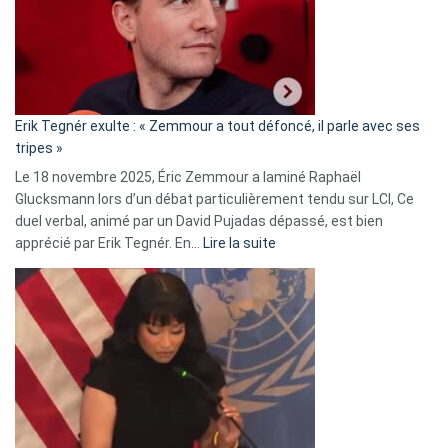
secrète
avec
le
RN
:
«
Erik Tegnér exulte : « Zemmour a tout défoncé, il parle avec ses
C’est
tripes »
une
Le 18 novembre 2025, Éric Zemmour a laminé Raphaël
fake
Glucksmann lors d’un débat particulièrement tendu sur LCI, Ce
news
duel verbal, animé par un David Pujadas dépassé, est bien
»
:
apprécié par Erik Tegnér. En…
Lire la suite
Erik
Tegnér
exulte
:
« Zemmour
a
tout
défoncé,
il