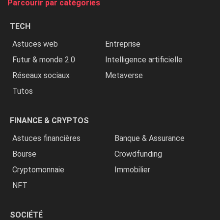
Parcourir par catégories
les
chrétiens
TECH
»
Astuces web
Entreprise
Futur & monde 2.0
Intelligence artificielle
Réseaux sociaux
Metaverse
Tutos
FINANCE & CRYPTOS
Astuces financières
Banque & Assurance
Bourse
Crowdfunding
Cryptomonnaie
Immobilier
NFT
SOCIÉTÉ