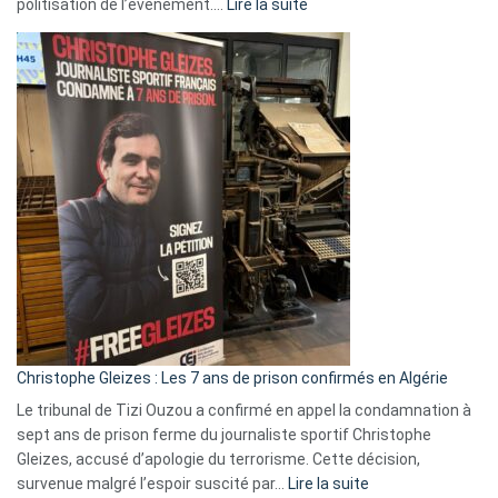
:
politisation de l’événement.…
Lire la suite
Boycott
Eurovision
2026
:
Pays-
Bas,
Espagne,
Irlande
et
Slovénie
rejettent
la
présence
d’Israël
Christophe Gleizes : Les 7 ans de prison confirmés en Algérie
Le tribunal de Tizi Ouzou a confirmé en appel la condamnation à
sept ans de prison ferme du journaliste sportif Christophe
Gleizes, accusé d’apologie du terrorisme. Cette décision,
:
survenue malgré l’espoir suscité par…
Lire la suite