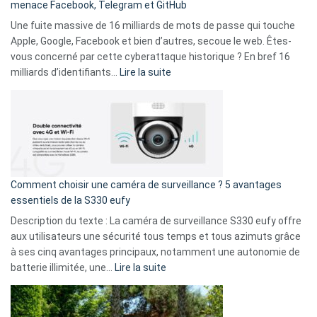
menace Facebook, Telegram et GitHub
vos
goûts
Une fuite massive de 16 milliards de mots de passe qui touche
musicaux
Apple, Google, Facebook et bien d’autres, secoue le web. Êtes-
avec
vous concerné par cette cyberattaque historique ? En bref 16
9
:
milliards d’identifiants…
Lire la suite
amis
Cyberattaque
!
record
:
La
fuite
de
16
Comment choisir une caméra de surveillance ? 5 avantages
milliards
essentiels de la S330 eufy
de
Description du texte : La caméra de surveillance S330 eufy offre
données
aux utilisateurs une sécurité tous temps et tous azimuts grâce
menace
à ses cinq avantages principaux, notamment une autonomie de
Facebook,
:
batterie illimitée, une…
Lire la suite
Telegram
Comment
et
choisir
GitHub
une