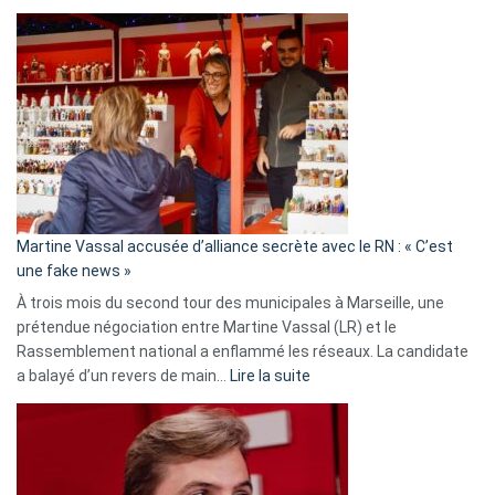
Christophe
Gleizes
:
Les
7
ans
de
prison
confirmés
en
Martine Vassal accusée d’alliance secrète avec le RN : « C’est
Algérie
une fake news »
À trois mois du second tour des municipales à Marseille, une
prétendue négociation entre Martine Vassal (LR) et le
Rassemblement national a enflammé les réseaux. La candidate
:
a balayé d’un revers de main…
Lire la suite
Martine
Vassal
accusée
d’alliance