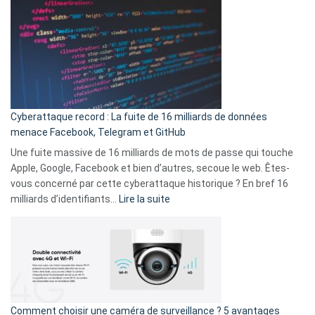
abri
est
en
là
3
:
secondes
Le
Wrapped
Party
pour
Cyberattaque record : La fuite de 16 milliards de données
comparer
menace Facebook, Telegram et GitHub
vos
goûts
Une fuite massive de 16 milliards de mots de passe qui touche
musicaux
Apple, Google, Facebook et bien d’autres, secoue le web. Êtes-
avec
vous concerné par cette cyberattaque historique ? En bref 16
9
:
milliards d’identifiants…
Lire la suite
amis
Cyberattaque
!
record
:
La
fuite
de
16
Comment choisir une caméra de surveillance ? 5 avantages