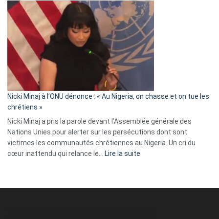
Tegnér
exulte
:
« Zemmour
a
tout
défoncé,
il
parle
Nicki Minaj à l’ONU dénonce : « Au Nigeria, on chasse et on tue les
avec
chrétiens »
ses
Nicki Minaj a pris la parole devant l’Assemblée générale des
tripes »
Nations Unies pour alerter sur les persécutions dont sont
victimes les communautés chrétiennes au Nigeria. Un cri du
:
cœur inattendu qui relance le…
Lire la suite
Nicki
Minaj
à
l’ONU
dénonce
: