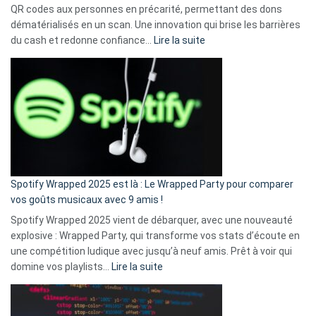
QR codes aux personnes en précarité, permettant des dons
dématérialisés en un scan. Une innovation qui brise les barrières
:
du cash et redonne confiance…
Lire la suite
Fini
l’excuse
«
je
n’ai
pas
de
cash
»
Spotify Wrapped 2025 est là : Le Wrapped Party pour comparer
:
vos goûts musicaux avec 9 amis !
comment
Spotify Wrapped 2025 vient de débarquer, avec une nouveauté
Solly
explosive : Wrapped Party, qui transforme vos stats d’écoute en
change
une compétition ludique avec jusqu’à neuf amis. Prêt à voir qui
la
:
domine vos playlists…
Lire la suite
vie
Spotify
des
Wrapped
sans-
2025