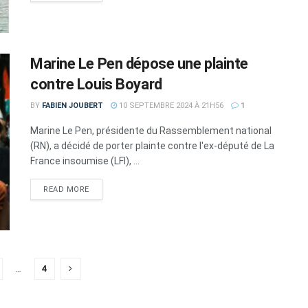
Marine Le Pen dépose une plainte
contre Louis Boyard
BY
FABIEN JOUBERT
10 SEPTEMBRE 2024 À 21H56
1
Marine Le Pen, présidente du Rassemblement national
(RN), a décidé de porter plainte contre l'ex-député de La
France insoumise (LFI), ...
DETAILS
READ MORE
…
4