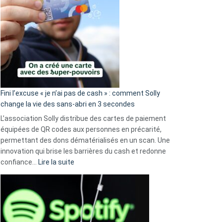
Fini l’excuse « je n’ai pas de cash » : comment Solly
change la vie des sans-abri en 3 secondes
L’association Solly distribue des cartes de paiement
équipées de QR codes aux personnes en précarité,
permettant des dons dématérialisés en un scan. Une
innovation qui brise les barrières du cash et redonne
:
confiance…
Lire la suite
Fini
l’excuse
«
je
n’ai