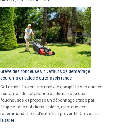
et
Comment
GitHub
choisir
une
caméra
de
surveillance
?
5
avantages
essentiels
Grève des tondeuses ? Défauts de démarrage
de
courants et guide d’auto-assistance
la
S330
Cet article fournit une analyse complète des causes
eufy
courantes de défaillance du démarrage des
faucheuses et propose un dépannage étape par
étape et des solutions ciblées, ainsi que des
recommandations d’entretien préventif. Grève…
Lire
:
la suite
Grève
des