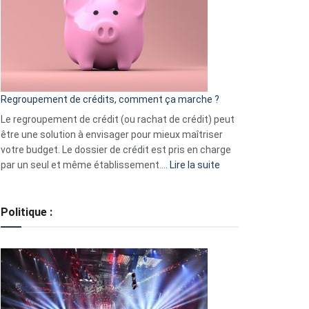
les
actions
à
surveiller
en
bourse
Regroupement de crédits, comment ça marche ?
pour
début
Le regroupement de crédit (ou rachat de crédit) peut
2023
être une solution à envisager pour mieux maîtriser
votre budget. Le dossier de crédit est pris en charge
:
par un seul et même établissement.…
Lire la suite
Regroupement
de
crédits,
Politique :
comment
ça
marche
?