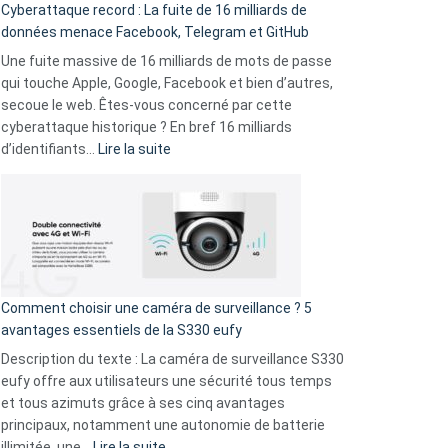
Cyberattaque record : La fuite de 16 milliards de
comparer
données menace Facebook, Telegram et GitHub
vos
goûts
Une fuite massive de 16 milliards de mots de passe
musicaux
qui touche Apple, Google, Facebook et bien d’autres,
avec
secoue le web. Êtes-vous concerné par cette
9
cyberattaque historique ? En bref 16 milliards
amis
:
d’identifiants…
Lire la suite
!
Cyberattaque
record
:
La
fuite
de
16
Comment choisir une caméra de surveillance ? 5
milliards
avantages essentiels de la S330 eufy
de
Description du texte : La caméra de surveillance S330
données
eufy offre aux utilisateurs une sécurité tous temps
menace
et tous azimuts grâce à ses cinq avantages
Facebook,
principaux, notamment une autonomie de batterie
Telegram
:
illimitée, une…
Lire la suite