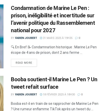
Condamnation de Marine Le Pen :
prison, inéligibilité et incertitude sur
l’avenir politique du Rassemblement
national pour 2027
BY
FABIEN JOUBERT
31 MARS 2025 À 19H35
0
🔍 En Bref 📝 Condamnation historique : Marine Le Pen
écope de 4 ans de prison, dont 2 ans ferme ...
DETAILS
READ MORE
Booba soutient-il Marine Le Pen ? Un
tweet refait surface
BY
FABIEN JOUBERT
18 FÉVRIER 2025 À 18H30
0
Booba est-il en train de se rapprocher de Marine Le Pen
? Une rumeur enflamme TikTok après un tweet du ...