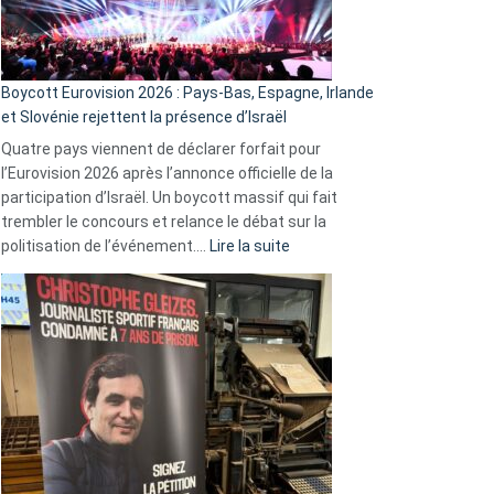
Boycott Eurovision 2026 : Pays-Bas, Espagne, Irlande
et Slovénie rejettent la présence d’Israël
Quatre pays viennent de déclarer forfait pour
l’Eurovision 2026 après l’annonce officielle de la
participation d’Israël. Un boycott massif qui fait
trembler le concours et relance le débat sur la
:
politisation de l’événement.…
Lire la suite
Boycott
Eurovision
2026
:
Pays-
Bas,
Espagne,
Irlande
et
Slovénie