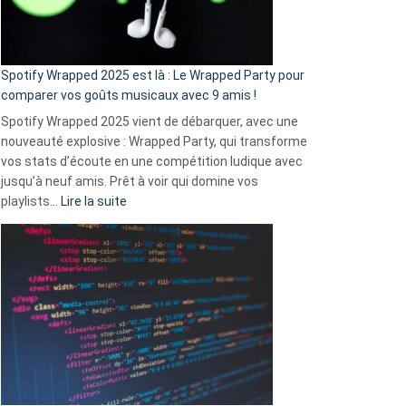
pas
de
cash
»
Spotify Wrapped 2025 est là : Le Wrapped Party pour
:
comparer vos goûts musicaux avec 9 amis !
comment
Spotify Wrapped 2025 vient de débarquer, avec une
Solly
nouveauté explosive : Wrapped Party, qui transforme
change
vos stats d’écoute en une compétition ludique avec
la
jusqu’à neuf amis. Prêt à voir qui domine vos
vie
:
playlists…
Lire la suite
des
Spotify
sans-
Wrapped
abri
2025
en
est
3
là
secondes
:
Le
Wrapped
Party
pour