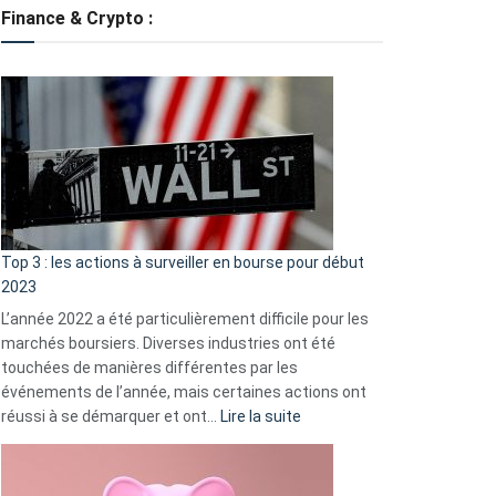
tondeuses
Finance & Crypto :
?
Défauts
de
démarrage
courants
et
guide
d’auto-
assistance
Top 3 : les actions à surveiller en bourse pour début
2023
L’année 2022 a été particulièrement difficile pour les
marchés boursiers. Diverses industries ont été
touchées de manières différentes par les
événements de l’année, mais certaines actions ont
:
réussi à se démarquer et ont…
Lire la suite
Top
3
: