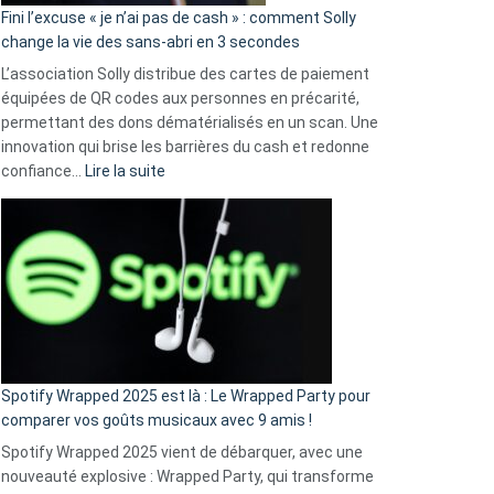
Fini l’excuse « je n’ai pas de cash » : comment Solly
change la vie des sans-abri en 3 secondes
L’association Solly distribue des cartes de paiement
équipées de QR codes aux personnes en précarité,
permettant des dons dématérialisés en un scan. Une
innovation qui brise les barrières du cash et redonne
:
confiance…
Lire la suite
Fini
l’excuse
«
je
n’ai
pas
de
cash
»
Spotify Wrapped 2025 est là : Le Wrapped Party pour
:
comparer vos goûts musicaux avec 9 amis !
comment
Spotify Wrapped 2025 vient de débarquer, avec une
Solly
nouveauté explosive : Wrapped Party, qui transforme
change