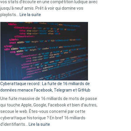
vos stats d’écoute en une compétition ludique avec
la
jusqu’à neuf amis. Prêt à voir qui domine vos
vie
:
playlists…
Lire la suite
des
Spotify
sans-
Wrapped
abri
2025
en
est
3
là
secondes
:
Le
Wrapped
Party
pour
Cyberattaque record : La fuite de 16 milliards de
comparer
données menace Facebook, Telegram et GitHub
vos
goûts
Une fuite massive de 16 milliards de mots de passe
musicaux
qui touche Apple, Google, Facebook et bien d’autres,
avec
secoue le web. Êtes-vous concerné par cette
9
cyberattaque historique ? En bref 16 milliards
amis
:
d’identifiants…
Lire la suite
!
Cyberattaque