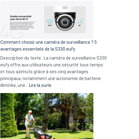
record
:
La
fuite
de
16
Comment choisir une caméra de surveillance ? 5
milliards
avantages essentiels de la S330 eufy
de
Description du texte : La caméra de surveillance S330
données
eufy offre aux utilisateurs une sécurité tous temps
menace
et tous azimuts grâce à ses cinq avantages
Facebook,
principaux, notamment une autonomie de batterie
Telegram
:
illimitée, une…
Lire la suite
et
Comment
GitHub
choisir
une
caméra
de
surveillance
?