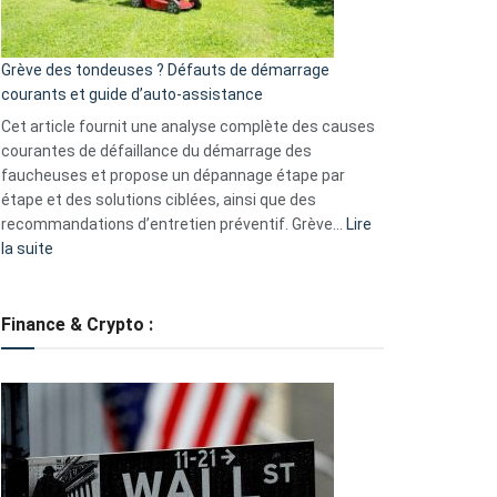
5
avantages
essentiels
Grève des tondeuses ? Défauts de démarrage
de
courants et guide d’auto-assistance
la
S330
Cet article fournit une analyse complète des causes
eufy
courantes de défaillance du démarrage des
faucheuses et propose un dépannage étape par
étape et des solutions ciblées, ainsi que des
recommandations d’entretien préventif. Grève…
Lire
:
la suite
Grève
des
tondeuses
Finance & Crypto :
?
Défauts
de
démarrage
courants
et
guide