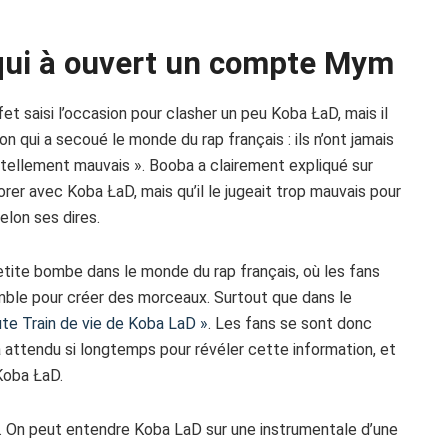
qui à ouvert un compte Mym
et saisi l’occasion pour clasher un peu Koba ŁaD, mais il
n qui a secoué le monde du rap français : ils n’ont jamais
 tellement mauvais ». Booba a clairement expliqué sur
borer avec Koba ŁaD, mais qu’il le jugeait trop mauvais pour
elon ses dires.
etite bombe dans le monde du rap français, où les fans
emble pour créer des morceaux. Surtout que dans le
ute Train de vie de Koba LaD »
. Les fans se sont donc
a attendu si longtemps pour révéler cette information, et
Koba ŁaD.
e. On peut entendre Koba LaD sur une instrumentale d’une