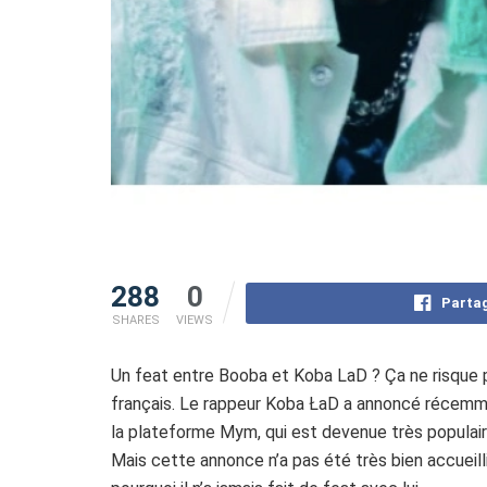
288
0
Partag
SHARES
VIEWS
Un feat entre Booba et Koba LaD ? Ça ne risque pa
français. Le rappeur Koba ŁaD a annoncé récemmen
la plateforme Mym, qui est devenue très populai
Mais cette annonce n’a pas été très bien accueilli