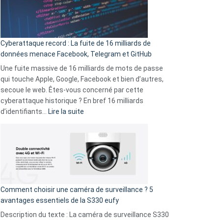
Le
Wrapped
Party
pour
Cyberattaque record : La fuite de 16 milliards de
comparer
données menace Facebook, Telegram et GitHub
vos
goûts
Une fuite massive de 16 milliards de mots de passe
musicaux
qui touche Apple, Google, Facebook et bien d’autres,
avec
secoue le web. Êtes-vous concerné par cette
9
cyberattaque historique ? En bref 16 milliards
amis
:
d’identifiants…
Lire la suite
!
Cyberattaque
record
:
La
fuite
de
16
Comment choisir une caméra de surveillance ? 5
milliards
avantages essentiels de la S330 eufy
de
Description du texte : La caméra de surveillance S330
données