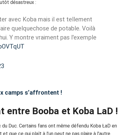
lutôt désastreux :
ater avec Koba mais il est tellement
faire quelquechose de potable. Voilà
'hui. Y montre vraiment pas l'exemple
8OpOVTqUT
23
x camps s’affrontent !
eat entre Booba et Koba LaD !
 pic du Duc. Certains fans ont même défendu Koba ŁaD en
t que ce qui plaît à l’un peut ne pas plaire à l’autre.