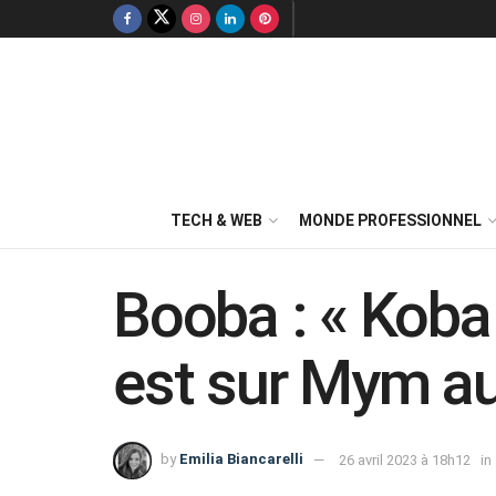
TECH & WEB
MONDE PROFESSIONNEL
Booba : « Koba 
est sur Mym au
by
Emilia Biancarelli
26 avril 2023 à 18h12
in