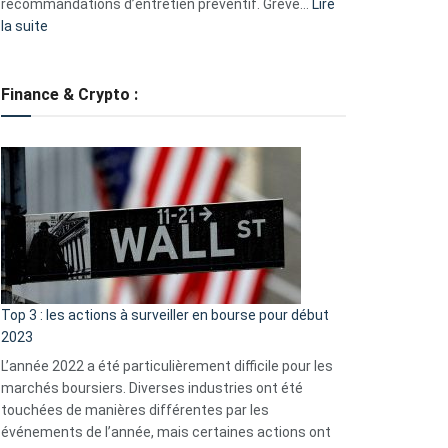
recommandations d’entretien préventif. Grève…
Lire
:
la suite
Grève
des
tondeuses
Finance & Crypto :
?
Défauts
de
démarrage
courants
et
guide
d’auto-
assistance
Top 3 : les actions à surveiller en bourse pour début
2023
L’année 2022 a été particulièrement difficile pour les
marchés boursiers. Diverses industries ont été
touchées de manières différentes par les
événements de l’année, mais certaines actions ont