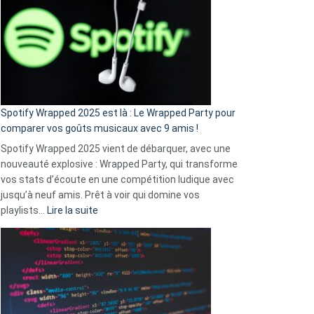
«
je
n’ai
pas
de
cash
»
Spotify Wrapped 2025 est là : Le Wrapped Party pour
:
comparer vos goûts musicaux avec 9 amis !
comment
Spotify Wrapped 2025 vient de débarquer, avec une
Solly
nouveauté explosive : Wrapped Party, qui transforme
change
vos stats d’écoute en une compétition ludique avec
la
jusqu’à neuf amis. Prêt à voir qui domine vos
vie
:
playlists…
Lire la suite
des
Spotify
sans-
Wrapped
abri
2025
en
est
3
là
secondes
: