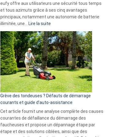
eufy offre aux utilisateurs une sécurité tous temps
menace
et tous azimuts grâce à ses cinq avantages
Facebook,
principaux, notamment une autonomie de batterie
Telegram
:
illimitée, une…
Lire la suite
et
Comment
GitHub
choisir
une
caméra
de
surveillance
?
5
avantages
essentiels
Grève des tondeuses ? Défauts de démarrage
de
courants et guide d’auto-assistance
la
S330
Cet article fournit une analyse complète des causes
eufy
courantes de défaillance du démarrage des
faucheuses et propose un dépannage étape par
étape et des solutions ciblées, ainsi que des