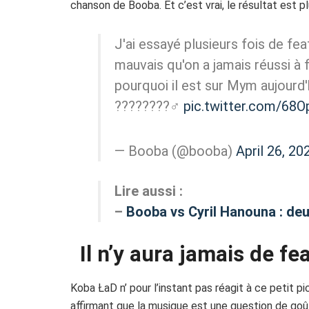
chanson de Booba. Et c’est vrai, le résultat est p
J'ai essayé plusieurs fois de fe
mauvais qu'on a jamais réussi à 
pourquoi il est sur Mym aujourd
????????‍♂️
pic.twitter.com/6
— Booba (@booba)
April 26, 20
Lire aussi :
–
Booba vs Cyril Hanouna : deu
Il n’y aura jamais de f
Koba ŁaD n’ pour l’instant pas réagit à ce petit
affirmant que la musique est une question de goût e