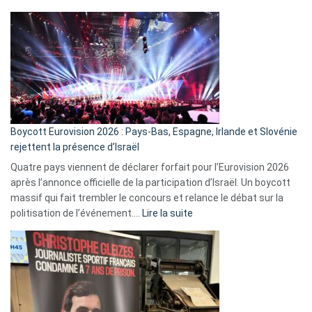
comment
ça
marche
?
Boycott Eurovision 2026 : Pays-Bas, Espagne, Irlande et Slovénie
rejettent la présence d’Israël
Quatre pays viennent de déclarer forfait pour l’Eurovision 2026
après l’annonce officielle de la participation d’Israël. Un boycott
massif qui fait trembler le concours et relance le débat sur la
:
politisation de l’événement.…
Lire la suite
Boycott
Eurovision
2026
:
Pays-
Bas,