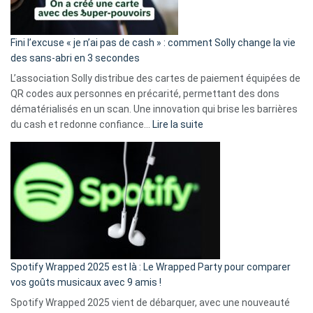
Fini l’excuse « je n’ai pas de cash » : comment Solly change la vie
des sans-abri en 3 secondes
L’association Solly distribue des cartes de paiement équipées de
QR codes aux personnes en précarité, permettant des dons
dématérialisés en un scan. Une innovation qui brise les barrières
:
du cash et redonne confiance…
Lire la suite
Fini
l’excuse
«
je
n’ai
pas
de
cash
»
Spotify Wrapped 2025 est là : Le Wrapped Party pour comparer
:
vos goûts musicaux avec 9 amis !
comment
Spotify Wrapped 2025 vient de débarquer, avec une nouveauté
Solly