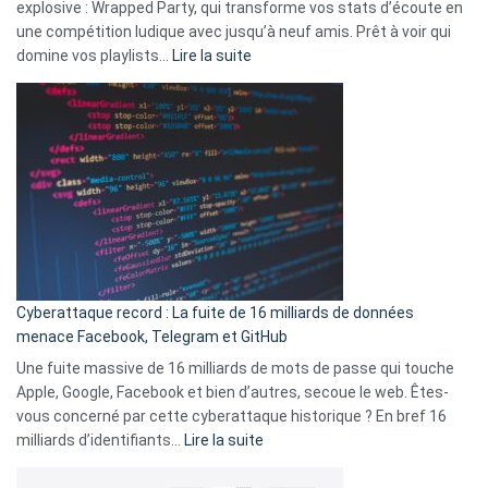
explosive : Wrapped Party, qui transforme vos stats d’écoute en
change
une compétition ludique avec jusqu’à neuf amis. Prêt à voir qui
la
:
domine vos playlists…
Lire la suite
vie
Spotify
des
Wrapped
sans-
2025
abri
est
en
là
3
:
secondes
Le
Wrapped
Party
pour
Cyberattaque record : La fuite de 16 milliards de données
comparer
menace Facebook, Telegram et GitHub
vos
goûts
Une fuite massive de 16 milliards de mots de passe qui touche
musicaux
Apple, Google, Facebook et bien d’autres, secoue le web. Êtes-
avec
vous concerné par cette cyberattaque historique ? En bref 16
9
:
milliards d’identifiants…
Lire la suite
amis
Cyberattaque
!
record