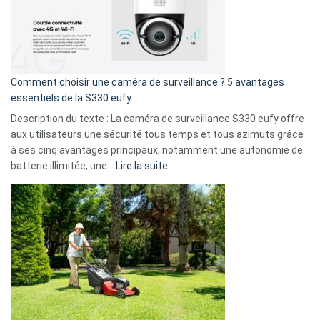
:
La
fuite
de
16
Comment choisir une caméra de surveillance ? 5 avantages
milliards
essentiels de la S330 eufy
de
Description du texte : La caméra de surveillance S330 eufy offre
données
aux utilisateurs une sécurité tous temps et tous azimuts grâce
menace
à ses cinq avantages principaux, notamment une autonomie de
Facebook,
:
batterie illimitée, une…
Lire la suite
Telegram
Comment
et
choisir
GitHub
une
caméra
de
surveillance
?
5
avantages