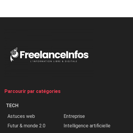
Nicki
Minaj
à
l’ONU
dénonce
:
«
Au
Nigeria,
on
chasse
et
on
tue
Parcourir par catégories
les
chrétiens
TECH
»
Astuces web
Entreprise
Futur & monde 2.0
Intelligence artificielle