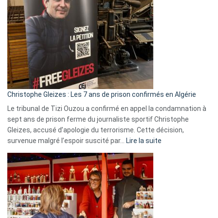
Espagne,
Irlande
et
Slovénie
rejettent
la
présence
d’Israël
Christophe Gleizes : Les 7 ans de prison confirmés en Algérie
Le tribunal de Tizi Ouzou a confirmé en appel la condamnation à
sept ans de prison ferme du journaliste sportif Christophe
Gleizes, accusé d’apologie du terrorisme. Cette décision,
:
survenue malgré l’espoir suscité par…
Lire la suite
Christophe
Gleizes
:
Les
7
ans
de