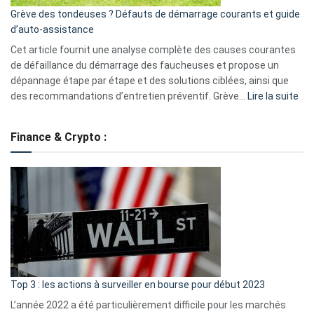
essentiels
Grève des tondeuses ? Défauts de démarrage courants et guide
de
d’auto-assistance
la
S330
Cet article fournit une analyse complète des causes courantes
eufy
de défaillance du démarrage des faucheuses et propose un
dépannage étape par étape et des solutions ciblées, ainsi que
:
des recommandations d’entretien préventif. Grève…
Lire la suite
Grè
de
Finance & Crypto :
to
?
Déf
de
dé
cou
et
gui
d’a
ass
Top 3 : les actions à surveiller en bourse pour début 2023
L’année 2022 a été particulièrement difficile pour les marchés