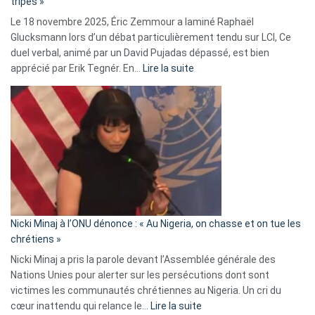
tripes »
une
Le 18 novembre 2025, Éric Zemmour a laminé Raphaël
fake
Glucksmann lors d’un débat particulièrement tendu sur LCI, Ce
news
duel verbal, animé par un David Pujadas dépassé, est bien
»
:
apprécié par Erik Tegnér. En…
Lire la suite
Erik
Tegnér
exulte
:
« Zemmour
a
tout
défoncé,
il
parle
Nicki Minaj à l’ONU dénonce : « Au Nigeria, on chasse et on tue les
avec
chrétiens »
ses
Nicki Minaj a pris la parole devant l’Assemblée générale des
tripes »
Nations Unies pour alerter sur les persécutions dont sont
victimes les communautés chrétiennes au Nigeria. Un cri du
:
cœur inattendu qui relance le…
Lire la suite