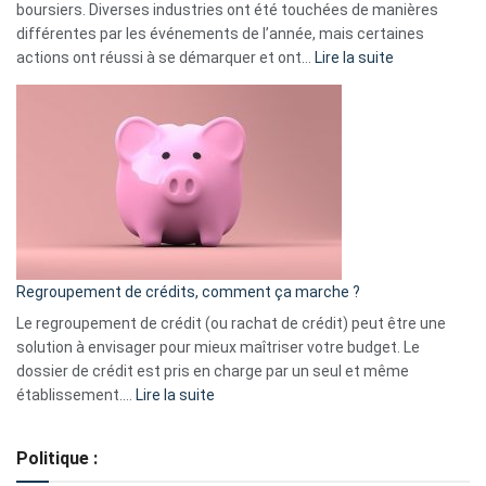
boursiers. Diverses industries ont été touchées de manières
différentes par les événements de l’année, mais certaines
:
actions ont réussi à se démarquer et ont…
Lire la suite
Top
3
:
les
actions
à
surveiller
en
bourse
Regroupement de crédits, comment ça marche ?
pour
début
Le regroupement de crédit (ou rachat de crédit) peut être une
2023
solution à envisager pour mieux maîtriser votre budget. Le
dossier de crédit est pris en charge par un seul et même
:
établissement.…
Lire la suite
Regroupement
de
Politique :
crédits,