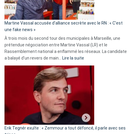
prison
confirmés
en
Martine Vassal accusée d’alliance secrète avec le RN : « C’est
Algérie
une fake news »
À trois mois du second tour des municipales à Marseille, une
prétendue négociation entre Martine Vassal (LR) et le
Rassemblement national a enflammé les réseaux. La candidate
:
a balayé d’un revers de main…
Lire la suite
Martine
Vassal
accusée
d’alliance
secrète
avec
le
RN
:
«
Erik Tegnér exulte : « Zemmour a tout défoncé, il parle avec ses
C’est