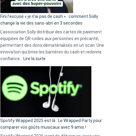
Fini l’excuse « je n’ai pas de cash » : comment Solly
change la vie des sans-abri en 3 secondes
L’association Solly distribue des cartes de paiement
équipées de QR codes aux personnes en précarité,
permettant des dons dématérialisés en un scan. Une
innovation qui brise les barrières du cash et redonne
:
confiance…
Lire la suite
Fini
l’excuse
«
je
n’ai
pas
de
cash
»
Spotify Wrapped 2025 est là : Le Wrapped Party pour
:
comparer vos goûts musicaux avec 9 amis !
comment
Spotify Wrapped 2025 vient de débarquer, avec une