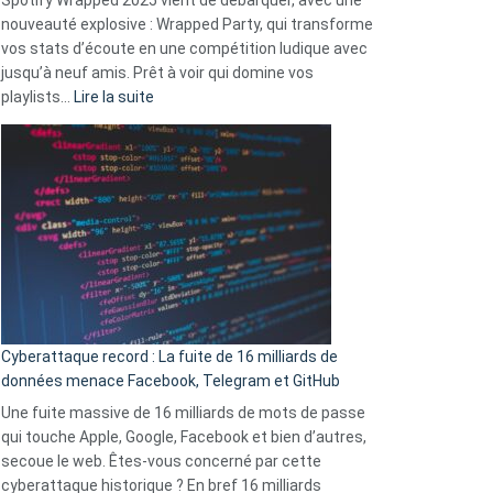
Solly
nouveauté explosive : Wrapped Party, qui transforme
change
vos stats d’écoute en une compétition ludique avec
la
jusqu’à neuf amis. Prêt à voir qui domine vos
vie
:
playlists…
Lire la suite
des
Spotify
sans-
Wrapped
abri
2025
en
est
3
là
secondes
:
Le
Wrapped
Party
pour
Cyberattaque record : La fuite de 16 milliards de
comparer
données menace Facebook, Telegram et GitHub
vos
goûts
Une fuite massive de 16 milliards de mots de passe
musicaux
qui touche Apple, Google, Facebook et bien d’autres,
avec
secoue le web. Êtes-vous concerné par cette
9
cyberattaque historique ? En bref 16 milliards