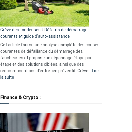
?
5
avantages
essentiels
Grève des tondeuses ? Défauts de démarrage
de
courants et guide d’auto-assistance
la
S330
Cet article fournit une analyse complète des causes
eufy
courantes de défaillance du démarrage des
faucheuses et propose un dépannage étape par
étape et des solutions ciblées, ainsi que des
recommandations d’entretien préventif. Grève…
Lire
:
la suite
Grève
des
tondeuses
Finance & Crypto :
?
Défauts
de
démarrage
courants