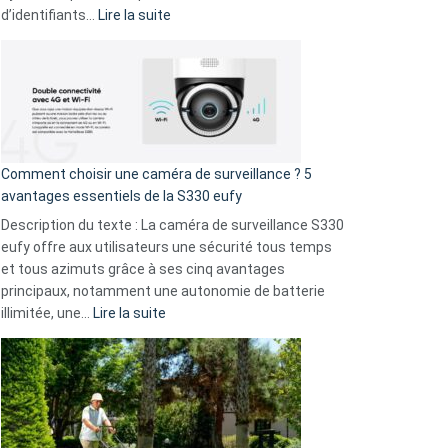
amis
:
d’identifiants…
Lire la suite
!
Cyberattaque
record
:
La
fuite
de
16
Comment choisir une caméra de surveillance ? 5
milliards
avantages essentiels de la S330 eufy
de
Description du texte : La caméra de surveillance S330
données
eufy offre aux utilisateurs une sécurité tous temps
menace
et tous azimuts grâce à ses cinq avantages
Facebook,
principaux, notamment une autonomie de batterie
Telegram
:
illimitée, une…
Lire la suite
et
Comment
GitHub
choisir
une
caméra
de
surveillance