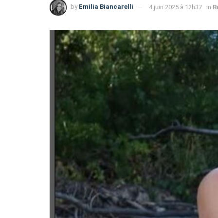
by
Emilia Biancarelli
4 juin 2025 à 12h37
in
R