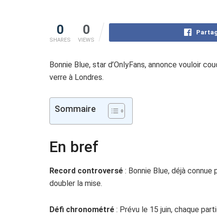
0
0
Partag
SHARES
VIEWS
Bonnie Blue, star d’OnlyFans, annonce vouloir c
verre à Londres.
Sommaire
En bref
Record controversé
: Bonnie Blue, déjà connue
doubler la mise.
Défi chronométré
: Prévu le 15 juin, chaque par