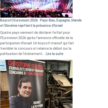
Boycott Eurovision 2026 : Pays-Bas, Espagne, Irlande
et Slovénie rejettent la présence d’Israël
Quatre pays viennent de déclarer forfait pour
l’Eurovision 2026 après l’annonce officielle de la
participation d’Israël. Un boycott massif qui fait
trembler le concours et relance le débat sur la
:
politisation de l’événement.…
Lire la suite
Boycott
Eurovision
2026
:
Pays-
Bas,
Espagne,
Irlande
et
Slovénie