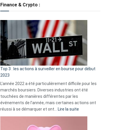
tondeuses
Finance & Crypto :
?
Défauts
de
démarrage
courants
et
guide
d’auto-
assistance
Top 3 : les actions à surveiller en bourse pour début
2023
L’année 2022 a été particulièrement difficile pour les
marchés boursiers. Diverses industries ont été
touchées de manières différentes par les
événements de l’année, mais certaines actions ont
:
réussi à se démarquer et ont…
Lire la suite
Top
3
: