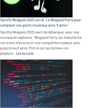
pas
de
cash
»
Spotify Wrapped 2025 est là : Le Wrapped Party pour
:
comparer vos goûts musicaux avec 9 amis !
comment
Spotify Wrapped 2025 vient de débarquer, avec une
Solly
nouveauté explosive : Wrapped Party, qui transforme
change
vos stats d’écoute en une compétition ludique avec
la
jusqu’à neuf amis. Prêt à voir qui domine vos
vie
:
playlists…
Lire la suite
des
Spotify
sans-
Wrapped
abri
2025
en
est
3
là
secondes
:
Le
Wrapped
Party
pour