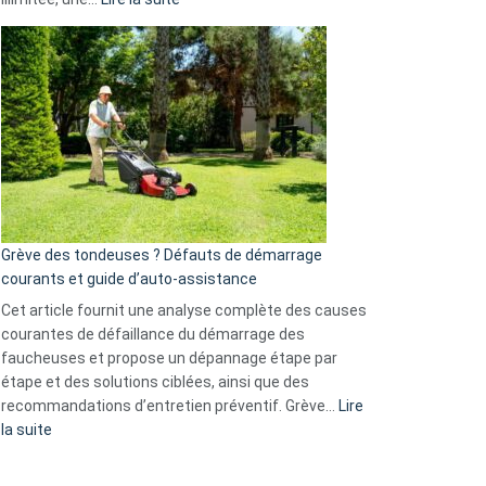
et
Comment
GitHub
choisir
une
caméra
de
surveillance
?
5
avantages
essentiels
Grève des tondeuses ? Défauts de démarrage
de
courants et guide d’auto-assistance
la
S330
Cet article fournit une analyse complète des causes
eufy
courantes de défaillance du démarrage des
faucheuses et propose un dépannage étape par
étape et des solutions ciblées, ainsi que des
recommandations d’entretien préventif. Grève…
Lire
:
la suite
Grève
des