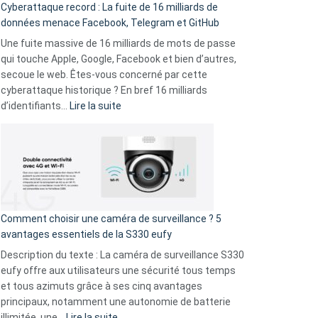
Cyberattaque record : La fuite de 16 milliards de
comparer
données menace Facebook, Telegram et GitHub
vos
goûts
Une fuite massive de 16 milliards de mots de passe
musicaux
qui touche Apple, Google, Facebook et bien d’autres,
avec
secoue le web. Êtes-vous concerné par cette
9
cyberattaque historique ? En bref 16 milliards
amis
:
d’identifiants…
Lire la suite
!
Cyberattaque
record
:
La
fuite
de
16
Comment choisir une caméra de surveillance ? 5
milliards
avantages essentiels de la S330 eufy
de
Description du texte : La caméra de surveillance S330
données
eufy offre aux utilisateurs une sécurité tous temps
menace
et tous azimuts grâce à ses cinq avantages
Facebook,
principaux, notamment une autonomie de batterie
Telegram
:
illimitée, une…
Lire la suite