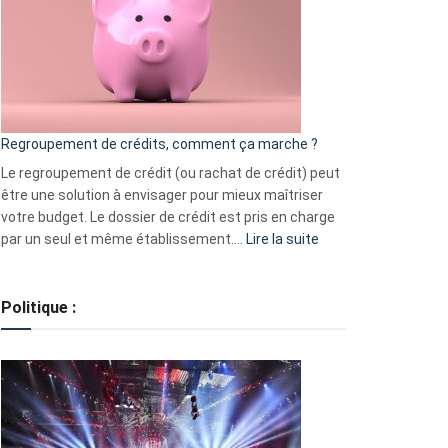
les
actions
à
surveiller
en
bourse
Regroupement de crédits, comment ça marche ?
pour
début
Le regroupement de crédit (ou rachat de crédit) peut
2023
être une solution à envisager pour mieux maîtriser
votre budget. Le dossier de crédit est pris en charge
:
par un seul et même établissement.…
Lire la suite
Regroupement
de
crédits,
Politique :
comment
ça
marche
?