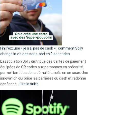
Fini l’excuse « je n’ai pas de cash » : comment Solly
change la vie des sans-abri en 3 secondes
L’association Solly distribue des cartes de paiement
équipées de QR codes aux personnes en précarité,
permettant des dons dématérialisés en un scan. Une
innovation qui brise les barrières du cash et redonne
:
confiance…
Lire la suite
Fini
l’excuse
«
je
n’ai