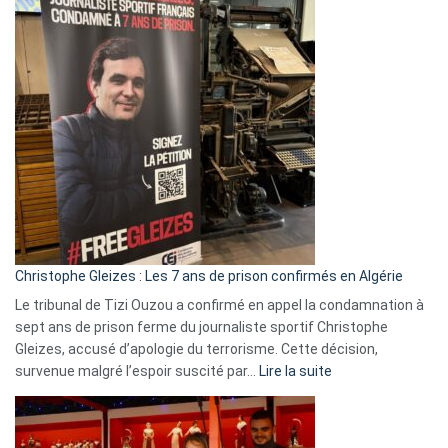
2026
:
Pays-
Bas,
Espagne,
Irlande
et
Slovénie
rejettent
la
présence
d’Israël
Christophe Gleizes : Les 7 ans de prison confirmés en Algérie
Le tribunal de Tizi Ouzou a confirmé en appel la condamnation à
sept ans de prison ferme du journaliste sportif Christophe
Gleizes, accusé d’apologie du terrorisme. Cette décision,
:
survenue malgré l’espoir suscité par…
Lire la suite
Christophe
Gleizes
: