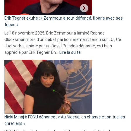
RN
:
«
Erik Tegnér exulte : « Zemmour a tout défoncé, il parle avec ses
C’est
tripes »
une
Le 18 novembre 2025, Éric Zemmour a laminé Raphaël
fake
Glucksmann lors d’un débat particulièrement tendu sur LCI, Ce
news
duel verbal, animé par un David Pujadas dépassé, est bien
»
:
apprécié par Erik Tegnér. En…
Lire la suite
Erik
Tegnér
exulte
:
« Zemmour
a
tout
défoncé,
il
parle
Nicki Minaj à l’ONU dénonce : « Au Nigeria, on chasse et on tue les
avec
chrétiens »
ses