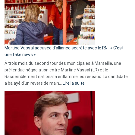
Les
7
ans
de
prison
confirmés
en
Martine Vassal accusée d’alliance secrète avec le RN : « C’est
Algérie
une fake news »
À trois mois du second tour des municipales à Marseille, une
prétendue négociation entre Martine Vassal (LR) et le
Rassemblement national a enflammé les réseaux. La candidate
:
a balayé d’un revers de main…
Lire la suite
Martine
Vassal
accusée
d’alliance
secrète
avec
le