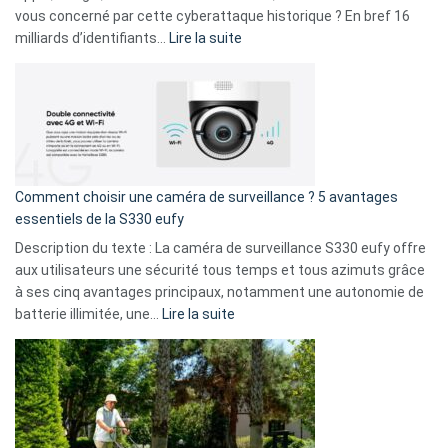
avec
vous concerné par cette cyberattaque historique ? En bref 16
9
:
milliards d’identifiants…
Lire la suite
amis
Cyberattaque
!
record
:
La
fuite
de
16
Comment choisir une caméra de surveillance ? 5 avantages
milliards
essentiels de la S330 eufy
de
Description du texte : La caméra de surveillance S330 eufy offre
données
aux utilisateurs une sécurité tous temps et tous azimuts grâce
menace
à ses cinq avantages principaux, notamment une autonomie de
Facebook,
:
batterie illimitée, une…
Lire la suite
Telegram
Comment
et
choisir
GitHub
une
caméra
de
surveillance