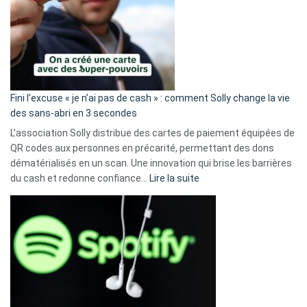
Fini l’excuse « je n’ai pas de cash » : comment Solly change la vie
des sans-abri en 3 secondes
L’association Solly distribue des cartes de paiement équipées de
QR codes aux personnes en précarité, permettant des dons
dématérialisés en un scan. Une innovation qui brise les barrières
:
du cash et redonne confiance…
Lire la suite
Fini
l’excuse
«
je
n’ai
pas
de
cash