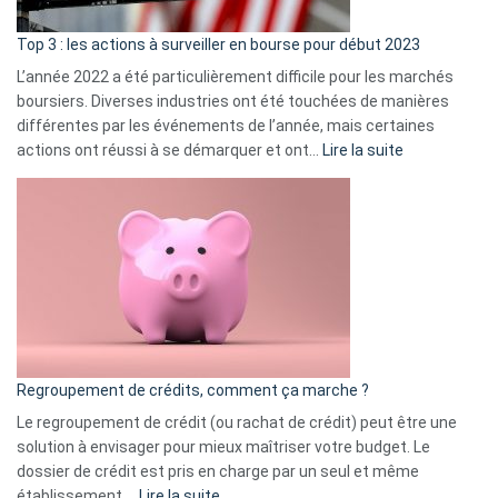
d’a
ass
Top 3 : les actions à surveiller en bourse pour début 2023
L’année 2022 a été particulièrement difficile pour les marchés
boursiers. Diverses industries ont été touchées de manières
différentes par les événements de l’année, mais certaines
:
actions ont réussi à se démarquer et ont…
Lire la suite
Top
3
:
les
actions
à
surveiller
en
bourse
Regroupement de crédits, comment ça marche ?
pour
début
Le regroupement de crédit (ou rachat de crédit) peut être une
2023
solution à envisager pour mieux maîtriser votre budget. Le
dossier de crédit est pris en charge par un seul et même
:
établissement.…
Lire la suite