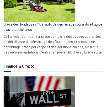
?
5
avantages
essentiels
Grève des tondeuses ? Défauts de démarrage courants et guide
de
d’auto-assistance
la
S330
Cet article fournit une analyse complète des causes courantes
eufy
de défaillance du démarrage des faucheuses et propose un
dépannage étape par étape et des solutions ciblées, ainsi que
:
des recommandations d’entretien préventif. Grève…
Lire la suite
Grè
de
Finance & Crypto :
to
?
Déf
de
dé
cou
et
gui