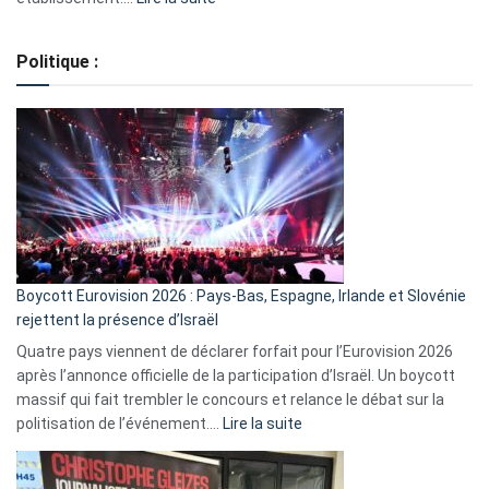
Regroupement
de
Politique :
crédits,
comment
ça
marche
?
Boycott Eurovision 2026 : Pays-Bas, Espagne, Irlande et Slovénie
rejettent la présence d’Israël
Quatre pays viennent de déclarer forfait pour l’Eurovision 2026
après l’annonce officielle de la participation d’Israël. Un boycott
massif qui fait trembler le concours et relance le débat sur la
:
politisation de l’événement.…
Lire la suite
Boycott
Eurovision