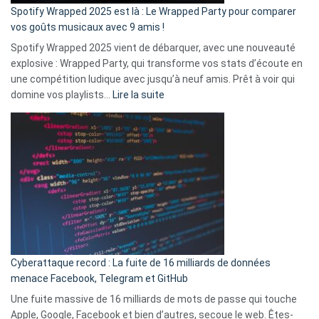
»
Spotify Wrapped 2025 est là : Le Wrapped Party pour comparer
:
vos goûts musicaux avec 9 amis !
comment
Spotify Wrapped 2025 vient de débarquer, avec une nouveauté
Solly
explosive : Wrapped Party, qui transforme vos stats d’écoute en
change
une compétition ludique avec jusqu’à neuf amis. Prêt à voir qui
la
:
domine vos playlists…
Lire la suite
vie
Spotify
des
Wrapped
sans-
2025
abri
est
en
là
3
:
secondes
Le
Wrapped
Party
pour
Cyberattaque record : La fuite de 16 milliards de données
comparer
menace Facebook, Telegram et GitHub
vos
goûts
Une fuite massive de 16 milliards de mots de passe qui touche
musicaux
Apple, Google, Facebook et bien d’autres, secoue le web. Êtes-