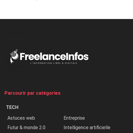
Nicki
Minaj
à
l’ONU
dénonce
:
«
Au
Nigeria,
on
chasse
et
on
tue
Parcourir par catégories
les
chrétiens
TECH
»
Astuces web
Entreprise
Futur & monde 2.0
Intelligence artificielle