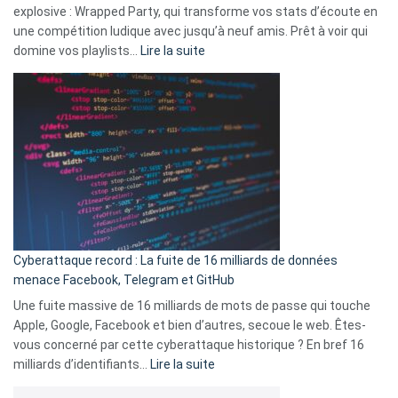
explosive : Wrapped Party, qui transforme vos stats d’écoute en
change
une compétition ludique avec jusqu’à neuf amis. Prêt à voir qui
la
:
domine vos playlists…
Lire la suite
vie
Spotify
des
Wrapped
sans-
2025
abri
est
en
là
3
:
secondes
Le
Wrapped
Party
pour
Cyberattaque record : La fuite de 16 milliards de données
comparer
menace Facebook, Telegram et GitHub
vos
goûts
Une fuite massive de 16 milliards de mots de passe qui touche
musicaux
Apple, Google, Facebook et bien d’autres, secoue le web. Êtes-
avec
vous concerné par cette cyberattaque historique ? En bref 16
9
:
milliards d’identifiants…
Lire la suite
amis
Cyberattaque