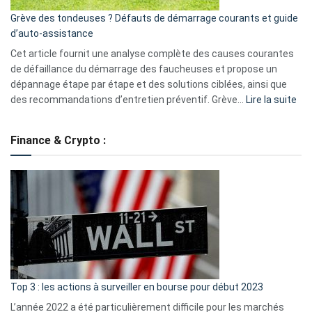
essentiels
Grève des tondeuses ? Défauts de démarrage courants et guide
de
d’auto-assistance
la
S330
Cet article fournit une analyse complète des causes courantes
eufy
de défaillance du démarrage des faucheuses et propose un
dépannage étape par étape et des solutions ciblées, ainsi que
:
des recommandations d’entretien préventif. Grève…
Lire la suite
Grè
de
Finance & Crypto :
to
?
Déf
de
dé
cou
et
gui
d’a
ass
Top 3 : les actions à surveiller en bourse pour début 2023
L’année 2022 a été particulièrement difficile pour les marchés