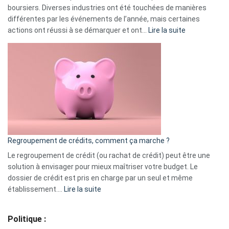
boursiers. Diverses industries ont été touchées de manières
différentes par les événements de l’année, mais certaines
:
actions ont réussi à se démarquer et ont…
Lire la suite
Top
3
:
les
actions
à
surveiller
en
bourse
Regroupement de crédits, comment ça marche ?
pour
début
Le regroupement de crédit (ou rachat de crédit) peut être une
2023
solution à envisager pour mieux maîtriser votre budget. Le
dossier de crédit est pris en charge par un seul et même
:
établissement.…
Lire la suite
Regroupement
de
Politique :
crédits,