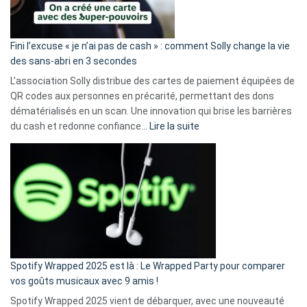
Fini l’excuse « je n’ai pas de cash » : comment Solly change la vie
des sans-abri en 3 secondes
L’association Solly distribue des cartes de paiement équipées de
QR codes aux personnes en précarité, permettant des dons
dématérialisés en un scan. Une innovation qui brise les barrières
:
du cash et redonne confiance…
Lire la suite
Fini
l’excuse
«
je
n’ai
pas
de
cash
»
Spotify Wrapped 2025 est là : Le Wrapped Party pour comparer
:
vos goûts musicaux avec 9 amis !
comment
Spotify Wrapped 2025 vient de débarquer, avec une nouveauté
Solly