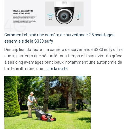
!
record
:
La
fuite
de
16
Comment choisir une caméra de surveillance ? 5 avantages
milliards
essentiels de la S330 eufy
de
Description du texte : La caméra de surveillance S330 eufy offre
données
aux utilisateurs une sécurité tous temps et tous azimuts grâce
menace
à ses cinq avantages principaux, notamment une autonomie de
Facebook,
:
batterie illimitée, une…
Lire la suite
Telegram
Comment
et
choisir
GitHub
une
caméra
de
surveillance
?
5
avantages