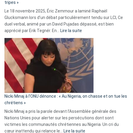
tripes »
une
Le 18 novembre 2025, Éric Zemmour a laminé Raphaël
fake
Glucksmann lors d’un débat particulièrement tendu sur LCI, Ce
news
duel verbal, animé par un David Pujadas dépassé, est bien
»
:
apprécié par Erik Tegnér. En…
Lire la suite
Erik
Tegnér
exulte
:
« Zemmour
a
tout
défoncé,
il
parle
Nicki Minaj à l’ONU dénonce : « Au Nigeria, on chasse et on tue les
avec
chrétiens »
ses
Nicki Minaj a pris la parole devant l’Assemblée générale des
tripes »
Nations Unies pour alerter sur les persécutions dont sont
victimes les communautés chrétiennes au Nigeria. Un cri du
:
cœur inattendu qui relance le…
Lire la suite