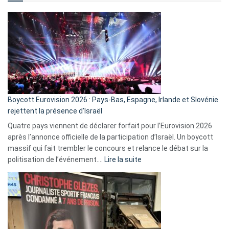
comment
ça
marche
?
Boycott Eurovision 2026 : Pays-Bas, Espagne, Irlande et Slovénie
rejettent la présence d’Israël
Quatre pays viennent de déclarer forfait pour l’Eurovision 2026
après l’annonce officielle de la participation d’Israël. Un boycott
massif qui fait trembler le concours et relance le débat sur la
:
politisation de l’événement.…
Lire la suite
Boycott
Eurovision
2026
:
Pays-
Bas,