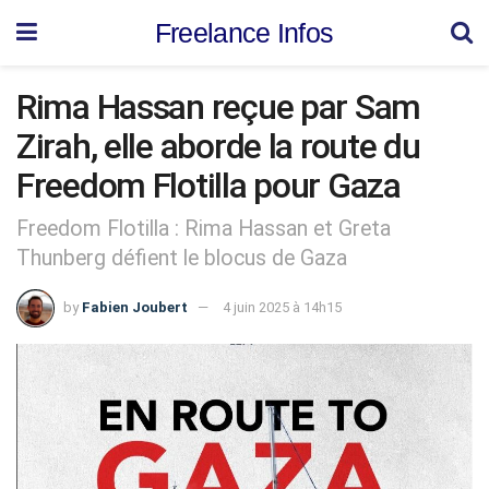
Freelance Infos
Rima Hassan reçue par Sam
Zirah, elle aborde la route du
Freedom Flotilla pour Gaza
Freedom Flotilla : Rima Hassan et Greta
Thunberg défient le blocus de Gaza
by
Fabien Joubert
4 juin 2025 à 14h15