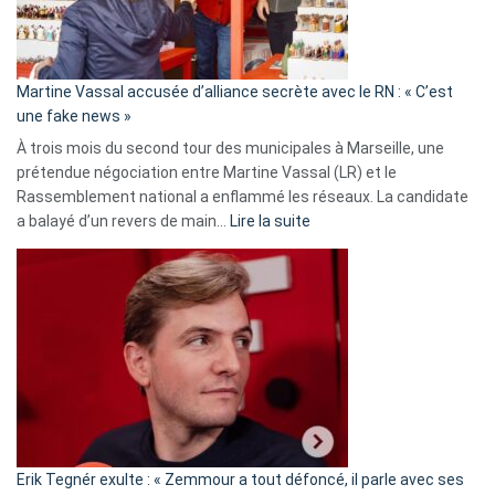
prison
confirmés
en
Martine Vassal accusée d’alliance secrète avec le RN : « C’est
Algérie
une fake news »
À trois mois du second tour des municipales à Marseille, une
prétendue négociation entre Martine Vassal (LR) et le
Rassemblement national a enflammé les réseaux. La candidate
:
a balayé d’un revers de main…
Lire la suite
Martine
Vassal
accusée
d’alliance
secrète
avec
le
RN
:
«
Erik Tegnér exulte : « Zemmour a tout défoncé, il parle avec ses
C’est