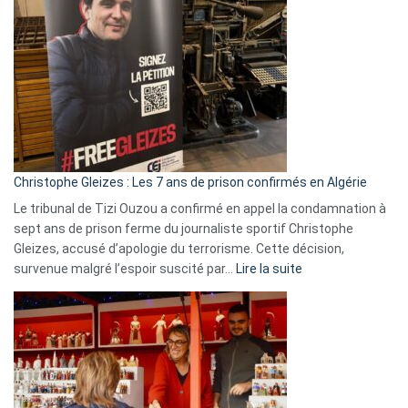
Espagne,
Irlande
et
Slovénie
rejettent
la
présence
d’Israël
Christophe Gleizes : Les 7 ans de prison confirmés en Algérie
Le tribunal de Tizi Ouzou a confirmé en appel la condamnation à
sept ans de prison ferme du journaliste sportif Christophe
Gleizes, accusé d’apologie du terrorisme. Cette décision,
:
survenue malgré l’espoir suscité par…
Lire la suite
Christophe
Gleizes
:
Les
7
ans
de