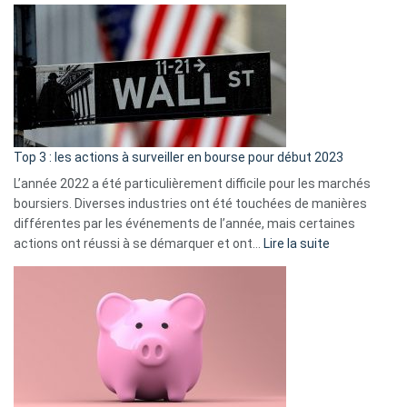
Déf
de
dé
cou
et
gui
d’a
ass
Top 3 : les actions à surveiller en bourse pour début 2023
L’année 2022 a été particulièrement difficile pour les marchés
boursiers. Diverses industries ont été touchées de manières
différentes par les événements de l’année, mais certaines
:
actions ont réussi à se démarquer et ont…
Lire la suite
Top
3
:
les
actions
à
surveiller
en