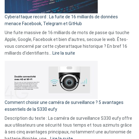
Party
pour
Cyberattaque record : La fuite de 16 milliards de données
comparer
menace Facebook, Telegram et GitHub
vos
goûts
Une fuite massive de 16 milliards de mots de passe qui touche
musicaux
Apple, Google, Facebook et bien d’autres, secoue le web. Êtes-
avec
vous concerné par cette cyberattaque historique ? En bref 16
9
:
milliards d’identifiants…
Lire la suite
amis
Cyberattaque
!
record
:
La
fuite
de
16
Comment choisir une caméra de surveillance ? 5 avantages
milliards
essentiels de la S330 eufy
de
Description du texte : La caméra de surveillance S330 eufy offre
données
aux utilisateurs une sécurité tous temps et tous azimuts grâce
menace
à ses cinq avantages principaux, notamment une autonomie de
Facebook,
:
batterie illimitée, une…
Lire la suite