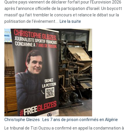
Quatre pays viennent de déclarer forfait pour l’Eurovision 2026
après l’annonce officielle de la participation d’Israël. Un boycott
massif qui fait trembler le concours et relance le débat sur la
:
politisation de l’événement.…
Lire la suite
Boycott
Eurovision
2026
:
Pays-
Bas,
Espagne,
Irlande
et
Slovénie
rejettent
la
présence
d’Israël
Christophe Gleizes : Les 7 ans de prison confirmés en Algérie
Le tribunal de Tizi Ouzou a confirmé en appel la condamnation à