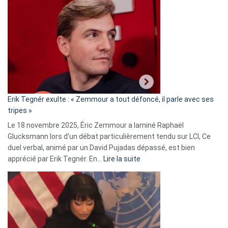
Vassal
accusée
d’alliance
secrète
avec
le
RN
:
«
Erik Tegnér exulte : « Zemmour a tout défoncé, il parle avec ses
C’est
tripes »
une
Le 18 novembre 2025, Éric Zemmour a laminé Raphaël
fake
Glucksmann lors d’un débat particulièrement tendu sur LCI, Ce
news
duel verbal, animé par un David Pujadas dépassé, est bien
»
:
apprécié par Erik Tegnér. En…
Lire la suite
Erik
Tegnér
exulte
:
« Zemmour
a