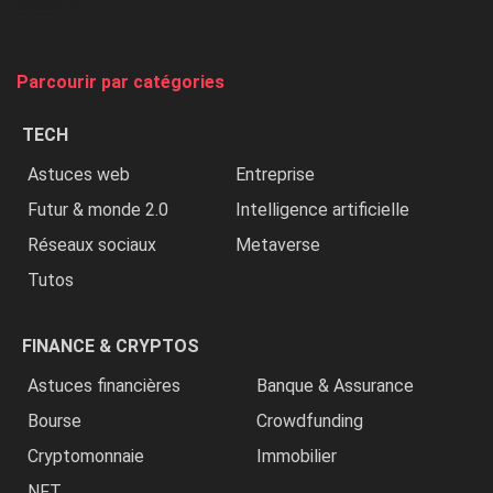
et
on
tue
Parcourir par catégories
les
chrétiens
TECH
»
Astuces web
Entreprise
Futur & monde 2.0
Intelligence artificielle
Réseaux sociaux
Metaverse
Tutos
FINANCE & CRYPTOS
Astuces financières
Banque & Assurance
Bourse
Crowdfunding
Cryptomonnaie
Immobilier
NFT