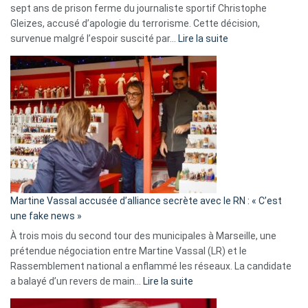
sept ans de prison ferme du journaliste sportif Christophe
Gleizes, accusé d’apologie du terrorisme. Cette décision,
:
survenue malgré l’espoir suscité par…
Lire la suite
Christophe
Gleizes
:
Les
7
ans
de
prison
confirmés
en
Martine Vassal accusée d’alliance secrète avec le RN : « C’est
Algérie
une fake news »
À trois mois du second tour des municipales à Marseille, une
prétendue négociation entre Martine Vassal (LR) et le
Rassemblement national a enflammé les réseaux. La candidate
:
a balayé d’un revers de main…
Lire la suite
Martine