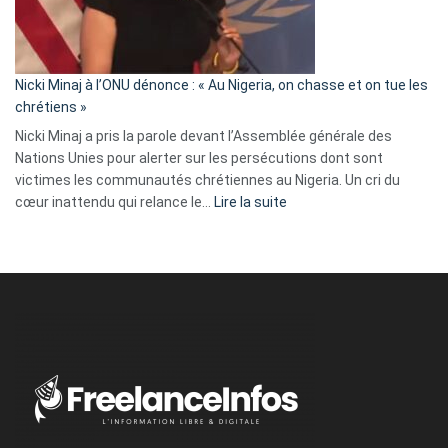
tout
défoncé,
il
parle
Nicki Minaj à l’ONU dénonce : « Au Nigeria, on chasse et on tue les
avec
chrétiens »
ses
Nicki Minaj a pris la parole devant l’Assemblée générale des
tripes »
Nations Unies pour alerter sur les persécutions dont sont
victimes les communautés chrétiennes au Nigeria. Un cri du
:
cœur inattendu qui relance le…
Lire la suite
Nicki
Minaj
à
l’ONU
dénonce
:
«
Au
Nigeria,
on
chasse