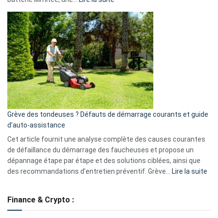
Telegram
Comment
et
choisir
GitHub
une
caméra
de
surveillance
?
5
avantages
essentiels
Grève des tondeuses ? Défauts de démarrage courants et guide
de
d’auto-assistance
la
S330
Cet article fournit une analyse complète des causes courantes
eufy
de défaillance du démarrage des faucheuses et propose un
dépannage étape par étape et des solutions ciblées, ainsi que
:
des recommandations d’entretien préventif. Grève…
Lire la suite
Grè
de
Finance & Crypto :
to
?