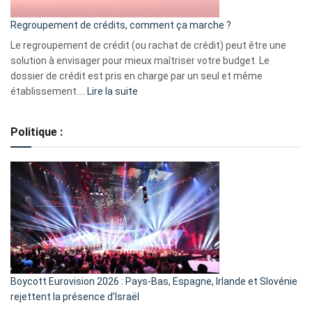
bourse
Regroupement de crédits, comment ça marche ?
pour
début
Le regroupement de crédit (ou rachat de crédit) peut être une
2023
solution à envisager pour mieux maîtriser votre budget. Le
dossier de crédit est pris en charge par un seul et même
:
établissement.…
Lire la suite
Regroupement
de
Politique :
crédits,
comment
ça
marche
?
Boycott Eurovision 2026 : Pays-Bas, Espagne, Irlande et Slovénie
rejettent la présence d’Israël