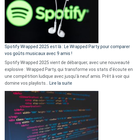
«
je
n’ai
pas
de
cash
»
Spotify Wrapped 2025 est là : Le Wrapped Party pour comparer
:
vos goûts musicaux avec 9 amis !
comment
Spotify Wrapped 2025 vient de débarquer, avec une nouveauté
Solly
explosive : Wrapped Party, qui transforme vos stats d’écoute en
change
une compétition ludique avec jusqu’à neuf amis. Prêt à voir qui
la
:
domine vos playlists…
Lire la suite
vie
Spotify
des
Wrapped
sans-
2025
abri
est
en
là
3
:
secondes
Le
Wrapped